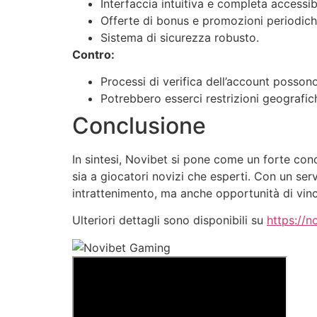
Interfaccia intuitiva e completa accessib
klink panel
Offerte di bonus e promozioni periodich
Sistema di sicurezza robusto.
klink
Contro:
klink panel
Processi di verifica dell’account possono
Potrebbero esserci restrizioni geografich
klink panel
Conclusione
klink panel
klink panel
In sintesi, Novibet si pone come un forte conc
sia a giocatori novizi che esperti. Con un serv
klink panel
intrattenimento, ma anche opportunità di vinci
klink panel
Ulteriori dettagli sono disponibili su
https://n
klink panel
klink panel
klink panel
klink panel