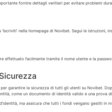
portante fornire dettagli veritieri per evitare problemi dura
‘Iscriviti’ nella homepage di Novibet. Segui le istruzioni, ins
ere effettuato facilmente tramite il nome utente e la passwo
 Sicurezza
per garantire la sicurezza di tutti gli utenti su Novibet. Dop
tità, come un documento di identità valido e una prova di 
’identità, ma assicura che tutti i fondi vengano gestiti in