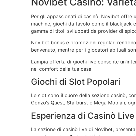
Novibet Casino: Variet
klink panel
Per gli appassionati di casinò, Novibet offre 
klink panel
machine, giochi da tavolo come il blackjack e 
gamma di titoli sviluppati da provider di spic
klink panel
Novibet bonus e promozioni regolari rendono a
klink panel
benvenuto, mentre per i giocatori abituali so
klink panel
L’ampia offerta di giochi live consente un’inte
nel comfort della tua casa.
klink panel
Giochi di Slot Popolari
klink panel
klink panel
Le slot sono il cuore della sezione casinò, con 
Gonzo’s Quest, Starburst e Mega Moolah, ognun
klink panel
Esperienza di Casinò Live
klink panel
klink panel
La sezione di casinò live di Novibet, present