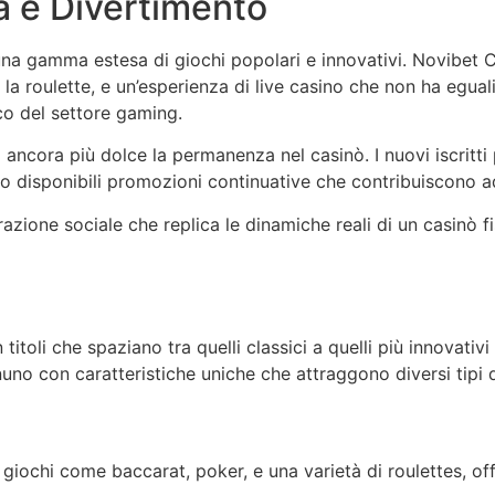
à e Divertimento
una gamma estesa di giochi popolari e innovativi. Novibet C
la roulette, e un’esperienza di live casino che non ha egual
co del settore gaming.
ncora più dolce la permanenza nel casinò. I nuovi iscritti 
no disponibili promozioni continuative che contribuiscono ad
razione sociale che replica le dinamiche reali di un casinò 
titoli che spaziano tra quelli classici a quelli più innovativ
o con caratteristiche uniche che attraggono diversi tipi d
a giochi come baccarat, poker, e una varietà di roulettes, o