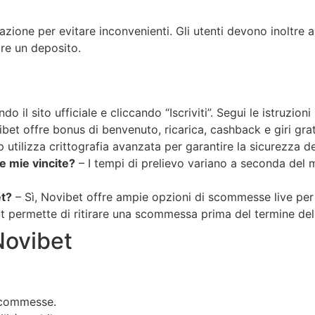
nsazione per evitare inconvenienti. Gli utenti devono inoltre 
re un deposito.
ndo il sito ufficiale e cliccando “Iscriviti”. Segui le istruzio
bet offre bonus di benvenuto, ricarica, cashback e giri gratu
pp utilizza crittografia avanzata per garantire la sicurezza de
 mie vincite?
– I tempi di prelievo variano a seconda del 
et?
– Sì, Novibet offre ampie opzioni di scommesse live per d
ut permette di ritirare una scommessa prima del termine del
Novibet
 scommesse.