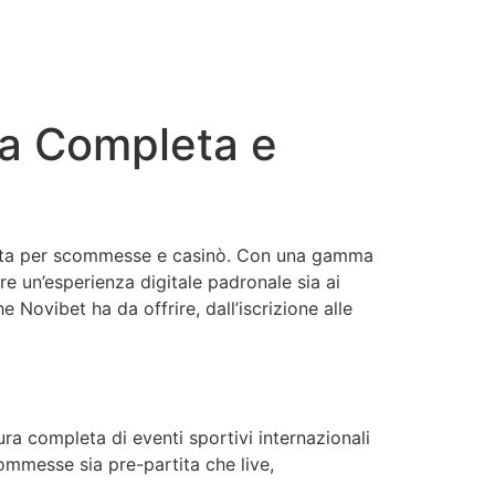
as
Parceiros
Fale conoso
da Completa e
zzata per scommesse e casinò. Con una gamma
re un’esperienza digitale padronale sia ai
 Novibet ha da offrire, dall’iscrizione alle
a completa di eventi sportivi internazionali
commesse sia pre-partita che live,