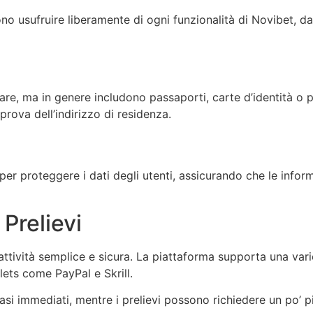
sono usufruire liberamente di ogni funzionalità di Novibet, d
are, ma in genere includono passaporti, carte d’identità o pa
rova dell’indirizzo di residenza.
r proteggere i dati degli utenti, assicurando che le informa
 Prelievi
attività semplice e sicura. La piattaforma supporta una vari
lets come PayPal e Skrill.
uasi immediati, mentre i prelievi possono richiedere un po’