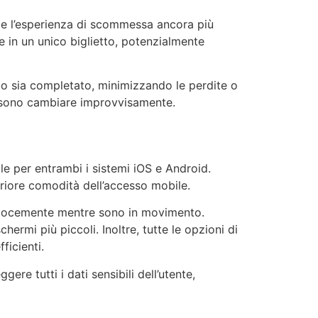
nde l’esperienza di scommessa ancora più
e in un unico biglietto, potenzialmente
nto sia completato, minimizzando le perdite o
possono cambiare improvvisamente.
le per entrambi i sistemi iOS e Android.
eriore comodità dell’accesso mobile.
velocemente mentre sono in movimento.
ermi più piccoli. Inoltre, tutte le opzioni di
ficienti.
ere tutti i dati sensibili dell’utente,