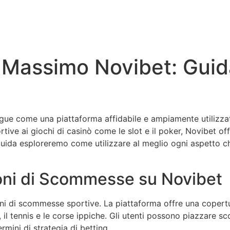
Início
Quem somos
Marc
l Massimo Novibet: Gui
tingue come una piattaforma affidabile e ampiamente utili
ve ai giochi di casinò come le slot e il poker, Novibet off
 guida esploreremo come utilizzare al meglio ogni aspetto che
ioni di Scommesse su Novibet
ni di scommesse sportive. La piattaforma offre una copertur
 il tennis e le corse ippiche. Gli utenti possono piazzare s
rmini di strategia di betting.