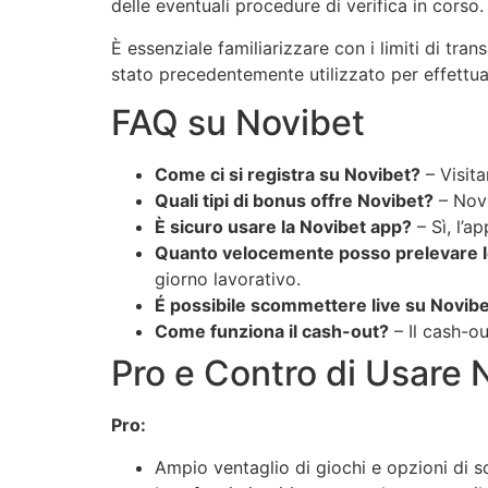
delle eventuali procedure di verifica in corso.
klink panel
È essenziale familiarizzare con i limiti di tra
klink panel
stato precedentemente utilizzato per effettua
klink panel
FAQ su Novibet
klink panel
Come ci si registra su Novibet?
– Visita
klink panel
Quali tipi di bonus offre Novibet?
– Novi
klink panel
È sicuro usare la Novibet app?
– Sì, l’a
Quanto velocemente posso prelevare le
klink panel
giorno lavorativo.
klink panel
É possibile scommettere live su Novib
Come funziona il cash-out?
– Il cash-o
klink panel
Pro e Contro di Usare 
klink panel
Pro:
klink panel
Ampio ventaglio di giochi e opzioni di
klink panel