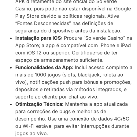
APK diretamente do site oficial do Solverde
Casino, pois pode não estar disponível na Google
Play Store devido a políticas regionais. Ative
“Fontes Desconhecidas” nas definições de
segurança do dispositivo antes da instalação.
Instalação para iOS:
Procure “Solverde Casino” na
App Store; a app é compatível com iPhone e iPad
com iOS 12 ou superior. Certifique-se de ter
espaço de armazenamento suficiente.
Funcionalidades da App:
Inclui acesso completo a
mais de 1000 jogos (slots, blackjack, roleta ao
vivo), notificações push para bónus e promoções,
depósitos e retiradas via métodos integrados, e
suporte ao cliente por chat ao vivo.
Otimização Técnica:
Mantenha a app atualizada
para correções de bugs e melhorias de
desempenho. Use uma conexão de dados 4G/5G
ou Wi-Fi estável para evitar interrupções durante
jogos ao vivo.