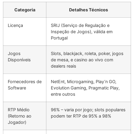
Categoria
Detalhes Técnicos
Licença
SRIJ (Serviço de Regulação e
Inspeção de Jogos), válida em
Portugal
Jogos
Slots, blackjack, roleta, poker, jogos
Disponíveis
de mesa, e casino ao vivo com
dealers reais
Fornecedores de
NetEnt, Microgaming, Play’n GO,
Software
Evolution Gaming, Pragmatic Play,
entre outros
RTP Médio
96% – varia por jogo; slots populares
(Retorno ao
podem ter RTP de 95% a 98%
Jogador)