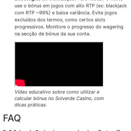
use o bónus em jogos com alto RTP (ex: blackjack
com RTP ~99%) e baixa variância. Evite jogos
excluídos dos termos, como certos slots
progressivos. Monitore o progresso do wagering
na secção de bónus da sua conta.
Vídeo educativo sobre como utilizar e
calcular bónus no Solverde Casino, com
dicas práticas.
FAQ