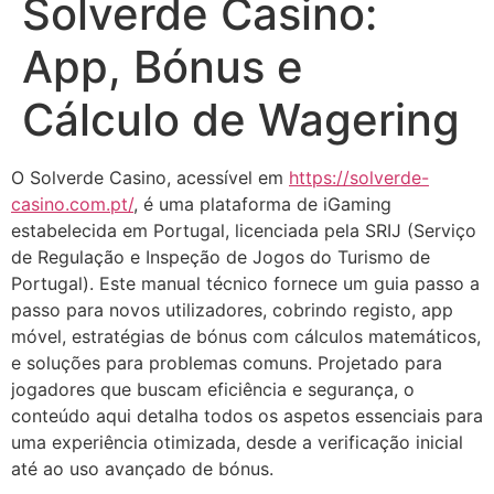
Solverde Casino:
App, Bónus e
Cálculo de Wagering
O Solverde Casino, acessível em
https://solverde-
casino.com.pt/
, é uma plataforma de iGaming
estabelecida em Portugal, licenciada pela SRIJ (Serviço
de Regulação e Inspeção de Jogos do Turismo de
Portugal). Este manual técnico fornece um guia passo a
passo para novos utilizadores, cobrindo registo, app
móvel, estratégias de bónus com cálculos matemáticos,
e soluções para problemas comuns. Projetado para
jogadores que buscam eficiência e segurança, o
conteúdo aqui detalha todos os aspetos essenciais para
uma experiência otimizada, desde a verificação inicial
até ao uso avançado de bónus.