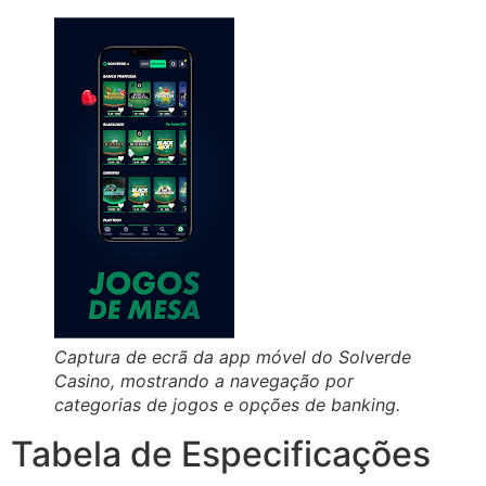
Captura de ecrã da app móvel do Solverde
Casino, mostrando a navegação por
categorias de jogos e opções de banking.
Tabela de Especificações