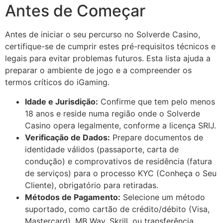
Antes de Começar
Antes de iniciar o seu percurso no Solverde Casino,
certifique-se de cumprir estes pré-requisitos técnicos e
legais para evitar problemas futuros. Esta lista ajuda a
preparar o ambiente de jogo e a compreender os
termos críticos do iGaming.
Idade e Jurisdição:
Confirme que tem pelo menos
18 anos e reside numa região onde o Solverde
Casino opera legalmente, conforme a licença SRIJ.
Verificação de Dados:
Prepare documentos de
identidade válidos (passaporte, carta de
condução) e comprovativos de residência (fatura
de serviços) para o processo KYC (Conheça o Seu
Cliente), obrigatório para retiradas.
Métodos de Pagamento:
Selecione um método
suportado, como cartão de crédito/débito (Visa,
Mastercard), MB Way, Skrill, ou transferência