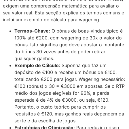
exigem uma compreensão matemática para avaliar o
seu valor real. Esta secção explica os termos comuns e
inclui um exemplo de cálculo para wagering.
Termos-Chave:
O bónus de boas-vindas típico é
100% até €200, com wagering de 30x o valor do
bónus. Isto significa que deve apostar o montante
do bónus 30 vezes antes de poder retirar
quaisquer ganhos.
Exemplo de Cálculo:
Suponha que faz um
depósito de €100 e recebe um bónus de €100,
totalizando €200 para jogar. Wagering necessário:
€100 (bónus) x 30 = €3000 em apostas. Se o RTP
médio dos jogos elegíveis for 96%, a perda
esperada é de 4% de €3000, ou seja, €120.
Portanto, o custo teórico para cumprir os
requisitos é €120, mas ganhos reais dependem da
sorte e da escolha de jogos.
Estratégias de Otimização:
Para reduzir o risco,