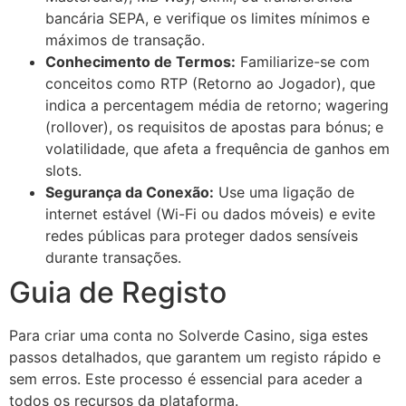
bancária SEPA, e verifique os limites mínimos e
máximos de transação.
Conhecimento de Termos:
Familiarize-se com
conceitos como RTP (Retorno ao Jogador), que
indica a percentagem média de retorno; wagering
(rollover), os requisitos de apostas para bónus; e
volatilidade, que afeta a frequência de ganhos em
slots.
Segurança da Conexão:
Use uma ligação de
internet estável (Wi-Fi ou dados móveis) e evite
redes públicas para proteger dados sensíveis
durante transações.
Guia de Registo
Para criar uma conta no Solverde Casino, siga estes
passos detalhados, que garantem um registo rápido e
sem erros. Este processo é essencial para aceder a
todos os recursos da plataforma.