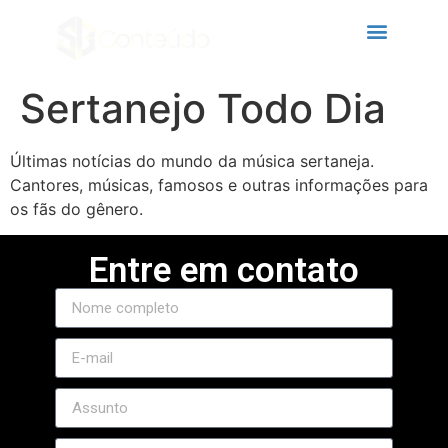
 panel
 panel
 paketleri
Sertanejo Todo Dia
Últimas notícias do mundo da música sertaneja.
Cantores, músicas, famosos e outras informações para
os fãs do gênero.
Entre em contato
 panel
 panel
 panel
 panel
 panel