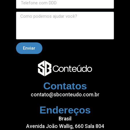
 panel
 panel
 panel
 panel
Enviar
 panel
 panel
 panel
Contatos
 panel
contato@sbconteudo.com.br
satın al
Endereços
satın al
 panel
Brasil
Avenida João Wallig, 660 Sala 804
 panel