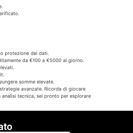
e.
rificato.
o protezione dei dati.
olitamente da €100 a €5000 al giorno.
levati.
t.
giungere somme elevate.
strategie avanzate. Ricorda di giocare
 analisi tecnica, sei pronto per esplorare
ato