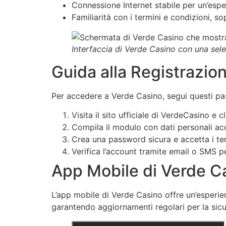
Connessione Internet stabile per un’esper
nel
Familiarità con i termini e condizioni, so
nel
Interfaccia di Verde Casino con una sele
nel
Guida alla Registrazio
nel
nel
Per accedere a Verde Casino, segui questi pa
nel
Visita il sito ufficiale di VerdeCasino e cl
Compila il modulo con dati personali acc
nel
Crea una password sicura e accetta i ter
nel
Verifica l’account tramite email o SMS pe
App Mobile di Verde C
nel
nel
L’app mobile di Verde Casino offre un’esperienz
ın al
garantendo aggiornamenti regolari per la sicur
ın al