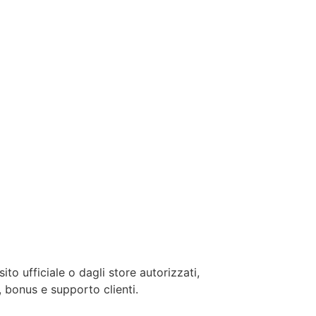
to ufficiale o dagli store autorizzati,
, bonus e supporto clienti.