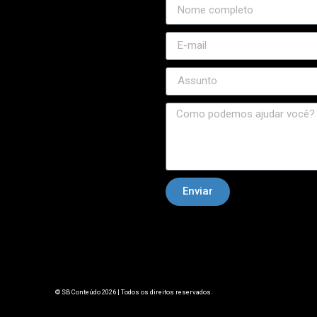
Enviar
© SB Conteúdo 2026 | Todos os direitos reservados.