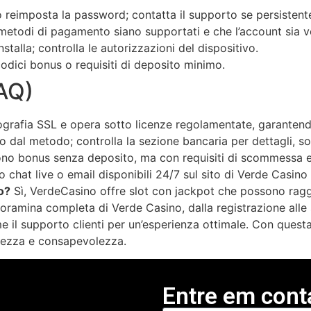
o reimposta la password; contatta il supporto se persistent
metodi di pagamento siano supportati e che l’account sia ve
stalla; controlla le autorizzazioni del dispositivo.
codici bonus o requisiti di deposito minimo.
AQ)
ttografia SSL e opera sotto licenze regolamentate, garantend
dal metodo; controlla la sezione bancaria per dettagli, s
ono bonus senza deposito, ma con requisiti di scommessa e
 chat live o email disponibili 24/7 sul sito di Verde Casino i
o?
Sì, VerdeCasino offre slot con jackpot che possono rag
oramina completa di Verde Casino, dalla registrazione alle 
e il supporto clienti per un’esperienza ottimale. Con questa
urezza e consapevolezza.
Entre em cont