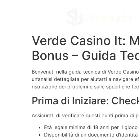
nel
nel
ketleri
Verde Casino It: 
Bonus – Guida Te
Benvenuti nella guida tecnica di Verde Casin
un’analisi dettagliata per aiutarti a navigare
risoluzione dei problemi e sulle specifiche te
Prima di Iniziare: Chec
nel
nel
Assicurati di verificare questi punti prima di
nel
Età legale minima di 18 anni per il gioco
Disponibilità di un documento d’identità v
nel