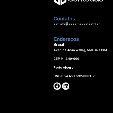
Contatos
contato@sbconteudo.com.br
nel
nel
Endereços
Brasil
Avenida João Wallig, 660 Sala 804
CEP 91.340-000
nk
Porto Alegre
CNPJ: 54.653.592/0001-70
ın al
nel