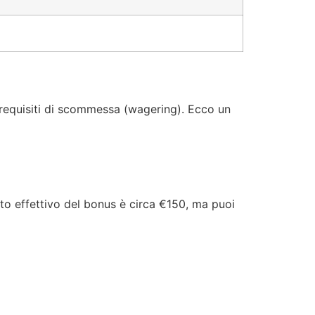
 requisiti di scommessa (wagering). Ecco un
sto effettivo del bonus è circa €150, ma puoi