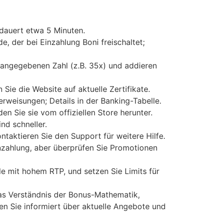
 dauert etwa 5 Minuten.
, der bei Einzahlung Boni freischaltet;
 angegebenen Zahl (z.B. 35x) und addieren
Sie die Website auf aktuelle Zertifikate.
rweisungen; Details in der Banking-Tabelle.
en Sie sie vom offiziellen Store herunter.
nd schneller.
ntaktieren Sie den Support für weitere Hilfe.
inzahlung, aber überprüfen Sie Promotionen
le mit hohem RTP, und setzen Sie Limits für
as Verständnis der Bonus-Mathematik,
n Sie informiert über aktuelle Angebote und