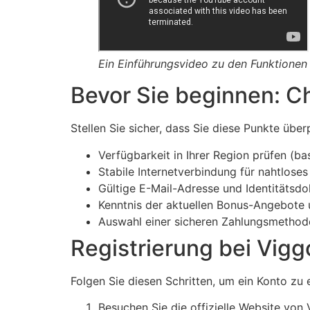
el
el
Ein Einführungsvideo zu den Funktionen
el
Bevor Sie beginnen: Ch
el
el
Stellen Sie sicher, dass Sie diese Punkte übe
el
Verfügbarkeit in Ihrer Region prüfen (ba
Stabile Internetverbindung für nahtlose
el
Gültige E-Mail-Adresse und Identitätsdok
el
Kenntnis der aktuellen Bonus-Angebote 
Auswahl einer sicheren Zahlungsmethode,
el
Registrierung bei Viggo
el
Folgen Sie diesen Schritten, um ein Konto zu e
n al
Besuchen Sie die offizielle Website von 
n al