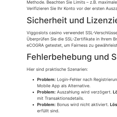
Methode. Beachten Sie Limits – z.B. maximal
el
Verifizieren Sie Ihr Konto vor der ersten Au
Sicherheit und Lizenz
Viggoslots casino verwendet SSL-Verschlüsse
el
Überprüfen Sie die SSL-Zertifikate in Ihrem 
eCOGRA getestet, um Fairness zu gewährleist
el
Fehlerbehebung und S
el
Hier sind praktische Szenarien:
Problem:
Login-Fehler nach Registrieru
Mobile App als Alternative.
el
Problem:
Auszahlung wird verzögert.
L
el
mit Transaktionsdetails.
Problem:
Bonus wird nicht aktiviert.
Lös
el
erfüllt sind.