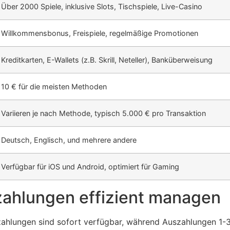
Über 2000 Spiele, inklusive Slots, Tischspiele, Live-Casino
Willkommensbonus, Freispiele, regelmäßige Promotionen
Kreditkarten, E-Wallets (z.B. Skrill, Neteller), Banküberweisung
10 € für die meisten Methoden
Variieren je nach Methode, typisch 5.000 € pro Transaktion
Deutsch, Englisch, und mehrere andere
Verfügbar für iOS und Android, optimiert für Gaming
zahlungen effizient managen
inzahlungen sind sofort verfügbar, während Auszahlungen 1