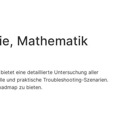
as
Parceiros
Fale conoso
gie, Mathematik
bietet eine detaillierte Untersuchung aller
lle und praktische Troubleshooting-Szenarien.
Roadmap zu bieten.