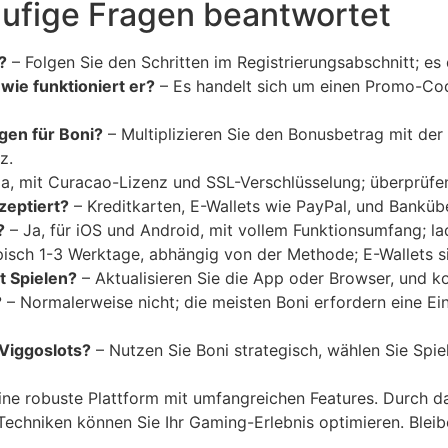
äufige Fragen beantwortet
?
– Folgen Sie den Schritten im Registrierungsabschnitt; es
wie funktioniert er?
– Es handelt sich um einen Promo-Code
gen für Boni?
– Multiplizieren Sie den Bonusbetrag mit der
z.
a, mit Curacao-Lizenz und SSL-Verschlüsselung; überprüfen 
eptiert?
– Kreditkarten, E-Wallets wie PayPal, und Bankübe
?
– Ja, für iOS und Android, mit vollem Funktionsumfang; lad
isch 1-3 Werktage, abhängig von der Methode; E-Wallets si
t Spielen?
– Aktualisieren Sie die App oder Browser, und ko
?
– Normalerweise nicht; die meisten Boni erfordern eine E
Viggoslots?
– Nutzen Sie Boni strategisch, wählen Sie Spie
ne robuste Plattform mit umfangreichen Features. Durch d
chniken können Sie Ihr Gaming-Erlebnis optimieren. Bleibe