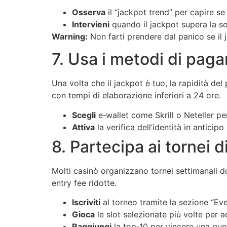
Osserva
il “jackpot trend” per capire se 
Intervieni
quando il jackpot supera la sog
Warning:
Non farti prendere dal panico se il j
7. Usa i metodi di paga
Una volta che il jackpot è tuo, la rapidità de
con tempi di elaborazione inferiori a 24 ore.
Scegli
e‑wallet come Skrill o Neteller per
Attiva
la verifica dell’identità in anticipo 
8. Partecipa ai tornei d
Molti casinò organizzano tornei settimanali d
entry fee ridotte.
Iscriviti
al torneo tramite la sezione “Even
Gioca
le slot selezionate più volte per 
Raggiungi
la top‑10 per vincere una quo