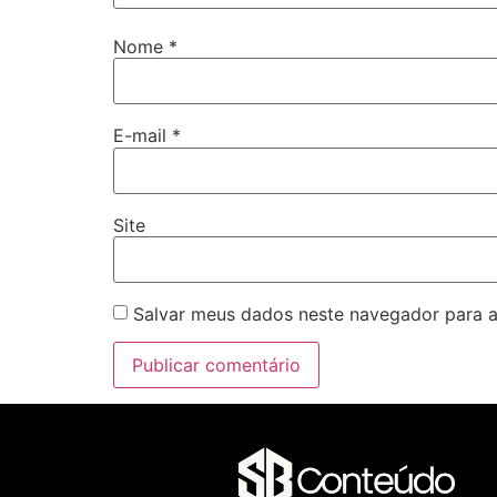
Nome
*
E-mail
*
Site
Salvar meus dados neste navegador para a
al