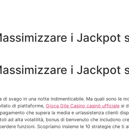
Início
Quem somos
Marc
Massimizzare i Jackpot 
Massimizzare i Jackpot 
 di svago in una notte indimenticabile. Ma quali sono le mo
ollato di piattaforme,
Gioca Gile Casino casinò ufficiale
si d
pagamento che supera la media e un’assistenza clienti dispon
toli ad alta volatilità, bonus di benvenuto che includono cred
perdere funzioni. Scopriamo insieme le 10 strategie che ti a