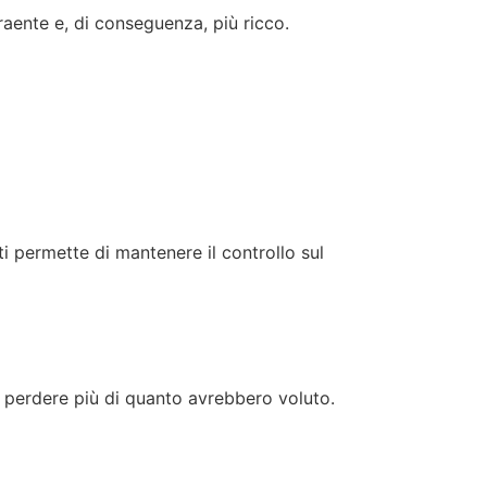
raente e, di conseguenza, più ricco.
i permette di mantenere il controllo sul
er perdere più di quanto avrebbero voluto.