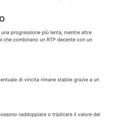
to
 una progressione più lenta, mentre altre
chi che combinano un RTP decente con un
entuale di vincita rimane stabile grazie a un
ssono raddoppiare o triplicare il valore del