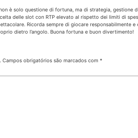
on è solo questione di fortuna, ma di strategia, gestione 
lta delle slot con RTP elevato al rispetto dei limiti di spes
pettacolare. Ricorda sempre di giocare responsabilmente e d
roprio dietro l’angolo. Buona fortuna e buon divertimento!
.
Campos obrigatórios são marcados com
*