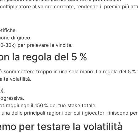
oltiplicatore al valore corrente, rendendo il premio più att
tifiche.
ione di gioco.
20‑30x) per prelevare le vincite.
con la regola del 5 %
è scommettere troppo in una sola mano. La regola del 5 % t
lta volatilità.
0).
rogressiva.
ot raggiunge il 150 % del tuo stake totale.
 una delle principali ragioni per cui i giocatori finiscono p
emo per testare la volatilità