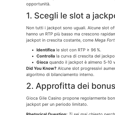
opportunità.
1. Scegli le slot a jac
Non tutti i jackpot sono uguali. Alcune slot 
hanno un RTP più basso ma crescono rapidame
jackpot in crescita costante, come
Mega Fort
Identifica
le slot con RTP ≥ 96 %.
Controlla
la curva di crescita del jackpo
Gioca
quando il jackpot è almeno 5‑10 vo
Did You Know?
Alcune slot progressivi aument
algoritmo di bilanciamento interno.
2. Approfitta dei bonu
al
al
Gioca Gile Casino propone regolarmente bonus
jackpot per un periodo limitato.
Rhetorical Question:
Ti sei mai chiesto perc