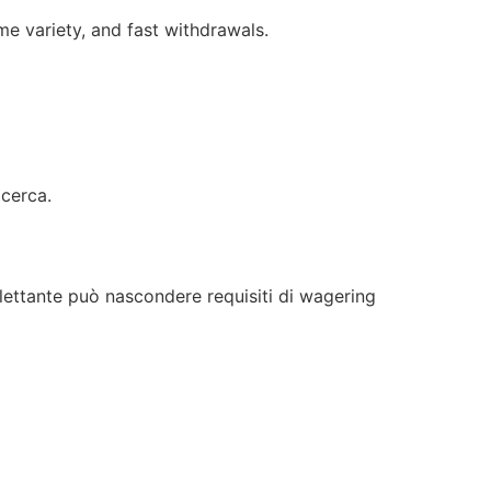
e variety, and fast withdrawals.
icerca.
llettante può nascondere requisiti di wagering