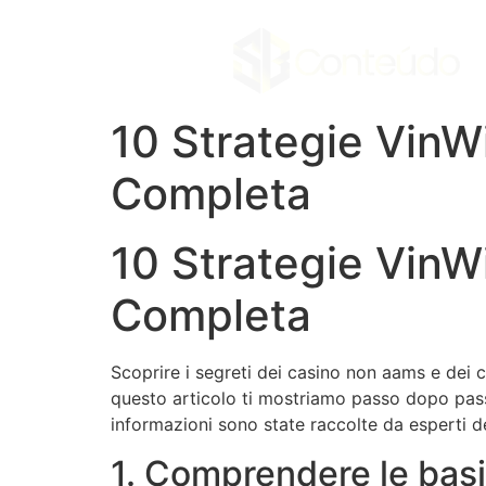
ri
10 Strategie VinW
Completa
10 Strategie VinW
Completa
Scoprire i segreti dei casino non aams e dei c
questo articolo ti mostriamo passo dopo passo 
informazioni sono state raccolte da esperti del
1. Comprendere le bas