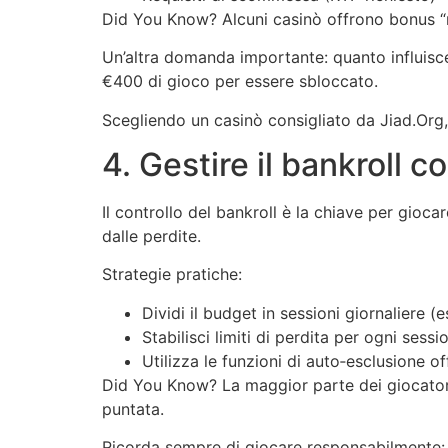
Did You Know? Alcuni casinò offrono bonus “n
Un’altra domanda importante: quanto influisce
€400 di gioco per essere sbloccato.
Scegliendo un casinò consigliato da Jiad.Org,
4. Gestire il bankroll c
Il controllo del bankroll è la chiave per gio
dalle perdite.
Strategie pratiche:
Dividi il budget in sessioni giornaliere (e
Stabilisci limiti di perdita per ogni sess
Utilizza le funzioni di auto‑esclusione of
Did You Know? La maggior parte dei giocatori 
puntata.
Ricorda sempre di giocare responsabilmente: i