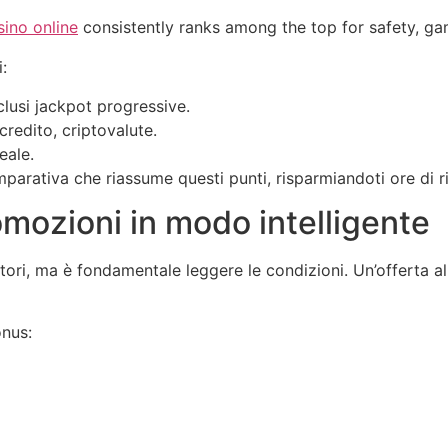
sino online
consistently ranks among the top for safety, gam
i:
nclusi jackpot progressive.
redito, criptovalute.
eale.
parativa che riassume questi punti, risparmiandoti ore di r
omozioni in modo intelligente
atori, ma è fondamentale leggere le condizioni. Un’offerta a
onus: