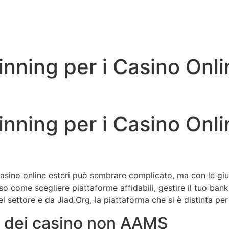
Início
Quem somos
Marc
inning per i Casino Onli
inning per i Casino Onli
asino online esteri può sembrare complicato, ma con le gius
come scegliere piattaforme affidabili, gestire il tuo bankro
 settore e da Jiad.Org, la piattaforma che si è distinta per 
i dei casino non AAMS