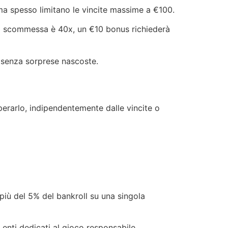
ma spesso limitano le vincite massime a €100.
 di scommessa è 40x, un €10 bonus richiederà
e senza sorprese nascoste.
perarlo, indipendentemente dalle vincite o
più del 5% del bankroll su una singola
enti dedicati al gioco responsabile.