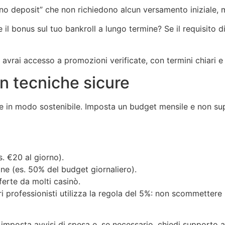
o deposit” che non richiedono alcun versamento iniziale, 
 il bonus sul tuo bankroll a lungo termine? Se il requisito
 avrai accesso a promozioni verificate, con termini chiari 
on tecniche sicure
care in modo sostenibile. Imposta un budget mensile e non su
s. €20 al giorno).
ione (es. 50% del budget giornaliero).
ferte da molti casinò.
professionisti utilizza la regola del 5%: non scommettere 
mposta avvisi di spesa e, se necessario, chiedi supporto a 