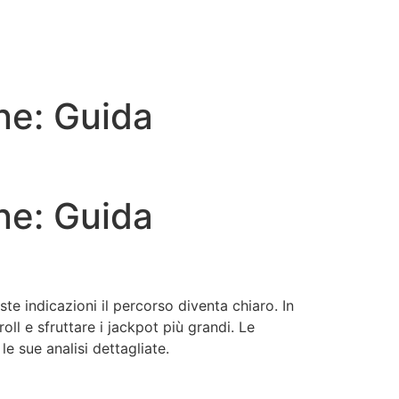
as
Parceiros
Fale conoso
ne: Guida
ne: Guida
te indicazioni il percorso diventa chiaro. In
ll e sfruttare i jackpot più grandi. Le
le sue analisi dettagliate.