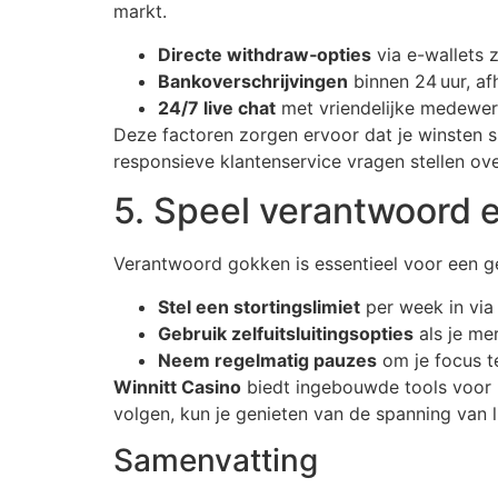
markt.
Directe withdraw‑opties
via e-wallets z
Bankoverschrijvingen
binnen 24 uur, afh
24/7 live chat
met vriendelijke medewerk
Deze factoren zorgen ervoor dat je winsten sn
responsieve klantenservice vragen stellen o
5. Speel verantwoord e
Verantwoord gokken is essentieel voor een ge
Stel een stortingslimiet
per week in via
Gebruik zelfuitsluitingsopties
als je mer
Neem regelmatig pauzes
om je focus t
Winnitt Casino
biedt ingebouwde tools voor li
volgen, kun je genieten van de spanning van l
Samenvatting