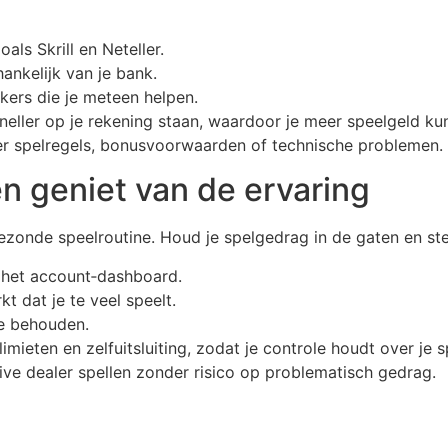
oals Skrill en Neteller.
ankelijk van je bank.
ers die je meteen helpen.
eller op je rekening staan, waardoor je meer speelgeld kun
ver spelregels, bonusvoorwaarden of technische problemen.
n geniet van de ervaring
zonde speelroutine. Houd je spelgedrag in de gaten en stel 
 het account‑dashboard.
kt dat je te veel speelt.
e behouden.
mieten en zelfuitsluiting, zodat je controle houdt over je
ive dealer spellen zonder risico op problematisch gedrag.