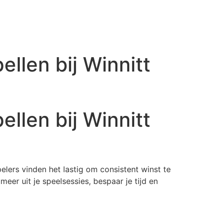
as
Parceiros
Fale conoso
ellen bij Winnitt
ellen bij Winnitt
lers vinden het lastig om consistent winst te
 meer uit je speelsessies, bespaar je tijd en