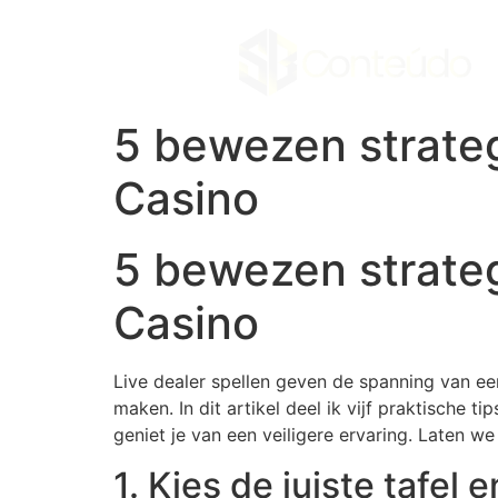
ri
5 bewezen strategi
Casino
5 bewezen strategi
Casino
Live dealer spellen geven de spanning van ee
maken. In dit artikel deel ik vijf praktische t
geniet je van een veiligere ervaring. Laten w
1. Kies de juiste tafel e