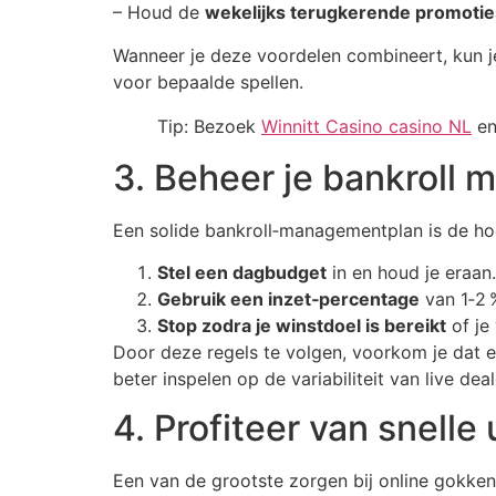
– Houd de
wekelijks terugkerende promotie
Wanneer je deze voordelen combineert, kun j
voor bepaalde spellen.
Tip: Bezoek
Winnitt Casino casino NL
en
3. Beheer je bankroll m
Een solide bankroll‑managementplan is de hoe
Stel een dagbudget
in en houd je eraan.
Gebruik een inzet‑percentage
van 1‑2 %
Stop zodra je winstdoel is bereikt
of je 
Door deze regels te volgen, voorkom je dat e
beter inspelen op de variabiliteit van live deal
4. Profiteer van snelle
Een van de grootste zorgen bij online gokken