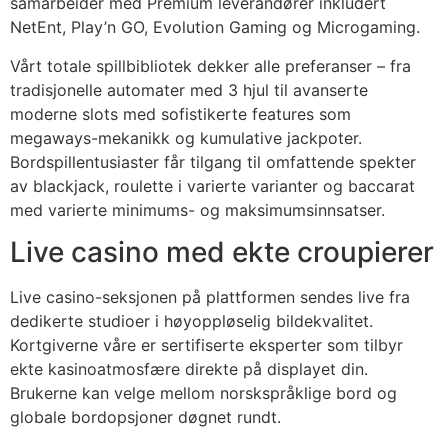
samarbeider med Premium leverandører inkludert
NetEnt, Play’n GO, Evolution Gaming og Microgaming.
Hacklink panel
Vårt totale spillbibliotek dekker alle preferanser – fra
Hacklink panel
tradisjonelle automater med 3 hjul til avanserte
moderne slots med sofistikerte features som
Hacklink panel
megaways-mekanikk og kumulative jackpoter.
Hacklink panel
Bordspillentusiaster får tilgang til omfattende spekter
av blackjack, roulette i varierte varianter og baccarat
Hacklink panel
med varierte minimums- og maksimumsinnsatser.
Hacklink panel
Live casino med ekte croupierer
Hacklink panel
Live casino-seksjonen på plattformen sendes live fra
Hacklink panel
dedikerte studioer i høyoppløselig bildekvalitet.
Hacklink panel
Kortgiverne våre er sertifiserte eksperter som tilbyr
ekte kasinoatmosfære direkte på displayet din.
Hacklink panel
Brukerne kan velge mellom norskspråklige bord og
globale bordopsjoner døgnet rundt.
Hacklink panel