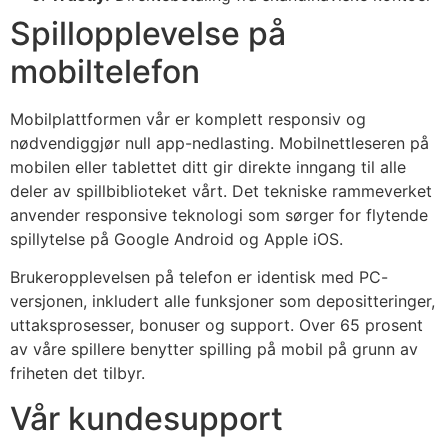
Hacklink panel
Spillopplevelse på
mobiltelefon
Hacklink panel
Hacklink panel
Mobilplattformen vår er komplett responsiv og
Hacklink panel
nødvendiggjør null app-nedlasting. Mobilnettleseren på
mobilen eller tablettet ditt gir direkte inngang til alle
Hacklink panel
deler av spillbiblioteket vårt. Det tekniske rammeverket
anvender responsive teknologi som sørger for flytende
Hacklink panel
spillytelse på Google Android og Apple iOS.
Hacklink panel
Brukeropplevelsen på telefon er identisk med PC-
Hacklink panel
versjonen, inkludert alle funksjoner som depositteringer,
uttaksprosesser, bonuser og support. Over 65 prosent
Hacklink panel
av våre spillere benytter spilling på mobil på grunn av
Hacklink satın al
friheten det tilbyr.
Hacklink Panel
Vår kundesupport
Hacklink Panel