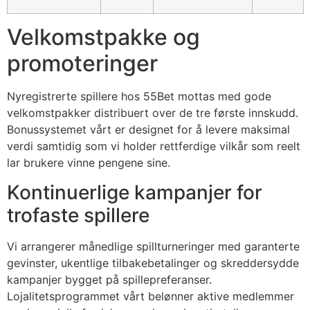
Hacklink Panel
Velkomstpakke og
Hacklink Panel
promoteringer
Hacklink panel
Nyregistrerte spillere hos 55Bet mottas med gode
Masal Oku
velkomstpakker distribuert over de tre første innskudd.
Hacklink
Bonussystemet vårt er designet for å levere maksimal
verdi samtidig som vi holder rettferdige vilkår som reelt
Hacklink panel
lar brukere vinne pengene sine.
Hacklink panel
Kontinuerlige kampanjer for
Hacklink panel
trofaste spillere
Hacklink
Vi arrangerer månedlige spillturneringer med garanterte
Hacklink
gevinster, ukentlige tilbakebetalinger og skreddersydde
kampanjer bygget på spillepreferanser.
Hacklink
Lojalitetsprogrammet vårt belønner aktive medlemmer
Hacklink panel