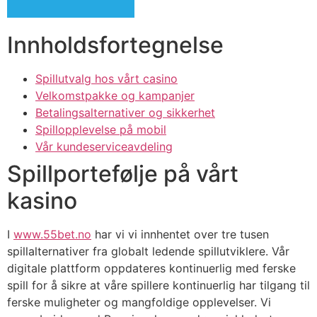
Hacklink panel
Innholdsfortegnelse
Hacklink panel
Hacklink panel
Spillutvalg hos vårt casino
Velkomstpakke og kampanjer
Hacklink panel
Betalingsalternativer og sikkerhet
Hacklink panel
Spillopplevelse på mobil
Vår kundeserviceavdeling
Hacklink panel
Spillportefølje på vårt
Hacklink panel
kasino
Hacklink panel
I
www.55bet.no
har vi vi innhentet over tre tusen
Hacklink satın al
spillalternativer fra globalt ledende spillutviklere. Vår
Hacklink satın al
digitale plattform oppdateres kontinuerlig med ferske
spill for å sikre at våre spillere kontinuerlig har tilgang til
Hacklink panel
ferske muligheter og mangfoldige opplevelser. Vi
Hacklink panel