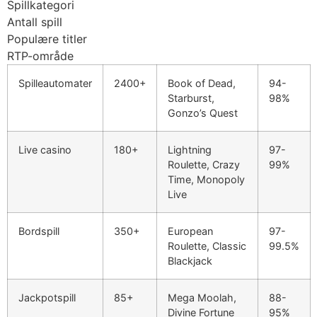
Spillkategori
Hacklink panel
Antall spill
Hacklink panel
Populære titler
RTP-område
Hacklink panel
Spilleautomater
2400+
Book of Dead,
94-
Hacklink panel
Starburst,
98%
Gonzo’s Quest
Hacklink panel
Hacklink panel
Live casino
180+
Lightning
97-
Roulette, Crazy
99%
Illuminati
Time, Monopoly
Live
Hacklink
Hacklink Panel
Bordspill
350+
European
97-
Roulette, Classic
99.5%
Hacklink
Blackjack
Hacklink Panel
Jackpotspill
85+
Mega Moolah,
88-
Masal oku
Divine Fortune
95%