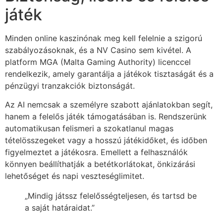
játék
Minden online kaszinónak meg kell felelnie a szigorú
szabályozásoknak, és a NV Casino sem kivétel. A
platform MGA (Malta Gaming Authority) licenccel
rendelkezik, amely garantálja a játékok tisztaságát és a
pénzügyi tranzakciók biztonságát.
Az AI nemcsak a személyre szabott ajánlatokban segít,
hanem a felelős játék támogatásában is. Rendszerünk
automatikusan felismeri a szokatlanul magas
tételösszegeket vagy a hosszú játékidőket, és időben
figyelmeztet a játékosra. Emellett a felhasználók
könnyen beállíthatják a betétkorlátokat, önkizárási
lehetőséget és napi veszteséglimitet.
„Mindig játssz felelősségteljesen, és tartsd be
a saját határaidat.”