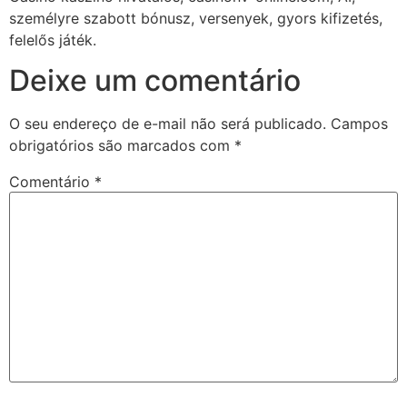
személyre szabott bónusz, versenyek, gyors kifizetés,
felelős játék.
Deixe um comentário
O seu endereço de e-mail não será publicado.
Campos
obrigatórios são marcados com
*
Comentário
*