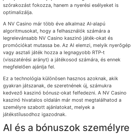
szórakozást fokozza, hanem a nyerési esélyeket is
optimalizálja.
A NV Casino már több éve alkalmaz AI‑alapú
algoritmusokat, hogy a felhasználók számára a
legrelevánsabb NV Casino kaszinó játék-okat és
promóciókat mutassa be. Az AI elemzi, melyik nyerőgép
vagy asztali játék hozza a legnagyobb RTP‑t
(visszatérési arányt) a játékosod számára, és ennek
megfelelően ajánlja fel.
Ez a technológia különösen hasznos azoknak, akik
gyakran játszanak, de szeretnének új, számukra
kedvező kaszinó bónusz‑okat felfedezni. A NV Casino
kaszinó hivatalos oldalán már most megtalálhatod a
személyre szabott ajánlatokat, melyek a
játékstílusodhoz igazodnak.
AI és a bónuszok személyre