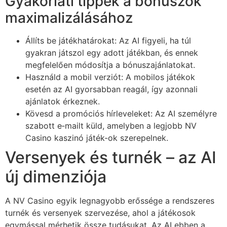
Gyakorlati tippek a bónuszok
maximalizálásához
Állíts be játékhatárokat: Az AI figyeli, ha túl
gyakran játszol egy adott játékban, és ennek
megfelelően módosítja a bónuszajánlatokat.
Használd a mobil verziót: A mobilos játékok
esetén az AI gyorsabban reagál, így azonnali
ajánlatok érkeznek.
Kövesd a promóciós hírleveleket: Az AI személyre
szabott e‑mailt küld, amelyben a legjobb NV
Casino kaszinó játék-ok szerepelnek.
Versenyek és turnék – az AI
új dimenziója
A NV Casino egyik legnagyobb erőssége a rendszeres
turnék és versenyek szervezése, ahol a játékosok
egymással mérhetik össze tudásukat. Az AI ebben a