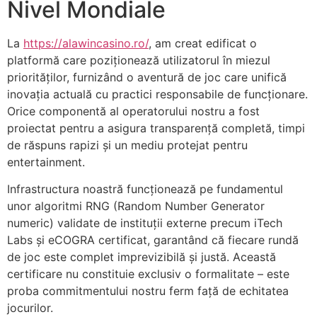
Nivel Mondiale
nk panel
La
https://alawincasino.ro/
, am creat edificat o
nk panel
platformă care poziționează utilizatorul în miezul
priorităților, furnizând o aventură de joc care unifică
nk panel
inovația actuală cu practici responsabile de funcționare.
nk panel
Orice componentă al operatorului nostru a fost
proiectat pentru a asigura transparență completă, timpi
nk panel
de răspuns rapizi și un mediu protejat pentru
entertainment.
nk panel
Infrastructura noastră funcționează pe fundamentul
nk panel
unor algoritmi RNG (Random Number Generator
nk panel
numeric) validate de instituții externe precum iTech
Labs și eCOGRA certificat, garantând că fiecare rundă
nk panel
de joc este complet imprevizibilă și justă. Această
nk panel
certificare nu constituie exclusiv o formalitate – este
proba commitmentului nostru ferm față de echitatea
nk panel
jocurilor.