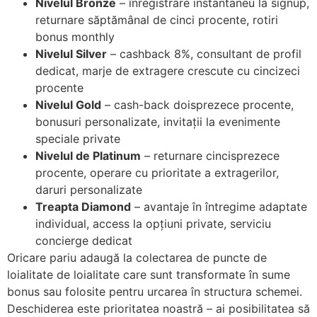
Nivelul Bronze
– înregistrare instantaneu la signup,
returnare săptămânal de cinci procente, rotiri
on
bonus monthly
ti
Nivelul Silver
– cashback 8%, consultant de profil
dedicat, marje de extragere crescute cu cincizeci
e
procente
Nivelul Gold
– cash-back doisprezece procente,
bonusuri personalizate, invitații la evenimente
speciale private
Nivelul de Platinum
– returnare cincisprezece
procente, operare cu prioritate a extragerilor,
daruri personalizate
Treapta Diamond
– avantaje în întregime adaptate
individual, access la opțiuni private, serviciu
concierge dedicat
Oricare pariu adaugă la colectarea de puncte de
loialitate de loialitate care sunt transformate în sume
bonus sau folosite pentru urcarea în structura schemei.
Deschiderea este prioritatea noastră – ai posibilitatea să