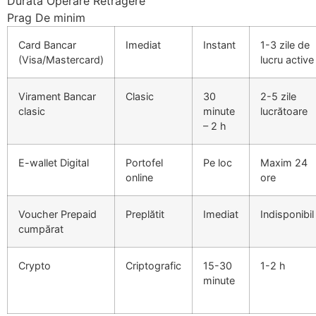
Durată Operare Retragere
k giriş
Prag De minim
r sale
Card Bancar
Imediat
Instant
1-3 zile de
(Visa/Mastercard)
lucru active
t
Virament Bancar
Clasic
30
2-5 zile
clasic
minute
lucrătoare
nbet
– 2 h
g Forum
E-wallet Digital
Portofel
Pe loc
Maxim 24
 giriş
online
ore
a escort
Voucher Prepaid
Preplătit
Imediat
Indisponibil
his
cumpărat
 giriş
Crypto
Criptografic
15-30
1-2 h
nbet
minute