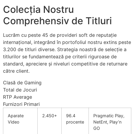
nk panel
Colecția Nostru
nk panel
Comprehensiv de Titluri
nk panel
Lucrăm cu peste 45 de provideri soft de reputație
nk panel
internațional, integrând în portofoliul nostru extins peste
nk panel
3.200 de titluri diverse. Strategia noastră de selecție a
titlurilor se fundamentează pe criterii riguroase de
nk panel
standard, apreciere și niveluri competitive de returnare
către client.
ati
Clasă de Gaming
nk
Total de Jocuri
nk Panel
RTP Average
Furnizori Primari
nk
Aparate
2.450+
96.4
Pragmatic Play,
nk Panel
Video
procente
NetEnt, Play’n
GO
oku