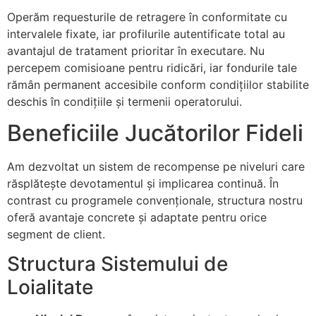
Operăm requesturile de retragere în conformitate cu
t
intervalele fixate, iar profilurile autentificate total au
his
avantajul de tratament prioritar în executare. Nu
percepem comisioane pentru ridicări, iar fondurile tale
 giriş
rămân permanent accesibile conform condițiilor stabilite
t
deschis în condițiile și termenii operatorului.
bet giriş
Beneficiile Jucătorilor Fideli
nbet
Am dezvoltat un sistem de recompense pe niveluri care
bet giriş
răsplătește devotamentul și implicarea continuă. În
contrast cu programele convenționale, structura nostru
ashabet
oferă avantaje concrete și adaptate pentru orice
t
segment de client.
Structura Sistemului de
t
Loialitate
nk Panel
d