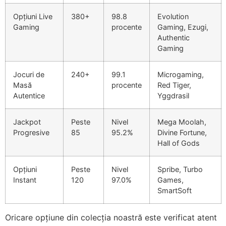
nk Panel
Opțiuni Live
380+
98.8
Evolution
Gaming
procente
Gaming, Ezugi,
nk Panel
Authentic
Gaming
nk panel
Oku
Jocuri de
240+
99.1
Microgaming,
Masă
procente
Red Tiger,
nk
Autentice
Yggdrasil
nk panel
Jackpot
Peste
Nivel
Mega Moolah,
nk panel
Progresive
85
95.2%
Divine Fortune,
Hall of Gods
nk panel
nk
Opțiuni
Peste
Nivel
Spribe, Turbo
Instant
120
97.0%
Games,
nk
SmartSoft
nk
Oricare opțiune din colecția noastră este verificat atent
nk panel