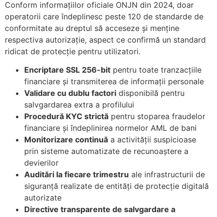
Conform informațiilor oficiale ONJN din 2024, doar
nk panel
operatorii care îndeplinesc peste 120 de standarde de
conformitate au dreptul să acceseze și menține
nk panel
respectiva autorizație, aspect ce confirmă un standard
nk panel
ridicat de protecție pentru utilizatori.
nk panel
Encriptare SSL 256-bit
pentru toate tranzacțiile
financiare și transmiterea de informații personale
nk panel
Validare cu dublu factori
disponibilă pentru
nk panel
salvgardarea extra a profilului
Procedură KYC strictă
pentru stoparea fraudelor
nk panel
financiare și îndeplinirea normelor AML de bani
Monitorizare continuă
a activității suspicioase
nk panel
prin sisteme automatizate de recunoaștere a
nk panel
devierilor
Auditări la fiecare trimestru
ale infrastructurii de
k satın al
siguranță realizate de entități de protecție digitală
nk Panel
autorizate
Directive transparente de salvgardare a
nk Panel