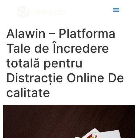
nk panel
nk panel
k paketleri
Alawin – Platforma
nk
Tale de Încredere
nk
totală pentru
nk
Distracție Online De
nk
nk panel
calitate
nk panel
nk panel
nk panel
nk panel