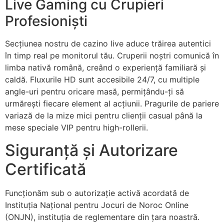
Live Gaming cu Crupieri
nk panel
Profesioniști
nk panel
Secțiunea nostru de cazino live aduce trăirea autentici
nk panel
în timp real pe monitorul tău. Cruperii noștri comunică în
nk panel
limba nativă română, creând o experiență familiară și
caldă. Fluxurile HD sunt accesibile 24/7, cu multiple
nk panel
angle-uri pentru oricare masă, permițându-ți să
nk panel
urmărești fiecare element al acțiunii. Pragurile de pariere
variază de la mize mici pentru clienții casual până la
nk panel
mese speciale VIP pentru high-rollerii.
nk panel
Siguranță și Autorizare
nk panel
Certificată
nk panel
Funcționăm sub o autorizație activă acordată de
nk
Instituția Național pentru Jocuri de Noroc Online
nk panel
(ONJN), instituția de reglementare din țara noastră.