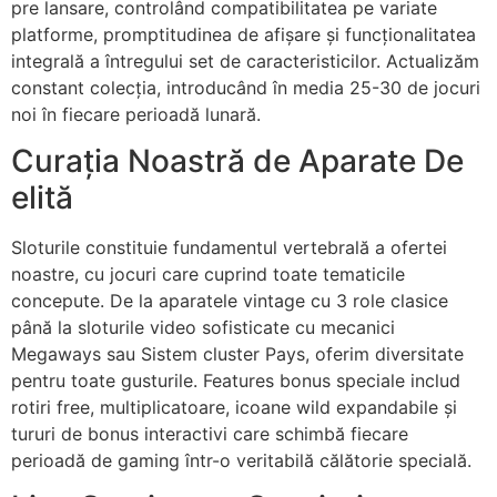
pre lansare, controlând compatibilitatea pe variate
platforme, promptitudinea de afișare și funcționalitatea
nk panel
integrală a întregului set de caracteristicilor. Actualizăm
nk
constant colecția, introducând în media 25-30 de jocuri
noi în fiecare perioadă lunară.
nk
Curația Noastră de Aparate De
cklink
elită
nk
Sloturile constituie fundamentul vertebrală a ofertei
nk
noastre, cu jocuri care cuprind toate tematicile
k satın al
concepute. De la aparatele vintage cu 3 role clasice
până la sloturile video sofisticate cu mecanici
nk panel
Megaways sau Sistem cluster Pays, oferim diversitate
pentru toate gusturile. Features bonus speciale includ
nk panel
rotiri free, multiplicatoare, icoane wild expandabile și
nk panel
tururi de bonus interactivi care schimbă fiecare
perioadă de gaming într-o veritabilă călătorie specială.
nk panel