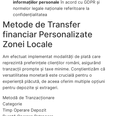
informațiilor personale
în acord cu GDPR și
normelor legale naționale referitoare la
nk Panel
confidențialitatea
nk Panel
Metode de Transfer
nk Panel
financiar Personalizate
nk Panel
Zonei Locale
nk Panel
Am efectuat implementat modalități de plată care
nk Panel
reprezintă preferințele clienților români, asigurând
tranzacții prompte și taxe minime. Conștientizăm că
nk Panel
versatilitatea monetară este crucială pentru o
nk Panel
experiență plăcută, de aceea oferim multiple opțiuni
pentru depozite și extrageri.
nk panel
Metodă de Tranzacționare
nk panel
Categorie
nk panel
Timp Operare Depozit