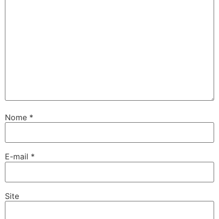
park
ikbet
itbet
dolucasino
rbet
sbahis
Nome
*
E-mail
*
Site