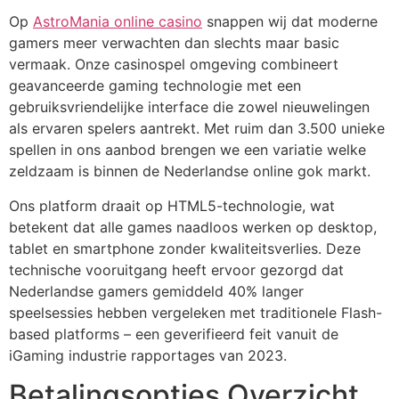
Op
AstroMania online casino
snappen wij dat moderne
klink panel
gamers meer verwachten dan slechts maar basic
vermaak. Onze casinospel omgeving combineert
klink panel
geavanceerde gaming technologie met een
klink panel
gebruiksvriendelijke interface die zowel nieuwelingen
als ervaren spelers aantrekt. Met ruim dan 3.500 unieke
klink panel
spellen in ons aanbod brengen we een variatie welke
klink panel
zeldzaam is binnen de Nederlandse online gok markt.
klink panel
Ons platform draait op HTML5-technologie, wat
betekent dat alle games naadloos werken op desktop,
klink panel
tablet en smartphone zonder kwaliteitsverlies. Deze
technische vooruitgang heeft ervoor gezorgd dat
klink panel
Nederlandse gamers gemiddeld 40% langer
klink panel
speelsessies hebben vergeleken met traditionele Flash-
based platforms – een geverifieerd feit vanuit de
klink panel
iGaming industrie rapportages van 2023.
klink panel
Betalingsopties Overzicht