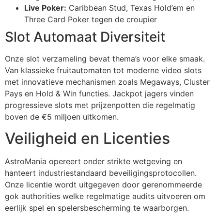
klink panel
Live Poker:
Caribbean Stud, Texas Hold’em en
Three Card Poker tegen de croupier
klink panel
Slot Automaat Diversiteit
klink panel
Onze slot verzameling bevat thema’s voor elke smaak.
klink panel
Van klassieke fruitautomaten tot moderne video slots
klink panel
met innovatieve mechanismen zoals Megaways, Cluster
Pays en Hold & Win functies. Jackpot jagers vinden
klink panel
progressieve slots met prijzenpotten die regelmatig
boven de €5 miljoen uitkomen.
klink panel
Veiligheid en Licenties
klink panel
klink panel
AstroMania opereert onder strikte wetgeving en
klink panel
hanteert industriestandaard beveiligingsprotocollen.
Onze licentie wordt uitgegeven door gerenommeerde
klink
gok authorities welke regelmatige audits uitvoeren om
eerlijk spel en spelersbescherming te waarborgen.
klink panel