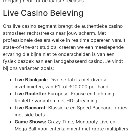
toegang hebt tot de laatste releases.
klink panel
Live Casino Beleving
klink
Ons live casino segment brengt de authentieke casino
atmosfeer rechtstreeks naar jouw scherm. Met
klink
professionele dealers welke in realtime opereren vanuit
 Hacklink
state-of-the-art studio’s, creëren we een meeslepende
ervaring die bijna niet te onderscheiden is van een
klink
fysiek bezoek aan een landgebaseerd casino. Je vindt
klink
bij ons varianten zoals:
klink satın al
Live Blackjack:
Diverse tafels met diverse
inzetlimieten, van €1 tot €10.000 per hand
klink panel
Live Roulette:
Europese, Franse en Lightning
Roulette varianten met HD-streaming
klink panel
Live Baccarat:
Klassieke en Speed Baccarat opties
klink panel
met side bets
Game Shows:
Crazy Time, Monopoly Live en
klink panel
Mega Ball voor entertainment met grote multipliers