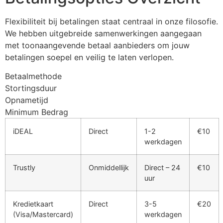
klink panel
Flexibiliteit bij betalingen staat centraal in onze filosofie.
klink panel
We hebben uitgebreide samenwerkingen aangegaan
klink panel
met toonaangevende betaal aanbieders om jouw
betalingen soepel en veilig te laten verlopen.
klink panel
Betaalmethode
klink panel
Stortingsduur
Opnametijd
klink panel
Minimum Bedrag
uminati
iDEAL
Direct
1-2
€10
klink
werkdagen
klink Panel
Trustly
Onmiddellijk
Direct – 24
€10
klink
uur
klink Panel
Kredietkaart
Direct
3-5
€20
(Visa/Mastercard)
werkdagen
al oku