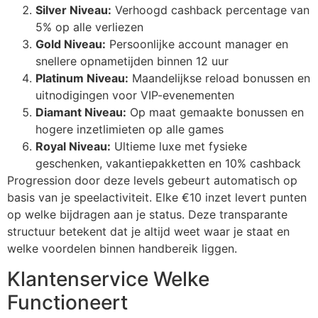
klink giriş
Silver Niveau:
Verhoogd cashback percentage van
5% op alle verliezen
 per sale
Gold Niveau:
Persoonlijke account manager en
snellere opnametijden binnen 12 uur
ebet
Platinum Niveau:
Maandelijkse reload bonussen en
ibet
uitnodigingen voor VIP-evenementen
Diamant Niveau:
Op maat gemaakte bonussen en
iganbet
hogere inzetlimieten op alle games
cking Forum
Royal Niveau:
Ultieme luxe met fysieke
geschenken, vakantiepakketten en 10% cashback
obet giriş
Progression door deze levels gebeurt automatisch op
basis van je speelactiviteit. Elke €10 inzet levert punten
anca escort
op welke bijdragen aan je status. Deze transparante
sbahis
structuur betekent dat je altijd weet waar je staat en
welke voordelen binnen handbereik liggen.
obet
Klantenservice Welke
iganbet
Functioneert
bet