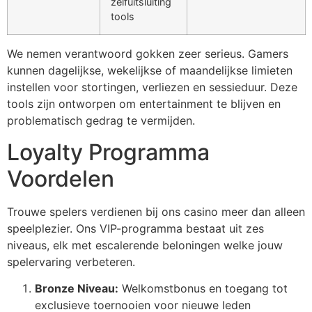
zelfuitsluiting
tools
klink Panel
klink Panel
We nemen verantwoord gokken zeer serieus. Gamers
kunnen dagelijkse, wekelijkse of maandelijkse limieten
klink Panel
instellen voor stortingen, verliezen en sessieduur. Deze
tools zijn ontworpen om entertainment te blijven en
klink Panel
problematisch gedrag te vermijden.
klink Panel
Loyalty Programma
klink Panel
Voordelen
klink Panel
Trouwe spelers verdienen bij ons casino meer dan alleen
klink Panel
speelplezier. Ons VIP-programma bestaat uit zes
klink panel
niveaus, elk met escalerende beloningen welke jouw
spelervaring verbeteren.
klink panel
Bronze Niveau:
Welkomstbonus en toegang tot
klink panel
exclusieve toernooien voor nieuwe leden