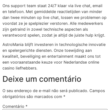
Ons support team staat 24/7 klaar via live chat, email
obet
en telefoon. Met gemiddelde reactietijden van minder
sbahis
dan twee minuten op live chat, lossen we problemen op
voordat ze je spelplezier verstoren. Alle medewerkers
obet
zijn getraind in zowel technische aspecten als
obet
verantwoord spelen, zodat je altijd de juiste hulp krijgt.
iganbet giriş
AstroMania blijft investeren in technologische innovatie
en spelergerichte diensten. Onze toewijding aan
iganbet
kwaliteit, beveiliging en entertainment maakt ons tot
een vooraanstaande keuze voor Nederlandse online
iganbet giriş
casino liefhebbers.
andpashabet
Deixe um comentário
obet
obet
O seu endereço de e-mail não será publicado.
Campos
obrigatórios são marcados com
*
klink Panel
Comentário
*
andpashabet