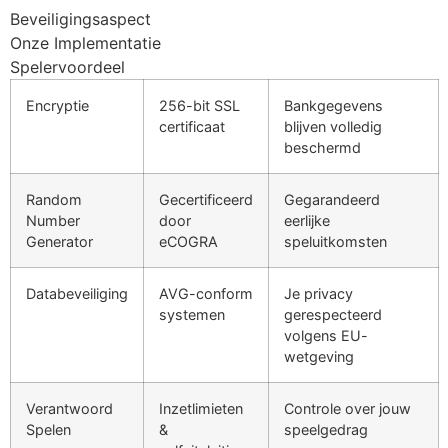
Beveiligingsaspect
klink panel
Onze Implementatie
klink panel
Spelervoordeel
klink panel
Encryptie
256-bit SSL
Bankgegevens
certificaat
blijven volledig
klink panel
beschermd
klink panel
Random
Gecertificeerd
Gegarandeerd
klink panel
Number
door
eerlijke
Generator
eCOGRA
speluitkomsten
klink panel
klink panel
Databeveiliging
AVG-conform
Je privacy
systemen
gerespecteerd
klink panel
volgens EU-
wetgeving
klink satın al
klink Panel
Verantwoord
Inzetlimieten
Controle over jouw
Spelen
&
speelgedrag
klink Panel