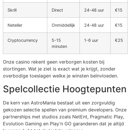
klink Panel
Skrill
Direct
24-48 uur
€15
klink Panel
Neteller
Onmiddellijk
24-48 uur
€15
klink panel
sal Oku
Cryptocurrency
5-15
1-6 uur
€25
minuten
klink
Onze casino rekent geen verborgen kosten bij
klink panel
stortingen. Wat je ziet is exact wat je krijgt, zonder
klink panel
overbodige toeslagen welke je winsten beïnvloeden.
klink panel
Spelcollectie Hoogtepunten
klink
De kern van AstroMania bestaat uit een zorgvuldig
klink
gekozen selectie spellen van premium developers. Onze
partnerships met studios zoals NetEnt, Pragmatic Play,
klink
Evolution Gaming en Play’n GO garanderen dat je altijd
klink panel