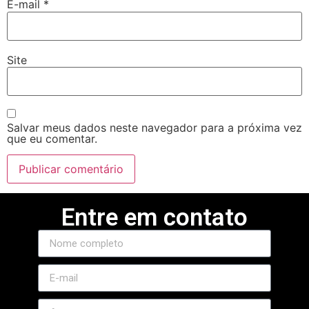
E-mail
*
Site
Salvar meus dados neste navegador para a próxima vez
que eu comentar.
Entre em contato