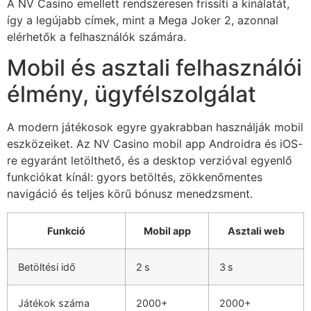
A NV Casino emellett rendszeresen frissíti a kínálatát,
cklink panel
így a legújabb címek, mint a Mega Joker 2, azonnal
cklink panel
elérhetők a felhasználók számára.
cklink panel
Mobil és asztali felhasználói
élmény, ügyfélszolgálat
cklink panel
cklink panel
A modern játékosok egyre gyakrabban használják mobil
cklink panel
eszközeiket. Az NV Casino mobil app Androidra és iOS-
re egyaránt letölthető, és a desktop verzióval egyenlő
cklink panel
funkciókat kínál: gyors betöltés, zökkenőmentes
navigáció és teljes körű bónusz menedzsment.
cklink panel
cklink panel
Funkció
Mobil app
Asztali web
cklink panel
Betöltési idő
2 s
3 s
cklink
cklink panel
Játékok száma
2000+
2000+