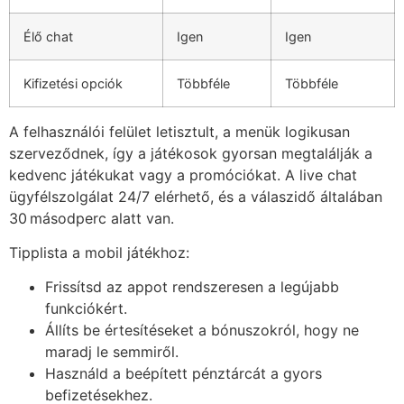
cklink panel
Élő chat
Igen
Igen
cklink panel
Kifizetési opciók
Többféle
Többféle
cklink panel
cklink panel
A felhasználói felület letisztult, a menük logikusan
szerveződnek, így a játékosok gyorsan megtalálják a
cklink panel
kedvenc játékukat vagy a promóciókat. A live chat
cklink panel
ügyfélszolgálat 24/7 elérhető, és a válaszidő általában
30 másodperc alatt van.
cklink panel
Tipplista a mobil játékhoz:
cklink panel
Frissítsd az appot rendszeresen a legújabb
cklink panel
funkciókért.
Állíts be értesítéseket a bónuszokról, hogy ne
cklink satın al
maradj le semmiről.
cklink Panel
Használd a beépített pénztárcát a gyors
befizetésekhez.
cklink Panel