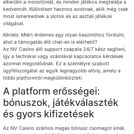
elkerülni a monotóniát, és minden játékos megtalálja a
kedvencét. Különösen hasznos azoknak, akik még csak
cklink panel
most ismerkednek a slotok és az asztali játékok
cklink panel
világával.
cklink panel
Kérdés: Miért érdemes egy olyan kaszinóhoz fordulni,
ahol a támogatás élő chat-en is elérhető?
cklink panel
Az NV Casino élő support csapata 24/7 kész segíteni,
így a technikai vagy számlával kapcsolatos kérdések
cklink panel
azonnal megoldódnak. Ez a személyre szabott
cklink panel
ügyfélszolgálat az egyik legnagyobb előny, amely a
többi platformtól megkülönbözteti.
cklink panel
A platform erősségei:
cklink panel
bónuszok, játékválaszték
cklink panel
és gyors kifizetések
cklink panel
cklink panel
Az NV Casino számos magas bónusz csomagot kínál,