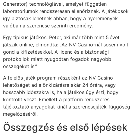
cklink giriş
Generator) technológiával, amelyet független
laboratóriumok rendszeresen ellenőriznek. A játékosok
y per sale
így biztosak lehetnek abban, hogy a nyeremények
valóban a szerencse szerinti eredmény.
sacasino
Egy tipikus játékos, Péter, aki már több mint 5 évet
libet
játszik online, elmondta: „Az NV Casino-nál sosem volt
sibom
gond a kifizetésekkel. A licenc és a biztonsági
protokollok miatt nyugodtan fogadok nagyobb
cking Forum
összegeket is.”
tpark giriş
A felelős játék program részeként az NV Casino
panca escort
lehetőséget ad a önkizárásra akár 24 órára, vagy
hosszabb időszakra is, ha a játékos úgy érzi, hogy
rsbahis
kontrollt veszt. Emellett a platform rendszeres
tájékoztató anyagokat kínál a szerencsejáték-függőség
liganbet
megelőzéséről.
liganbet
Összegzés és első lépések
xbet