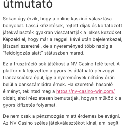
útmutató
cklink panel
cklink panel
Sokan úgy érzik, hogy a online kaszinó választása
bonyolult. Lassú kifizetések, rejtett díjak és korlátozott
cklink panel
játékválaszték gyakran visszatartják a lelkes kezdőket.
Képzeld el, hogy már a reggeli kávé után bejelentkezel,
cklink panel
játszani szeretnél, de a nyereményed több napig a
cklink panel
“feldolgozás alatt” státuszban marad.
cklink panel
Ez a frusztráció sok játékost a NV Casino felé terel. A
platform kifejezetten a gyors és átlátható pénzügyi
cklink panel
tranzakciókra épül, így a nyeremények néhány órán
cklink panel
belül a bankszámládra érnek. Ha szeretnél hasonló
élményt, tekintsd meg a
https://nv-casino-win.com/
cklink satın al
oldalt, ahol részletesen bemutatják, hogyan működik a
gyors kifizetés folyamat.
cklink satın al
De nem csak a pénzmozgás miatt érdemes belevágni.
cklink panel
Az NV Casino széles játékválasztékot kínál, ami segít
cklink panel