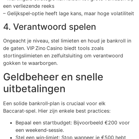
een verliezende reeks
– Gelijkspel‑optie heeft lage kans, maar hoge volatiliteit
4. Verantwoord spelen
nbet
Ongeacht je niveau, stel limieten en houd je bankroll in
ot
de gaten. VIP Zino Casino biedt tools zoals
k
stortingslimieten en zelfuitsluiting om verantwoord
gokken te waarborgen.
 giriş
Geldbeheer en snelle
nbet
uitbetalingen
bet giriş
ashabet
Een solide bankroll‑plan is cruciaal voor elk
Baccarat‑spel. Hier zijn enkele best practices:
bet giriş
Bepaal een startbudget: Bijvoorbeeld €200 voor
een weekend‑sessie.
Stel een win‑limiet: Stop wanneer je €500 hebt
nk Panel