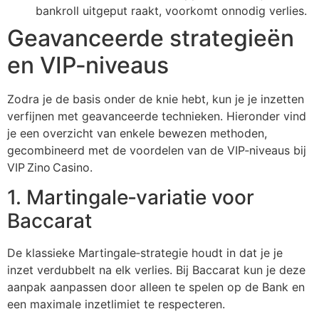
nk panel
bankroll uitgeput raakt, voorkomt onnodig verlies.
Geavanceerde strategieën
nk panel
en VIP‑niveaus
nk panel
nk panel
Zodra je de basis onder de knie hebt, kun je je inzetten
verfijnen met geavanceerde technieken. Hieronder vind
nk panel
je een overzicht van enkele bewezen methoden,
nk panel
gecombineerd met de voordelen van de VIP‑niveaus bij
VIP Zino Casino.
nk panel
1. Martingale‑variatie voor
nk panel
Baccarat
nk panel
De klassieke Martingale‑strategie houdt in dat je je
nk panel
inzet verdubbelt na elk verlies. Bij Baccarat kun je deze
nk
aanpak aanpassen door alleen te spelen op de Bank en
een maximale inzetlimiet te respecteren.
nk panel