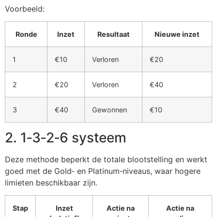
Voorbeeld:
nk panel
nk panel
Ronde
Inzet
Resultaat
Nieuwe inzet
nk panel
1
€10
Verloren
€20
nk panel
2
€20
Verloren
€40
nk panel
nk panel
3
€40
Gewonnen
€10
nk panel
2. 1‑3‑2‑6 systeem
nk panel
Deze methode beperkt de totale blootstelling en werkt
nk panel
goed met de Gold‑ en Platinum‑niveaus, waar hogere
k satın al
limieten beschikbaar zijn.
nk Panel
Stap
Inzet
Actie na
Actie na
nk Panel