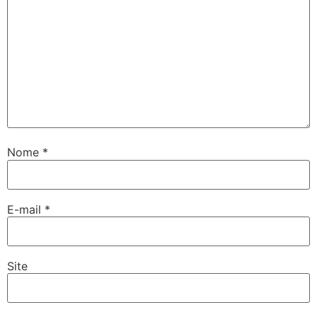
Nome
*
E-mail
*
Site