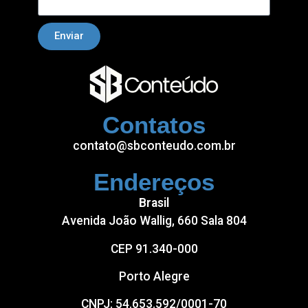
Enviar
Contatos
contato@sbconteudo.com.br
Endereços
Brasil
Avenida João Wallig, 660 Sala 804
CEP 91.340-000
Porto Alegre
CNPJ: 54.653.592/0001-70