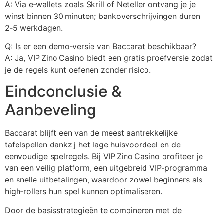
A: Via e‑wallets zoals Skrill of Neteller ontvang je je
winst binnen 30 minuten; bankoverschrijvingen duren
2‑5 werkdagen.
Q: Is er een demo‑versie van Baccarat beschikbaar?
A: Ja, VIP Zino Casino biedt een gratis proefversie zodat
je de regels kunt oefenen zonder risico.
Eindconclusie &
Aanbeveling
Baccarat blijft een van de meest aantrekkelijke
tafelspellen dankzij het lage huisvoordeel en de
eenvoudige spelregels. Bij VIP Zino Casino profiteer je
van een veilig platform, een uitgebreid VIP‑programma
en snelle uitbetalingen, waardoor zowel beginners als
high‑rollers hun spel kunnen optimaliseren.
Door de basisstrategieën te combineren met de