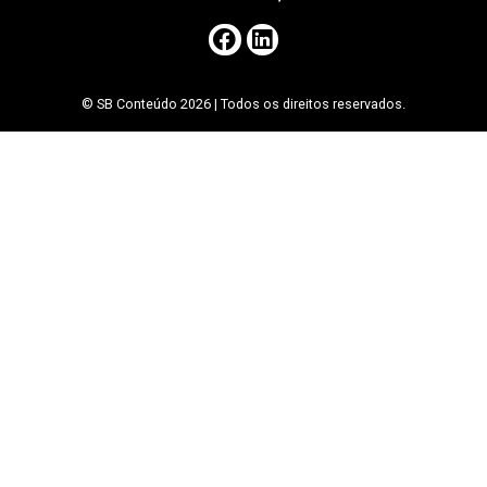
© SB Conteúdo 2026 | Todos os direitos reservados.