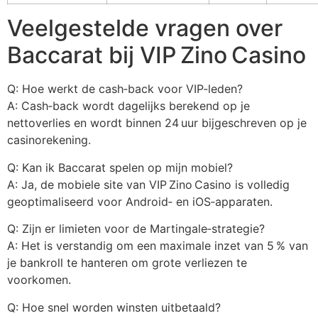
Veelgestelde vragen over
Baccarat bij VIP Zino Casino
Q: Hoe werkt de cash‑back voor VIP‑leden?
A: Cash‑back wordt dagelijks berekend op je
nettoverlies en wordt binnen 24 uur bijgeschreven op je
casinorekening.
Q: Kan ik Baccarat spelen op mijn mobiel?
A: Ja, de mobiele site van VIP Zino Casino is volledig
geoptimaliseerd voor Android‑ en iOS‑apparaten.
Q: Zijn er limieten voor de Martingale‑strategie?
A: Het is verstandig om een maximale inzet van 5 % van
je bankroll te hanteren om grote verliezen te
voorkomen.
Q: Hoe snel worden winsten uitbetaald?