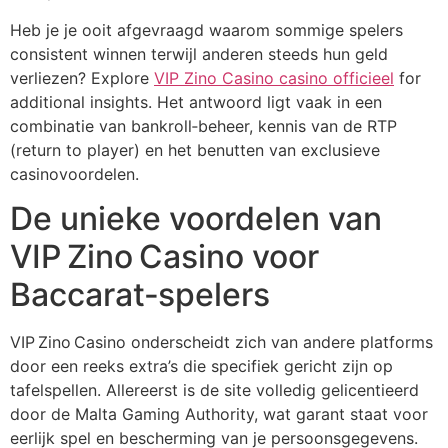
Heb je je ooit afgevraagd waarom sommige spelers
nk panel
consistent winnen terwijl anderen steeds hun geld
nk panel
verliezen? Explore
VIP Zino Casino casino officieel
for
additional insights. Het antwoord ligt vaak in een
nk panel
combinatie van bankroll‑beheer, kennis van de RTP
(return to player) en het benutten van exclusieve
nk panel
casinovoordelen.
nk panel
De unieke voordelen van
nk panel
VIP Zino Casino voor
nk panel
Baccarat‑spelers
nk panel
VIP Zino Casino onderscheidt zich van andere platforms
nk panel
door een reeks extra’s die specifiek gericht zijn op
nk panel
tafelspellen. Allereerst is de site volledig gelicentieerd
door de Malta Gaming Authority, wat garant staat voor
nk panel
eerlijk spel en bescherming van je persoonsgegevens.