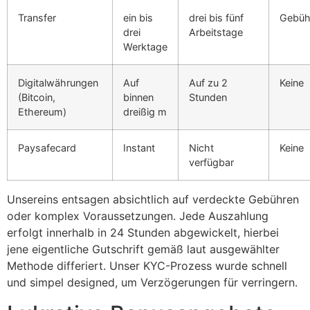
Transfer
ein bis
drei bis fünf
Gebühr
drei
Arbeitstage
Werktage
Digitalwährungen
Auf
Auf zu 2
Keine
(Bitcoin,
binnen
Stunden
Ethereum)
dreißig m
Paysafecard
Instant
Nicht
Keine
verfügbar
Unsereins entsagen absichtlich auf verdeckte Gebühren
oder komplex Voraussetzungen. Jede Auszahlung
erfolgt innerhalb in 24 Stunden abgewickelt, hierbei
jene eigentliche Gutschrift gemäß laut ausgewählter
Methode differiert. Unser KYC-Prozess wurde schnell
und simpel designed, um Verzögerungen für verringern.