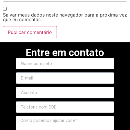
Salvar meus dados neste navegador para a próxima vez
que eu comentar.
Entre em contato