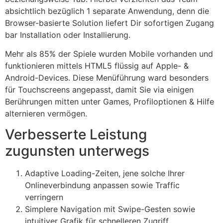
absichtlich bezüglich 1 separate Anwendung, denn die
Browser-basierte Solution liefert Dir sofortigen Zugang
bar Installation oder Installierung.
Mehr als 85% der Spiele wurden Mobile vorhanden und
funktionieren mittels HTML5 flüssig auf Apple- &
Android-Devices. Diese Menüführung ward besonders
für Touchscreens angepasst, damit Sie via einigen
Berührungen mitten unter Games, Profiloptionen & Hilfe
alternieren vermögen.
Verbesserte Leistung
zugunsten unterwegs
Adaptive Loading-Zeiten, jene solche Ihrer
Onlineverbindung anpassen sowie Traffic
verringern
Simplere Navigation mit Swipe-Gesten sowie
intuitiver Grafik für schnelleren Zugriff