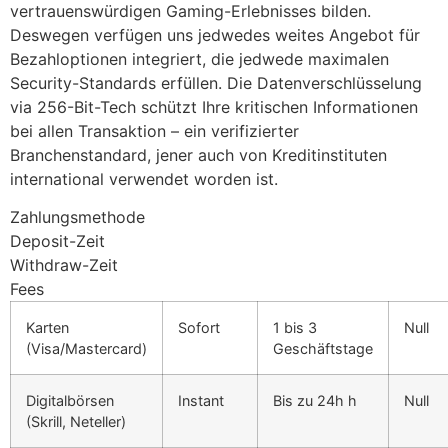
vertrauenswürdigen Gaming-Erlebnisses bilden.
Deswegen verfügen uns jedwedes weites Angebot für
Bezahloptionen integriert, die jedwede maximalen
Security-Standards erfüllen. Die Datenverschlüsselung
via 256-Bit-Tech schützt Ihre kritischen Informationen
bei allen Transaktion – ein verifizierter
Branchenstandard, jener auch von Kreditinstituten
international verwendet worden ist.
Zahlungsmethode
Deposit-Zeit
Withdraw-Zeit
Fees
Karten
Sofort
1 bis 3
Null
(Visa/Mastercard)
Geschäftstage
Digitalbörsen
Instant
Bis zu 24h h
Null
(Skrill, Neteller)