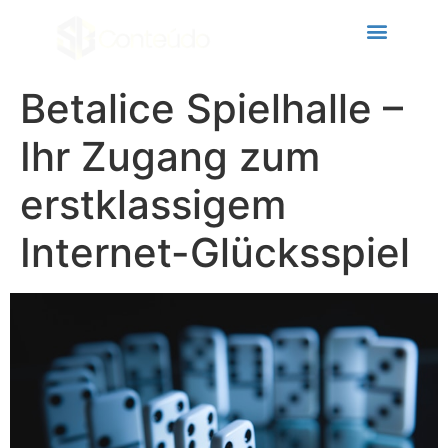
ri
Betalice Spielhalle –
Ihr Zugang zum
erstklassigem
Internet-Glücksspiel