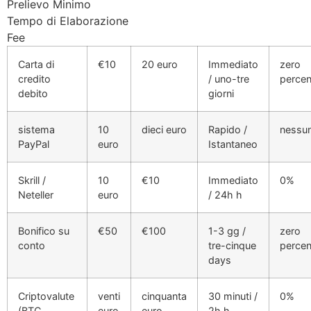
Prelievo Minimo
cklink panel
Tempo di Elaborazione
Fee
cklink panel
Carta di
€10
20 euro
Immediato
zero
cklink panel
credito
/ uno-tre
percen
debito
giorni
cklink panel
cklink panel
sistema
10
dieci euro
Rapido /
nessu
PayPal
euro
Istantaneo
cklink panel
cklink panel
Skrill /
10
€10
Immediato
0%
Neteller
euro
/ 24h h
cklink panel
cklink panel
Bonifico su
€50
€100
1-3 gg /
zero
conto
tre-cinque
percen
cklink satın al
days
cklink Panel
Criptovalute
venti
cinquanta
30 minuti /
0%
cklink Panel
(BTC
euro
euro
2h h