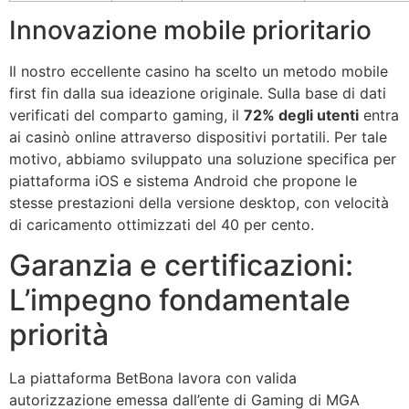
cklink Panel
Innovazione mobile prioritario
cklink Panel
Il nostro eccellente casino ha scelto un metodo mobile
cklink panel
first fin dalla sua ideazione originale. Sulla base di dati
verificati del comparto gaming, il
72% degli utenti
entra
sal Oku
ai casinò online attraverso dispositivi portatili. Per tale
motivo, abbiamo sviluppato una soluzione specifica per
cklink
piattaforma iOS e sistema Android che propone le
cklink panel
stesse prestazioni della versione desktop, con velocità
di caricamento ottimizzati del 40 per cento.
cklink panel
Garanzia e certificazioni:
cklink panel
L’impegno fondamentale
cklink
priorità
cklink
cklink
La piattaforma BetBona lavora con valida
autorizzazione emessa dall’ente di Gaming di MGA
cklink panel