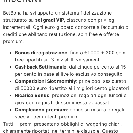
cklink giriş
BetBona ha sviluppato un sistema fidelizzazione
trabet
strutturato su
sei gradi VIP
, ciascuno con privilegi
y per sale
incrementali. Ogni euro giocato concorre all’accumulo di
crediti che abilitano restituzione, spin free e offerte
sacasino
premium.
libet
Bonus di registrazione
: fino a €1.000 + 200 spin
free ripartiti sui 3 iniziali III versamenti
sibom
Cashback Settimanale
: dal cinque percento al 15
cking Forum
per cento in base al livello esclusivo conseguito
Competizioni Slot monthly
: prize pool assicurato
tpark giriş
di 50000 euro ripartito ai i migliori cento giocatori
panca escort
Ricarica Bonus
: promozioni regolari ogni lunedì e
giov con requisiti di scommessa abbassati
rsbahis
Compleanno premium
: bonus su misura e regali
speciali per i utenti premium
liganbet
Tutti i i premi presentano obblighi di wagering chiari,
liganbet
chiaramente riportati nei termini e clausole. Questo