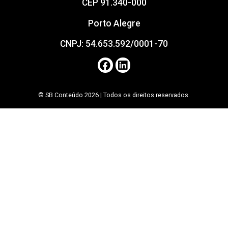
CEP 91.340-000
Porto Alegre
CNPJ: 54.653.592/0001-70
© SB Conteúdo 2026 | Todos os direitos reservados.