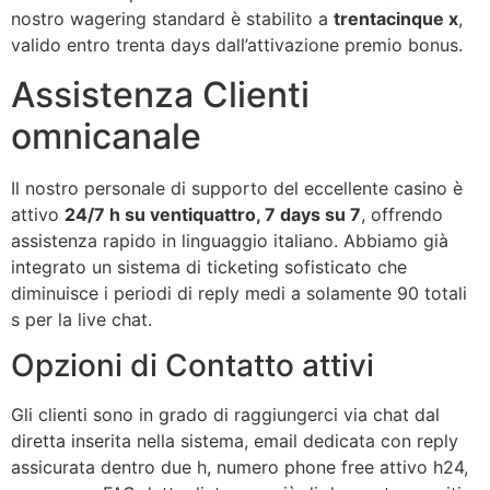
nostro wagering standard è stabilito a
trentacinque x
,
xbet
valido entro trenta days dall’attivazione premio bonus.
jobet
Assistenza Clienti
liganbet
omnicanale
rboslot
Il nostro personale di supporto del eccellente casino è
tpark
attivo
24/7 h su ventiquattro, 7 days su 7
, offrendo
jobet giriş
assistenza rapido in linguaggio italiano. Abbiamo già
integrato un sistema di ticketing sofisticato che
liganbet
diminuisce i periodi di reply medi a solamente 90 totali
s per la live chat.
liganbet giriş
Opzioni di Contatto attivi
andpashabet
liganbet giriş
Gli clienti sono in grado di raggiungerci via chat dal
diretta inserita nella sistema, email dedicata con reply
jobet
assicurata dentro due h, numero phone free attivo h24,
cklink Panel