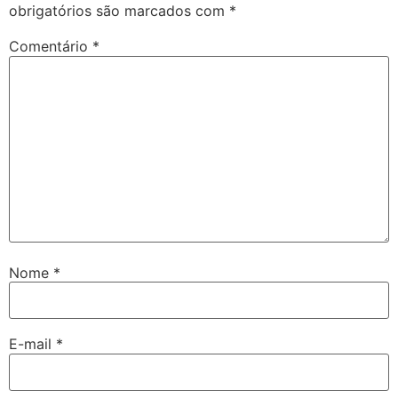
obrigatórios são marcados com
*
Comentário
*
Nome
*
E-mail
*