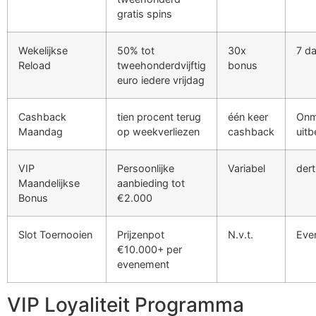
klink giriş
gratis spins
y per sale
Wekelijkse
50% tot
30x
7 d
rabet
Reload
tweehonderdvijftig
bonus
euro iedere vrijdag
ibet
liganbet
Cashback
tien procent terug
één keer
Onmi
Maandag
op weekverliezen
cashback
uitb
cking Forum
VIP
Persoonlijke
Variabel
der
obet giriş
Maandelijkse
aanbieding tot
panca escort
Bonus
€2.000
rsbahis
Slot Toernooien
Prijzenpot
N.v.t.
Eve
€10.000+ per
obet giriş
evenement
liganbet
VIP Loyaliteit Programma
bet