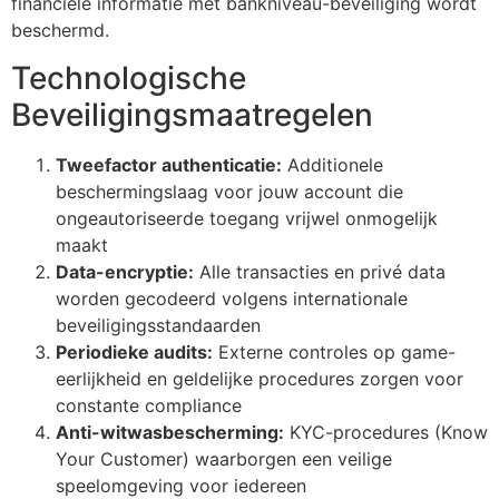
financiële informatie met bankniveau-beveiliging wordt
cklink panel
beschermd.
cklink panel
Technologische
Beveiligingsmaatregelen
cklink panel
cklink panel
Tweefactor authenticatie:
Additionele
beschermingslaag voor jouw account die
cklink panel
ongeautoriseerde toegang vrijwel onmogelijk
cklink panel
maakt
Data-encryptie:
Alle transacties en privé data
cklink panel
worden gecodeerd volgens internationale
beveiligingsstandaarden
cklink panel
Periodieke audits:
Externe controles op game-
cklink panel
eerlijkheid en geldelijke procedures zorgen voor
constante compliance
klink satın al
Anti-witwasbescherming:
KYC-procedures (Know
cklink Panel
Your Customer) waarborgen een veilige
speelomgeving voor iedereen
cklink Panel