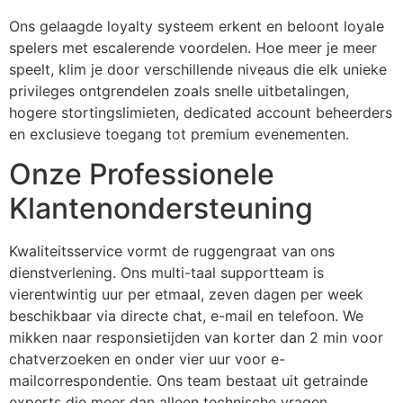
jobet
Ons gelaagde loyalty systeem erkent en beloont loyale
spelers met escalerende voordelen. Hoe meer je meer
rsbahis
speelt, klim je door verschillende niveaus die elk unieke
obet giriş
privileges ontgrendelen zoals snelle uitbetalingen,
hogere stortingslimieten, dedicated account beheerders
jobet
en exclusieve toegang tot premium evenementen.
iganbet giriş
Onze Professionele
liganbet
Klantenondersteuning
iganbet giriş
Kwaliteitsservice vormt de ruggengraat van ons
andpashabet
dienstverlening. Ons multi-taal supportteam is
vierentwintig uur per etmaal, zeven dagen per week
jobet
beschikbaar via directe chat, e-mail en telefoon. We
jobet
mikken naar responsietijden van korter dan 2 min voor
chatverzoeken en onder vier uur voor e-
cklink Panel
mailcorrespondentie. Ons team bestaat uit getrainde
tpas
experts die meer dan alleen technische vragen