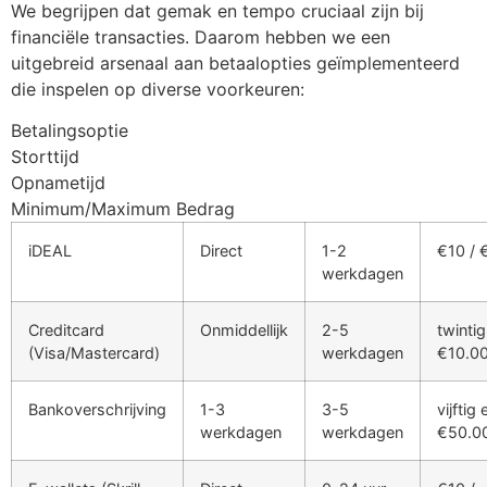
We begrijpen dat gemak en tempo cruciaal zijn bij
financiële transacties. Daarom hebben we een
cklink panel
uitgebreid arsenaal aan betaalopties geïmplementeerd
cklink
die inspelen op diverse voorkeuren:
cklink
Betalingsoptie
Storttijd
y Hacklink
Opnametijd
cklink
Minimum/Maximum Bedrag
cklink
iDEAL
Direct
1-2
€10 / 
werkdagen
klink satın al
Creditcard
Onmiddellijk
2-5
twintig
cklink panel
(Visa/Mastercard)
werkdagen
€10.0
cklink panel
Bankoverschrijving
1-3
3-5
vijftig 
cklink panel
werkdagen
werkdagen
€50.0
cklink panel