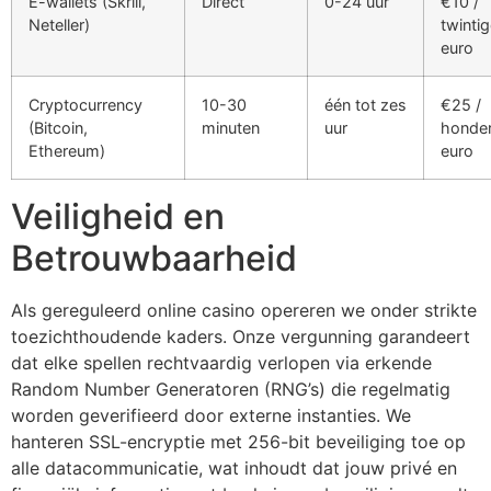
E-wallets (Skrill,
Direct
0-24 uur
€10 /
cklink panel
Neteller)
twinti
euro
cklink panel
cklink panel
Cryptocurrency
10-30
één tot zes
€25 /
(Bitcoin,
minuten
uur
honde
cklink panel
Ethereum)
euro
cklink panel
Veiligheid en
cklink panel
Betrouwbaarheid
cklink panel
cklink panel
Als gereguleerd online casino opereren we onder strikte
toezichthoudende kaders. Onze vergunning garandeert
cklink panel
dat elke spellen rechtvaardig verlopen via erkende
Random Number Generatoren (RNG’s) die regelmatig
cklink panel
worden geverifieerd door externe instanties. We
cklink
hanteren SSL-encryptie met 256-bit beveiliging toe op
alle datacommunicatie, wat inhoudt dat jouw privé en
cklink panel