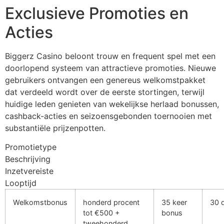
Exclusieve Promoties en
cklink Panel
Acties
cklink Panel
Biggerz Casino beloont trouw en frequent spel met een
cklink Panel
doorlopend systeem van attractieve promoties. Nieuwe
cklink Panel
gebruikers ontvangen een genereus welkomstpakket
dat verdeeld wordt over de eerste stortingen, terwijl
cklink Panel
huidige leden genieten van wekelijkse herlaad bonussen,
cklink Panel
cashback-acties en seizoensgebonden toernooien met
substantiële prijzenpotten.
cklink Panel
Promotietype
cklink Panel
Beschrijving
Inzetvereiste
cklink panel
Looptijd
cklink panel
Welkomstbonus
honderd procent
35 keer
30 
cklink panel
tot €500 +
bonus
tweehonderd