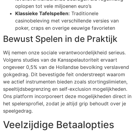
oplopen tot vele miljoenen euro’s
cklink Panel
Klassieke Tafelspellen:
Traditionele
cklink Panel
casinobeleving met verschillende versies van
poker, craps en overige eeuwige favorieten
cklink panel
Bewust Spelen in de Praktijk
sal Oku
Wij nemen onze sociale verantwoordelijkheid serieus.
cklink
Volgens studies van de Kansspelautoriteit ervaart
cklink panel
ongeveer 0,5% van de Hollandse bevolking verslavend
gokgedrag. Dit bevestigde feit onderstreept waarom
cklink panel
we actief instrumenten bieden zoals stortingslimieten,
cklink panel
speeltijdsbegrenzing en self-exclusion mogelijkheden.
Ons platform incorporeert deze mogelijkheden direct in
cklink
het spelersprofiel, zodat je altijd grip behoudt over je
speelgedrag.
cklink
Veelzijdige Betaalopties
cklink
cklink panel