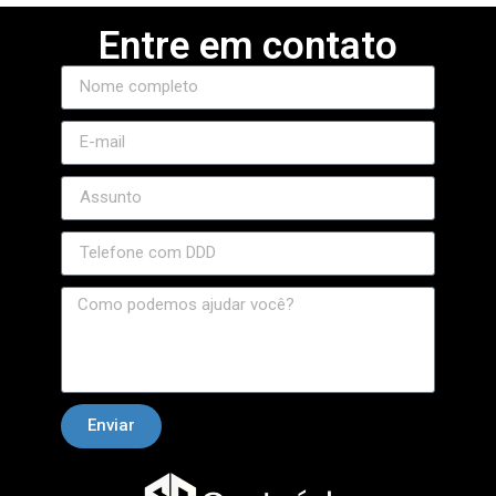
Entre em contato
Enviar