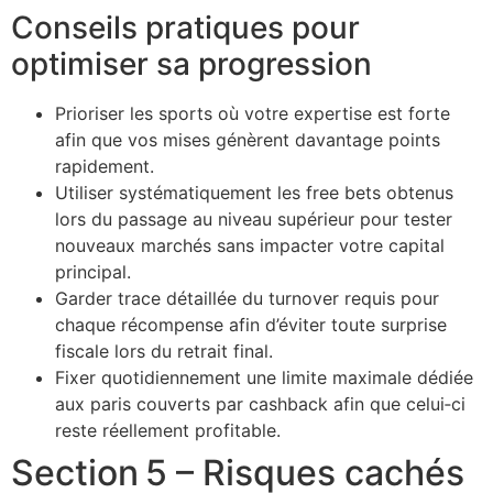
Conseils pratiques pour
optimiser sa progression
Prioriser les sports où votre expertise est forte
afin que vos mises génèrent davantage points
rapidement.
Utiliser systématiquement les free bets obtenus
lors du passage au niveau supérieur pour tester
nouveaux marchés sans impacter votre capital
principal.
Garder trace détaillée du turnover requis pour
chaque récompense afin d’éviter toute surprise
fiscale lors du retrait final.
Fixer quotidiennement une limite maximale dédiée
aux paris couverts par cashback afin que celui‑ci
reste réellement profitable.
Section 5 – Risques cachés