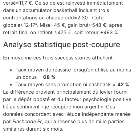
versé=11,7 €. Ce solde est réinvesti immédiatement
dans un accumulator basketball incluant trois
iriş
confrontations où chaque odd=2·30 . Cote
üncel giriş
globale≈12·17*. Mise=45 €, gain brut≈548 €, après
retrait final on retient ≈475 €, soit retour +493 %.
Analyse statistique post‑coupure
En moyenne ces trois success stories affichent :
Taux moyen de réussite lorsqu’on utilise au moins
un bonus =
68 %
Taux moyen sans promotion ni cashback =
42 %
La différence provient principalement du levier fourni
par le dépôt boosté et du facteur psychologie positive
lié au sentiment « je récupère mon argent ». Ces
données concordent avec l’étude indépendante menée
par
Flashcode.Fr
, qui a recensé plus de mille parties
similaires durant six mois.