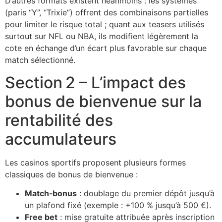
D’autres formats existent néanmoins : les systèmes
(paris “Y”, “Trixie”) offrent des combinaisons partielles
k panel
pour limiter le risque total ; quant aux teasers utilisés
surtout sur NFL ou NBA, ils modifient légèrement la
k
cote en échange d’un écart plus favorable sur chaque
k
match sélectionné.
klink
Section 2 – L’impact des
k
bonus de bienvenue sur la
k
rentabilité des
 satın al
accumulateurs
k panel
Les casinos sportifs proposent plusieurs formes
k panel
classiques de bonus de bienvenue :
k panel
Match‑bonus
: doublage du premier dépôt jusqu’à
un plafond fixé (exemple : +100 % jusqu’à 500 €).
k panel
Free bet
: mise gratuite attribuée après inscription