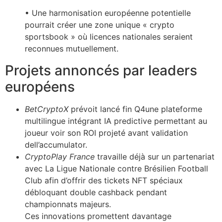
• Une harmonisation européenne potentielle
pourrait créer une zone unique « crypto
sportsbook » où licences nationales seraient
reconnues mutuellement.
Projets annoncés par leaders
européens
BetCryptoX
prévoit lancé fin Q4une plateforme
multilingue intégrant IA predictive permettant au
joueur voir son ROI projeté avant validation
dell’accumulator.
CryptoPlay France
travaille déjà sur un partenariat
avec La Ligue Nationale contre Brésilien Football
Club afin d’offrir des tickets NFT spéciaux
débloquant double cashback pendant
championnats majeurs.
Ces innovations promettent davantage