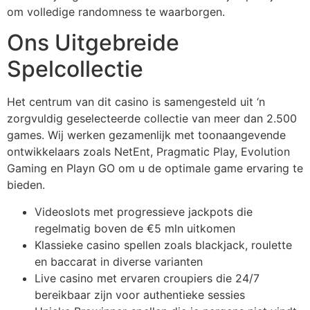
Hacklink panel
om volledige randomness te waarborgen.
Hacklink panel
Ons Uitgebreide
Hacklink panel
Spelcollectie
Hacklink panel
Het centrum van dit casino is samengesteld uit ‘n
Hacklink panel
zorgvuldig geselecteerde collectie van meer dan 2.500
games. Wij werken gezamenlijk met toonaangevende
Hacklink panel
ontwikkelaars zoals NetEnt, Pragmatic Play, Evolution
lluminati
Gaming en Playn GO om u de optimale game ervaring te
bieden.
Hacklink
Videoslots met progressieve jackpots die
Hacklink Panel
regelmatig boven de €5 mln uitkomen
Klassieke casino spellen zoals blackjack, roulette
Hacklink
en baccarat in diverse varianten
Hacklink Panel
Live casino met ervaren croupiers die 24/7
bereikbaar zijn voor authentieke sessies
Masal oku