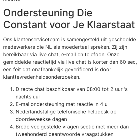
Hacklink panel
Ondersteuning Die
Hacklink panel
Constant voor Je Klaarstaat
Hacklink panel
Ons klantenserviceteam is samengesteld uit geschoolde
Hacklink panel
medewerkers die NL als moedertaal spreken. Zij zijn
bereikbaar via live chat, e-mail en telefoon. Onze
Hacklink panel
gemiddelde reactietijd via live chat is korter dan 60 sec,
Hacklink panel
een feit dat onafhankelijk geverifieerd is door
klanttevredenheidsonderzoeken.
Hacklink panel
Directe chat beschikbaar van 08:00 tot 2 uur ‘s
Hacklink panel
nachts uur
Hacklink panel
E-mailondersteuning met reactie in 4 u
Nederlandstalige telefonische helpdesk op
Hacklink satın al
doordeweekse dagen
Brede veelgestelde vragen sectie met meer dan
Hacklink Panel
tweehonderd beantwoorde vraagstukken
Hacklink Panel