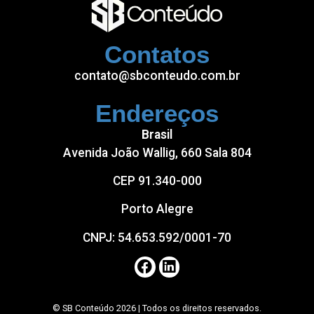
grandpashabet
Contatos
betpark
contato@sbconteudo.com.br
acerbet
marsbahis
Endereços
anadolucasino
Brasil
Avenida João Wallig, 660 Sala 804
CEP 91.340-000
Porto Alegre
CNPJ: 54.653.592/0001-70
© SB Conteúdo 2026 | Todos os direitos reservados.