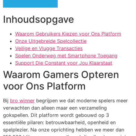
Hacklink panel
Inhoudsopgave
Hacklink panel
Hacklink panel
Waarom Gebruikers Kiezen voor Ons Platform
Onze Uitgebreide Spelcollectie
Hacklink panel
Veilige en Vlugge Transacties
Hacklink panel
Spelen Onderweg met Smartphone Toegang
Support Die Constant voor Jou Klaarstaat
Hacklink panel
Waarom Gamers Opteren
Hacklink panel
voor Ons Platform
Hacklink panel
Bij
bro winner
begrijpen we dat moderne spelers meer
Hacklink satın al
verwachten dan alleen maar een verzameling
Hacklink satın al
gokspellen. Dit platform wordt gebouwd op 3
essentiële pilaren: betrouwbaarheid, openheid en
Hacklink panel
spelplezier. Na onze oprichting hebben we meer dan
Hacklink panel