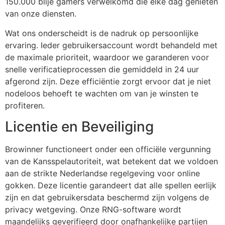
150.000 blije gamers verwelkomd die elke dag genieten
van onze diensten.
Hacklink panel
Wat ons onderscheidt is de nadruk op persoonlijke
Hacklink panel
ervaring. Ieder gebruikersaccount wordt behandeld met
de maximale prioriteit, waardoor we garanderen voor
Hacklink panel
snelle verificatieprocessen die gemiddeld in 24 uur
Hacklink panel
afgerond zijn. Deze efficiëntie zorgt ervoor dat je niet
nodeloos behoeft te wachten om van je winsten te
Hacklink panel
profiteren.
Hacklink panel
Licentie en Beveiliging
Hacklink panel
Browinner functioneert onder een officiële vergunning
Hacklink panel
van de Kansspelautoriteit, wat betekent dat we voldoen
Hacklink panel
aan de strikte Nederlandse regelgeving voor online
gokken. Deze licentie garandeert dat alle spellen eerlijk
Hacklink panel
zijn en dat gebruikersdata beschermd zijn volgens de
privacy wetgeving. Onze RNG-software wordt
Hacklink panel
maandelijks geverifieerd door onafhankelijke partijen