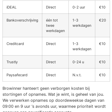
iDEAL
Direct
0-2 uur
€10
Hacklink panel
Hacklink
Bankoverschrijving
één tot
1-3
€20
twee
werkdagen
Hacklink
werkdagen
Buy Hacklink
Creditcard
Direct
1-3
€10
Hacklink
werkdagen
Hacklink
Trustly
Direct
0-24 u
€10
Hacklink satın al
Paysafecard
Direct
N.v.t.
€10
Hacklink panel
Hacklink panel
Browinner hanteert geen verborgen kosten bij
stortingen of opnames. Wat je wint, is geheel van jou.
Hacklink panel
We verwerken opnames op doordeweekse dagen van
Hacklink panel
09:00 en 9 uur ‘s avonds uur, waarmee prioriteit wordt