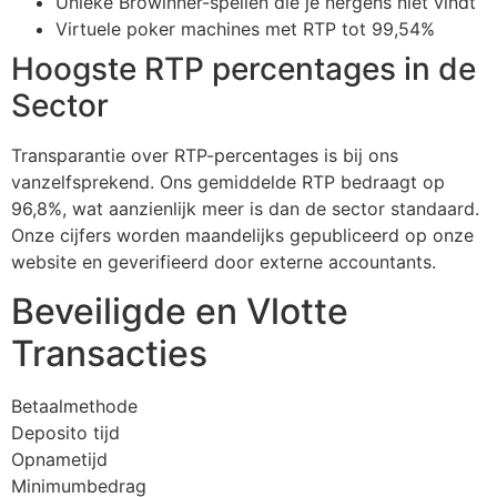
Unieke Browinner-spellen die je nergens niet vindt
Hacklink Panel
Virtuele poker machines met RTP tot 99,54%
Hoogste RTP percentages in de
Hacklink Panel
Sector
Hacklink panel
Masal Oku
Transparantie over RTP-percentages is bij ons
vanzelfsprekend. Ons gemiddelde RTP bedraagt op
Hacklink
96,8%, wat aanzienlijk meer is dan de sector standaard.
Onze cijfers worden maandelijks gepubliceerd op onze
Hacklink panel
website en geverifieerd door externe accountants.
Hacklink panel
Beveiligde en Vlotte
Hacklink panel
Transacties
Hacklink
Betaalmethode
Hacklink
Deposito tijd
Hacklink
Opnametijd
Minimumbedrag
Hacklink panel