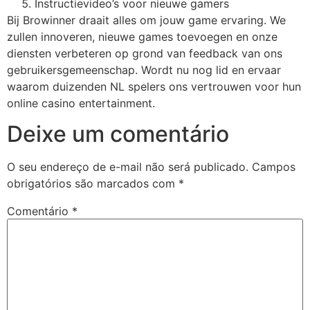
Instructievideo’s voor nieuwe gamers
Bij Browinner draait alles om jouw game ervaring. We
Hacklink Panel
zullen innoveren, nieuwe games toevoegen en onze
Hacklink Panel
diensten verbeteren op grond van feedback van ons
gebruikersgemeenschap. Wordt nu nog lid en ervaar
Hacklink Panel
waarom duizenden NL spelers ons vertrouwen voor hun
online casino entertainment.
Hacklink Panel
Deixe um comentário
Hacklink Panel
Hacklink Panel
O seu endereço de e-mail não será publicado.
Campos
obrigatórios são marcados com
*
Hacklink Panel
Comentário
*
Hacklink Panel
Hacklink panel
Hacklink panel
Hacklink panel