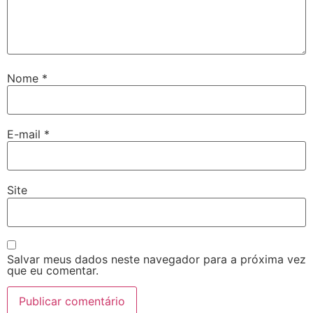
Hacklink giriş
pay per sale
betebet
Nome
*
pulibet
holiganbet
E-mail
*
Hacking Forum
ojobet giriş
Site
sapanca escort
marsbahis
jojobet
Salvar meus dados neste navegador para a próxima vez
que eu comentar.
holiganbet
fixbet