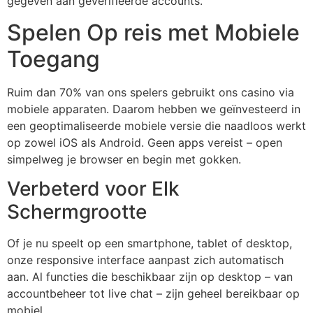
gegeven aan geverifieerde accounts.
Hacklink panel
Spelen Op reis met Mobiele
Hacklink panel
Toegang
Hacklink panel
Hacklink panel
Ruim dan 70% van ons spelers gebruikt ons casino via
mobiele apparaten. Daarom hebben we geïnvesteerd in
Hacklink panel
een geoptimaliseerde mobiele versie die naadloos werkt
Hacklink panel
op zowel iOS als Android. Geen apps vereist – open
simpelweg je browser en begin met gokken.
Hacklink panel
Verbeterd voor Elk
Hacklink panel
Schermgrootte
Hacklink panel
Of je nu speelt op een smartphone, tablet of desktop,
Hacklink panel
onze responsive interface aanpast zich automatisch
Hacklink
aan. Al functies die beschikbaar zijn op desktop – van
accountbeheer tot live chat – zijn geheel bereikbaar op
Hacklink panel
mobiel.