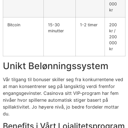
Hacklink panel
000
kr
Hacklink panel
Hacklink panel
Bitcoin
15-30
1-2 timer
200
minutter
kr /
Hacklink panel
200
000
Hacklink panel
kr
Hacklink panel
Unikt Belønningssystem
Hacklink panel
Vår tilgang til bonuser skiller seg fra konkurrentene ved
Hacklink panel
at man konsentrerer seg på langsiktig verdi fremfor
Hacklink panel
engangsgevinster. Casinova sitt VIP-program har fem
nivåer hvor spillerne automatisk stiger basert på
Hacklink panel
spillaktivitet. Jo høyere nivå, jo bedre fordeler mottar
Hacklink
du.
Hacklink panel
Benefits i Vårt Lojalitetsprogram