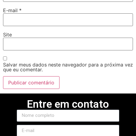
jojobet
E-mail
*
holiganbet
turboslot
Site
betpark
jojobet giriş
Salvar meus dados neste navegador para a próxima vez
holiganbet
que eu comentar.
holiganbet giriş
grandpashabet
holiganbet giriş
Entre em contato
jojobet
Hacklink Panel