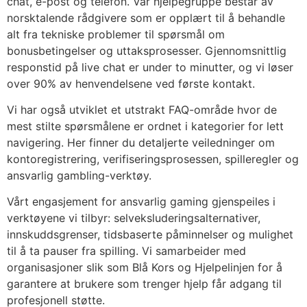
chat, e-post og telefon. Vår hjelpegruppe består av
norsktalende rådgivere som er opplært til å behandle
Hacklink Panel
alt fra tekniske problemer til spørsmål om
bonusbetingelser og uttaksprosesser. Gjennomsnittlig
Hacklink Panel
responstid på live chat er under to minutter, og vi løser
Hacklink Panel
over 90% av henvendelsene ved første kontakt.
Hacklink Panel
Vi har også utviklet et utstrakt FAQ-område hvor de
mest stilte spørsmålene er ordnet i kategorier for lett
Hacklink Panel
navigering. Her finner du detaljerte veiledninger om
Hacklink Panel
kontoregistrering, verifiseringsprosessen, spilleregler og
ansvarlig gambling-verktøy.
Hacklink Panel
Vårt engasjement for ansvarlig gaming gjenspeiles i
Hacklink Panel
verktøyene vi tilbyr: selveksluderingsalternativer,
innskuddsgrenser, tidsbaserte påminnelser og mulighet
Hacklink panel
til å ta pauser fra spilling. Vi samarbeider med
Hacklink panel
organisasjoner slik som Blå Kors og Hjelpelinjen for å
garantere at brukere som trenger hjelp får adgang til
Hacklink panel
profesjonell støtte.