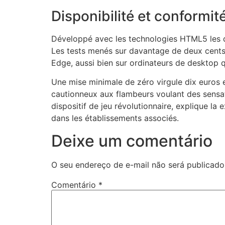
cklink panel
Disponibilité et conformit
cklink panel
Développé avec les technologies HTML5 les d
cklink panel
Les tests menés sur davantage de deux cents 
Edge, aussi bien sur ordinateurs de desktop q
cklink panel
Une mise minimale de zéro virgule dix euros et
cklink panel
cautionneux aux flambeurs voulant des sensati
cklink panel
dispositif de jeu révolutionnaire, explique l
dans les établissements associés.
cklink panel
Deixe um comentário
cklink panel
cklink panel
O seu endereço de e-mail não será publicado
cklink panel
Comentário
*
cklink
cklink panel