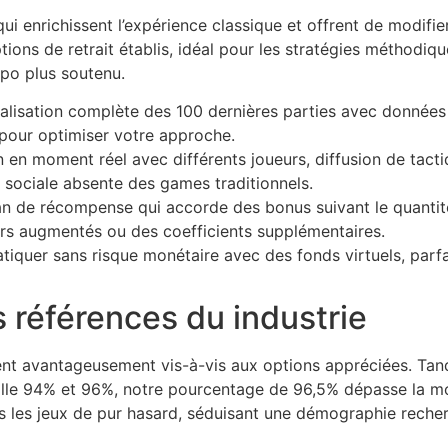
 enrichissent l’expérience classique et offrent de modifie
ons de retrait établis, idéal pour les stratégies méthodiq
po plus soutenu.
alisation complète des 100 dernières parties avec données 
 pour optimiser votre approche.
on en moment réel avec différents joueurs, diffusion de tac
 sociale absente des games traditionnels.
an de récompense qui accorde des bonus suivant le quantité
rs augmentés ou des coefficients supplémentaires.
ratiquer sans risque monétaire avec des fonds virtuels, parfa
es références du industrie
nt avantageusement vis-à-vis aux options appréciées. Tandi
alle 94% et 96%, notre pourcentage de 96,5% dépasse la moy
s les jeux de pur hasard, séduisant une démographie reche