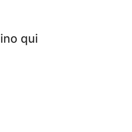
as
Parceiros
Fale conoso
ino qui