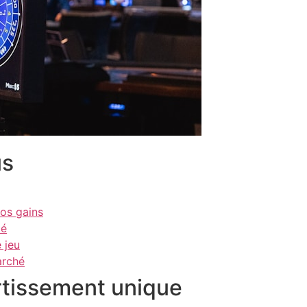
us
os gains
té
 jeu
arché
rtissement unique