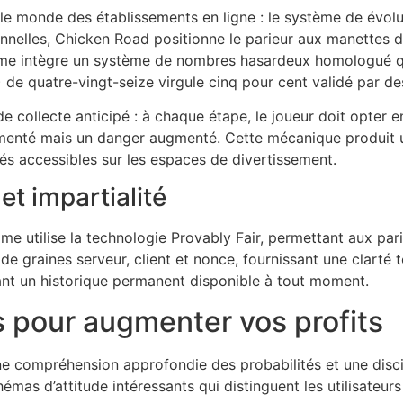
le monde des établissements en ligne : le système de évolut
nelles, Chicken Road positionne le parieur aux manettes 
tème intègre un système de nombres hasardeux homologué qui
 de quatre-vingt-seize virgule cinq pour cent validé par de
e collecte anticipé : à chaque étape, le joueur doit opter e
ugmenté mais un danger augmenté. Cette mécanique produit u
tés accessibles sur les espaces de divertissement.
et impartialité
e utilise la technologie Provably Fair, permettant aux parie
e graines serveur, client et nonce, fournissant une clarté 
ant un historique permanent disponible à tout moment.
s pour augmenter vos profits
ne compréhension approfondie des probabilités et une discipl
émas d’attitude intéressants qui distinguent les utilisateurs