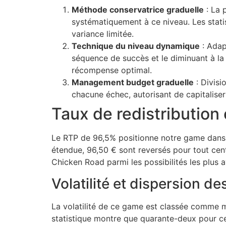
cklink panel
Méthode conservatrice graduelle
: La 
systématiquement à ce niveau. Les stati
cklink panel
variance limitée.
cklink panel
Technique du niveau dynamique
: Adap
séquence de succès et le diminuant à la
cklink panel
récompense optimal.
Management budget graduelle
: Divisi
cklink panel
chacune échec, autorisant de capitaliser 
cklink panel
Taux de redistribution e
luminati
Le RTP de 96,5% positionne notre game dans 
cklink
étendue, 96,50 € sont reversés pour tout cen
cklink Panel
Chicken Road parmi les possibilités les plus 
Volatilité et dispersion d
cklink
cklink Panel
La volatilité de ce game est classée comme m
statistique montre que quarante-deux pour cen
asal oku