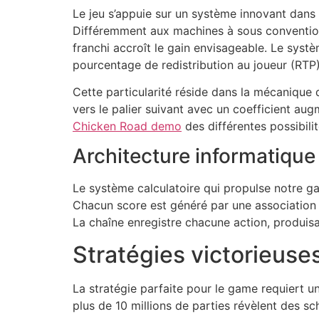
Le jeu s’appuie sur un système innovant dans 
cklink panel
Différemment aux machines à sous convention
franchi accroît le gain envisageable. Le sys
cklink panel
pourcentage de redistribution au joueur (RTP)
cklink panel
Cette particularité réside dans la mécanique d
cklink panel
vers le palier suivant avec un coefficient a
Chicken Road demo
des différentes possibili
cklink panel
Architecture informatique 
cklink panel
Le système calculatoire qui propulse notre gam
cklink panel
Chacun score est généré par une association d
cklink panel
La chaîne enregistre chacune action, produis
cklink panel
Stratégies victorieuse
cklink panel
La stratégie parfaite pour le game requiert u
cklink panel
plus de 10 millions de parties révèlent des sch