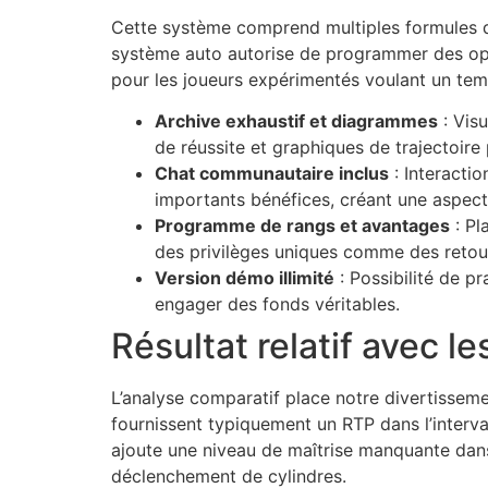
Cette système comprend multiples formules qui
cklink panel
système auto autorise de programmer des opti
pour les joueurs expérimentés voulant un tem
cklink
Archive exhaustif et diagrammes
: Visu
cklink
de réussite et graphiques de trajectoire
y Hacklink
Chat communautaire inclus
: Interacti
importants bénéfices, créant une aspect
cklink
Programme de rangs et avantages
: Pl
cklink
des privilèges uniques comme des retou
Version démo illimité
: Possibilité de p
cklink satın al
engager des fonds véritables.
cklink panel
Résultat relatif avec l
cklink panel
L’analyse comparatif place notre divertisseme
cklink panel
fournissent typiquement un RTP dans l’interv
ajoute une niveau de maîtrise manquante dan
cklink panel
déclenchement de cylindres.