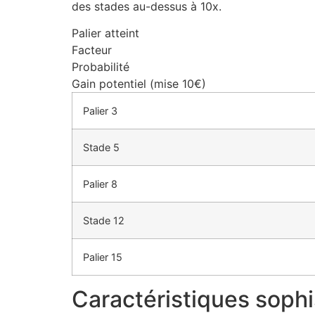
des stades au-dessus à 10x.
cklink Panel
Palier atteint
cklink Panel
Facteur
Probabilité
cklink panel
Gain potentiel (mise 10€)
asal Oku
Palier 3
cklink
Stade 5
cklink panel
cklink panel
Palier 8
cklink panel
Stade 12
cklink
Palier 15
cklink
cklink
Caractéristiques sophi
cklink panel