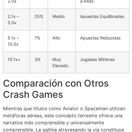
2.0x
a Altas
acklink panel
acklink panel
2.1x –
25%
Medio
Apuestas Equilibradas
5.0x
acklink panel
acklink panel
5.1x –
7%
Alto
Apuestas Reducidas
10.0x
acklink panel
10.1x+
3%
Muy
Jugadas Mínimas
acklink panel
Elevado
acklink panel
Comparación con Otros
acklink panel
Crash Games
acklink panel
acklink panel
Mientras que títulos como Aviator o Spaceman utilizan
metáforas aéreas, este concepto terrestre ofrece una
acklink panel
narrativa más comprensible y universalmente
acklink panel
comprensible. La gallina atravesando la vía constituye