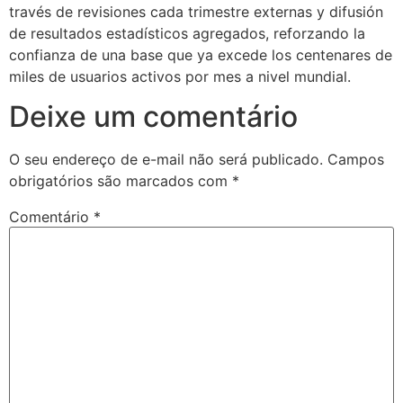
través de revisiones cada trimestre externas y difusión
arsbahis
de resultados estadísticos agregados, reforzando la
confianza de una base que ya excede los centenares de
oliganbet
miles de usuarios activos por mes a nivel mundial.
oliganbet
Deixe um comentário
ixbet
ojobet
O seu endereço de e-mail não será publicado.
Campos
obrigatórios são marcados com
*
oliganbet
Comentário
*
urboslot
etpark
ojobet giriş
oliganbet
oliganbet giriş
randpashabet