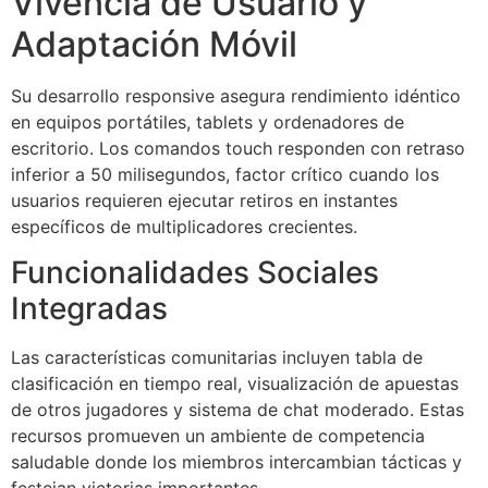
Vivencia de Usuario y
Adaptación Móvil
acklink satın al
acklink Panel
Su desarrollo responsive asegura rendimiento idéntico
en equipos portátiles, tablets y ordenadores de
acklink Panel
escritorio. Los comandos touch responden con retraso
acklink Panel
inferior a 50 milisegundos, factor crítico cuando los
usuarios requieren ejecutar retiros en instantes
acklink Panel
específicos de multiplicadores crecientes.
acklink Panel
Funcionalidades Sociales
acklink Panel
Integradas
acklink Panel
Las características comunitarias incluyen tabla de
acklink Panel
clasificación en tiempo real, visualización de apuestas
de otros jugadores y sistema de chat moderado. Estas
acklink Panel
recursos promueven un ambiente de competencia
acklink Panel
saludable donde los miembros intercambian tácticas y