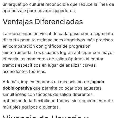
un arquetipo cultural reconocible que reduce la línea de
acklink panel
aprendizaje para novatos jugadores.
acklink
Ventajas Diferenciadas
acklink panel
La representación visual de cada paso como segmento
acklink panel
discreto permite estimaciones cognitivos más precisos
en comparación con gráficos de progresión
acklink panel
ininterrumpida. Los usuarios logran anticipar con mayor
acklink panel
eficacia los momentos de salida óptimos al contar
tramos específicos en lugar de analizar curvas
acklink panel
ascendentes teóricas.
acklink panel
Además, implementamos un mecanismo de
jugada
acklink panel
doble optativa
que permite colocar dos apuestas
simultáneas con tácticas de salida diferentes,
acklink panel
optimizando la flexibilidad táctica sin requerimiento de
múltiples equipos o cuentas.
acklink panel
acklink panel