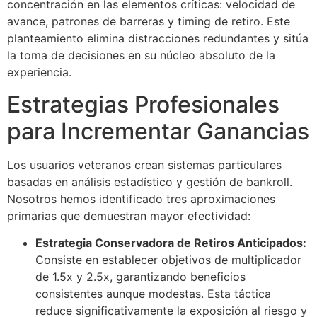
concentración en las elementos críticas: velocidad de
acklink panel
avance, patrones de barreras y timing de retiro. Este
acklink panel
planteamiento elimina distracciones redundantes y sitúa
la toma de decisiones en su núcleo absoluto de la
acklink panel
experiencia.
acklink panel
Estrategias Profesionales
acklink panel
para Incrementar Ganancias
acklink panel
Los usuarios veteranos crean sistemas particulares
acklink panel
basadas en análisis estadístico y gestión de bankroll.
acklink panel
Nosotros hemos identificado tres aproximaciones
primarias que demuestran mayor efectividad:
lluminati
Estrategia Conservadora de Retiros Anticipados:
acklink
Consiste en establecer objetivos de multiplicador
de 1.5x y 2.5x, garantizando beneficios
acklink Panel
consistentes aunque modestas. Esta táctica
acklink
reduce significativamente la exposición al riesgo y