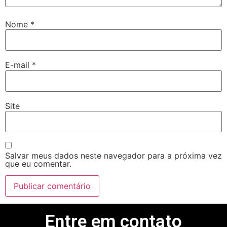
asinolevant
Nome
*
ojobet
E-mail
*
Site
Salvar meus dados neste navegador para a próxima vez
que eu comentar.
Entre em contato