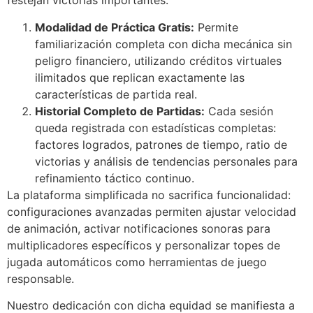
festejan victorias importantes.
acklink panel
Modalidad de Práctica Gratis:
Permite
acklink panel
familiarización completa con dicha mecánica sin
peligro financiero, utilizando créditos virtuales
acklink panel
ilimitados que replican exactamente las
acklink giriş
características de partida real.
Historial Completo de Partidas:
Cada sesión
ltrabet
queda registrada con estadísticas completas:
ay per sale
factores logrados, patrones de tiempo, ratio de
victorias y análisis de tendencias personales para
asacasino
refinamiento táctico continuo.
La plataforma simplificada no sacrifica funcionalidad:
ulibet
configuraciones avanzadas permiten ajustar velocidad
asibom
de animación, activar notificaciones sonoras para
multiplicadores específicos y personalizar topes de
acking Forum
jugada automáticos como herramientas de juego
etpark giriş
responsable.
apanca escort
Nuestro dedicación con dicha equidad se manifiesta a