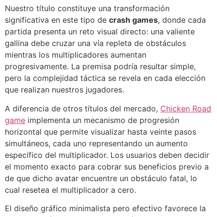
Nuestro título constituye una transformación
acklink panel
significativa en este tipo de
crash games
, donde cada
partida presenta un reto visual directo: una valiente
acklink panel
gallina debe cruzar una vía repleta de obstáculos
mientras los multiplicadores aumentan
acklink panel
progresivamente. La premisa podría resultar simple,
acklink panel
pero la complejidad táctica se revela en cada elección
que realizan nuestros jugadores.
acklink panel
A diferencia de otros títulos del mercado,
Chicken Road
acklink panel
game
implementa un mecanismo de progresión
acklink panel
horizontal que permite visualizar hasta veinte pasos
simultáneos, cada uno representando un aumento
acklink panel
específico del multiplicador. Los usuarios deben decidir
el momento exacto para cobrar sus beneficios previo a
acklink panel
de que dicho avatar encuentre un obstáculo fatal, lo
acklink panel
cual resetea el multiplicador a cero.
acklink panel
El diseño gráfico minimalista pero efectivo favorece la