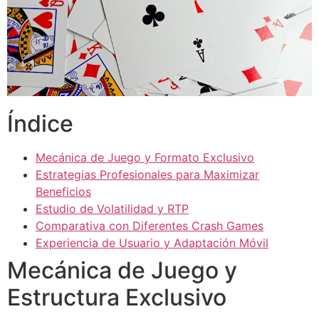
acklink panel
acklink panel
acklink panel
acklink panel
Índice
acklink panel
acklink panel
Mecánica de Juego y Formato Exclusivo
Estrategias Profesionales para Maximizar
acklink panel
Beneficios
Estudio de Volatilidad y RTP
acklink panel
Comparativa con Diferentes Crash Games
acklink panel
Experiencia de Usuario y Adaptación Móvil
acklink panel
Mecánica de Juego y
Estructura Exclusivo
acklink satın al
acklink satın al