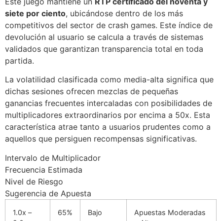
Este juego mantiene un
RTP certificado del noventa y
siete por ciento
, ubicándose dentro de los más
acklink
competitivos del sector de crash games. Este índice de
devolución al usuario se calcula a través de sistemas
acklink
validados que garantizan transparencia total en toda
acklink panel
partida.
acklink panel
La volatilidad clasificada como media-alta significa que
dichas sesiones ofrecen mezclas de pequeñas
acklink
ganancias frecuentes intercaladas con posibilidades de
acklink
multiplicadores extraordinarios por encima a 50x. Esta
característica atrae tanto a usuarios prudentes como a
uy Hacklink
aquellos que persiguen recompensas significativas.
acklink
Intervalo de Multiplicador
Frecuencia Estimada
acklink
Nivel de Riesgo
acklink satın al
Sugerencia de Apuesta
acklink panel
1.0x –
65%
Bajo
Apuestas Moderadas