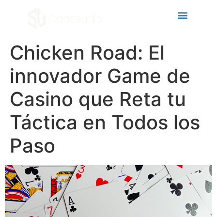
acklink panel
acklink panel
acklink paketleri
Chicken Road: El
acklink
innovador Game de
acklink
Casino que Reta tu
acklink
Táctica en Todos los
acklink
acklink
Paso
acklink panel
acklink panel
acklink panel
acklink panel