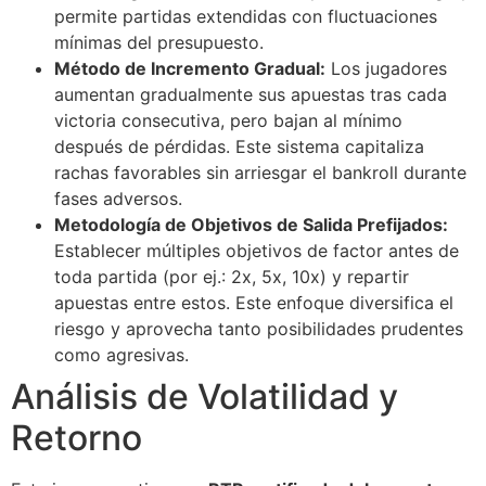
permite partidas extendidas con fluctuaciones
acklink Panel
mínimas del presupuesto.
acklink
Método de Incremento Gradual:
Los jugadores
aumentan gradualmente sus apuestas tras cada
asal oku
victoria consecutiva, pero bajan al mínimo
después de pérdidas. Este sistema capitaliza
acklink Panel
rachas favorables sin arriesgar el bankroll durante
acklink Panel
fases adversos.
Metodología de Objetivos de Salida Prefijados:
acklink panel
Establecer múltiples objetivos de factor antes de
asal Oku
toda partida (por ej.: 2x, 5x, 10x) y repartir
apuestas entre estos. Este enfoque diversifica el
acklink
riesgo y aprovecha tanto posibilidades prudentes
como agresivas.
acklink panel
Análisis de Volatilidad y
acklink panel
Retorno
acklink panel
acklink