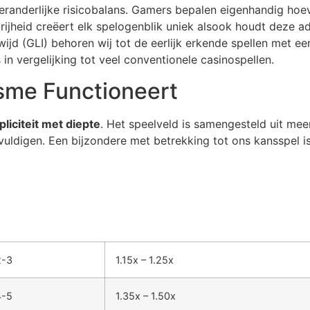
veranderlijke risicobalans. Gamers bepalen eigenhandig hoe
vrijheid creëert elk spelogenblik uniek alsook houdt deze a
jd (GLI) behoren wij tot de eerlijk erkende spellen met e
in vergelijking tot veel conventionele casinospellen.
me Functioneert
pliciteit met diepte
. Het speelveld is samengesteld uit mee
uldigen. Een bijzondere met betrekking tot ons kansspel is
2-3
1.15x – 1.25x
4-5
1.35x – 1.50x