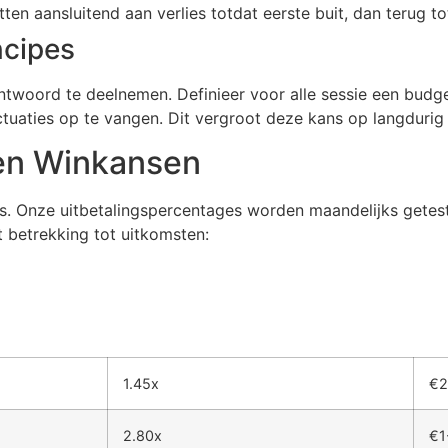
en aansluitend aan verlies totdat eerste buit, dan terug to
ncipes
twoord te deelnemen. Definieer voor alle sessie een budget 
ctuaties op te vangen. Dit vergroot deze kans op langdurig 
 en Winkansen
ats. Onze uitbetalingspercentages worden maandelijks getes
 betrekking tot uitkomsten:
1.45x
€2
2.80x
€1