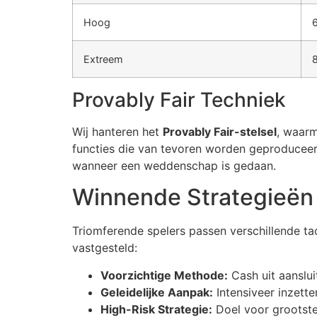
cklink Panel
Hoog
cklink Panel
Extreem
cklink panel
Provably Fair Techniek
sal Oku
cklink
Wij hanteren het
Provably Fair-stelsel
, waarm
functies die van tevoren worden geproduceer
cklink panel
wanneer een weddenschap is gedaan.
cklink panel
Winnende Strategieën 
cklink panel
Triomferende spelers passen verschillende ta
cklink
vastgesteld:
cklink
Voorzichtige Methode:
Cash uit aanslu
cklink
Geleidelijke Aanpak:
Intensiveer inzette
High-Risk Strategie:
Doel voor grootste 
cklink panel