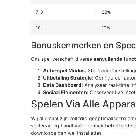
cklink panel
7-9
28%
cklink panel
cklink panel
10+
12%
cklink panel
Bonuskenmerken en Spec
cklink panel
Ons spel verschaft diverse
aanvullende funct
cklink panel
Auto-spel Modus:
Stel vooraf instellin
cklink panel
Uitbetaling Strategie:
Configureer autom
Data Dashboard:
Analyseer real-time in
cklink panel
Sociaal Elementen:
Observeer live inzet
cklink panel
Spelen Via Alle Appar
cklink panel
Wij allemaal zijn volledig geoptimaliseerd om
cklink
spelervaring handhaaft identiek betreffende 
cklink panel
downloads dan wel installaties.