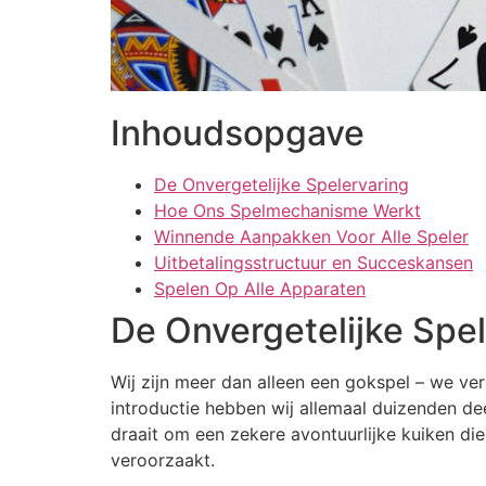
cklink panel
cklink panel
Inhoudsopgave
cklink panel
cklink panel
De Onvergetelijke Spelervaring
cklink panel
Hoe Ons Spelmechanisme Werkt
Winnende Aanpakken Voor Alle Speler
cklink panel
Uitbetalingsstructuur en Succeskansen
Spelen Op Alle Apparaten
cklink panel
De Onvergetelijke Spe
cklink panel
cklink panel
Wij zijn meer dan alleen een gokspel – we v
introductie hebben wij allemaal duizenden d
cklink panel
draait om een zekere avontuurlijke kuiken die
cklink panel
veroorzaakt.