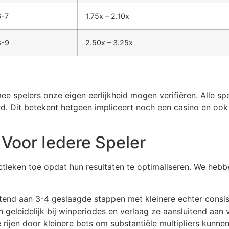
6-7
1.75x – 2.10x
8-9
2.50x – 3.25x
ee spelers onze eigen eerlijkheid mogen verifiëren. Alle s
d. Dit betekent hetgeen impliceert noch een casino en ook
Voor Iedere Speler
ctieken toe opdat hun resultaten te optimaliseren. We heb
itend aan 3-4 geslaagde stappen met kleinere echter consi
n geleidelijk bij winperiodes en verlaag ze aansluitend aan 
rijen door kleinere bets om substantiële multipliers kunne