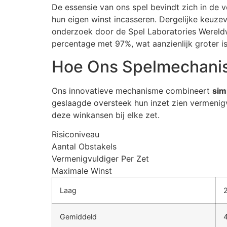
cklink panel
De essensie van ons spel bevindt zich in de 
hun eigen winst incasseren. Dergelijke keuze
cklink panel
onderzoek door de Spel Laboratories Wereldwi
percentage met 97%, wat aanzienlijk groter is 
cklink panel
Hoe Ons Spelmechanis
cklink panel
cklink panel
Ons innovatieve mechanisme combineert
sim
geslaagde oversteek hun inzet zien vermenigv
cklink panel
deze winkansen bij elke zet.
uminati
Risiconiveau
cklink
Aantal Obstakels
Vermenigvuldiger Per Zet
cklink Panel
Maximale Winst
cklink
Laag
cklink Panel
Gemiddeld
sal oku