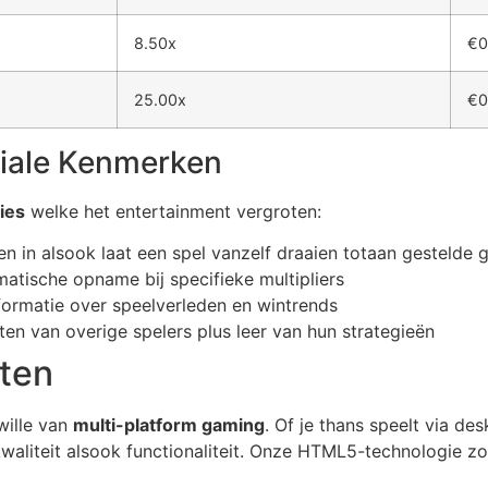
8.50x
€0
25.00x
€0
iale Kenmerken
ies
welke het entertainment vergroten:
gen in alsook laat een spel vanzelf draaien totaan gestelde 
atische opname bij specifieke multipliers
formatie over speelverleden en wintrends
ten van overige spelers plus leer van hun strategieën
aten
wille van
multi-platform gaming
. Of je thans speelt via de
kwaliteit alsook functionaliteit. Onze HTML5-technologie zo