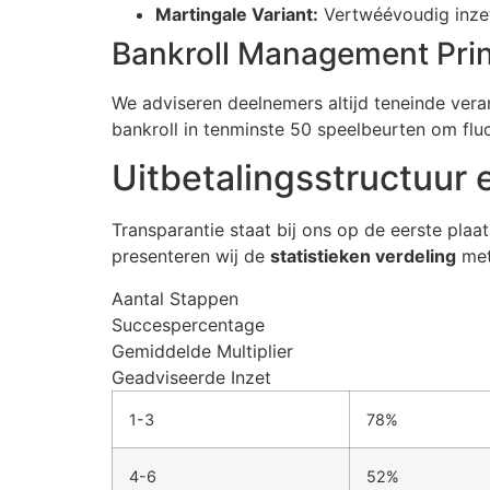
Martingale Variant:
Vertwéévoudig inzett
cklink panel
Bankroll Management Pri
cklink
We adviseren deelnemers altijd teneinde veran
cklink
bankroll in tenminste 50 speelbeurten om flu
y Hacklink
Uitbetalingsstructuur
cklink
Transparantie staat bij ons op de eerste pla
cklink
presenteren wij de
statistieken verdeling
met
cklink satın al
Aantal Stappen
Succespercentage
cklink panel
Gemiddelde Multiplier
cklink panel
Geadviseerde Inzet
cklink panel
1-3
78%
cklink panel
4-6
52%