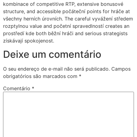
kombinace of competitive RTP, extensive bonusové
rsbahis
structure, and accessible počáteční points for hráče at
všechny herních úrovních. The careful vyvážení středem
liganbet
rozptylnou value and početní spravedlností creates an
liganbet
prostředí kde both běžní hráči and serious strategists
získávají spokojenost.
xbet
Deixe um comentário
jobet
liganbet
O seu endereço de e-mail não será publicado.
Campos
obrigatórios são marcados com
*
rboslot
Comentário
*
tpark
obet giriş
liganbet
liganbet giriş
andpashabet