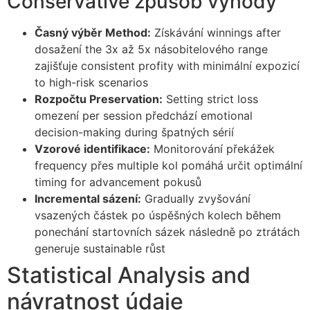
Conservative způsob výhody
cklink
Časný výběr Method:
Získávání winnings after
dosažení the 3x až 5x násobitelového range
cklink
zajišťuje consistent profity with minimální expozicí
cklink panel
to high-risk scenarios
Rozpočtu Preservation:
Setting strict loss
cklink panel
omezení per session předchází emotional
cklink
decision-making during špatných sérií
Vzorové identifikace:
Monitorování překážek
cklink
frequency přes multiple kol pomáhá určit optimální
timing for advancement pokusů
y Hacklink
Incremental sázení:
Gradually zvyšování
cklink
vsazených částek po úspěšných kolech během
ponechání startovních sázek následně po ztrátách
cklink
generuje sustainable růst
cklink satın al
Statistical Analysis and
cklink panel
návratnost údaje