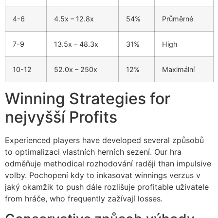
cklink Panel
4-6
4.5x – 12.8x
54%
Průměrné
cklink
7-9
13.5x – 48.3x
31%
High
sal oku
cklink Panel
10-12
52.0x – 250x
12%
Maximální
cklink Panel
Winning Strategies for
cklink panel
nejvyšší Profits
sal Oku
Experienced players have developed several způsobů
cklink
to optimalizaci vlastních herních sezení. Our hra
cklink panel
odměňuje methodical rozhodování raději than impulsive
volby. Pochopení kdy to inkasovat winnings verzus v
cklink panel
jaký okamžik to push dále rozlišuje profitable uživatele
from hráče, who frequently zažívají losses.
cklink panel
cklink