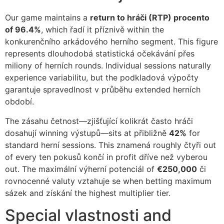
cklink panel
Our game maintains a
return to hráči (RTP) procento
cklink panel
of 96.4%
, which řadí it příznivě within the
konkurenčního arkádového herního segment. This figure
cklink panel
represents dlouhodobá statistická očekávání přes
cklink panel
miliony of herních rounds. Individual sessions naturally
experience variabilitu, but the podkladová výpočty
cklink panel
garantuje spravedlnost v průběhu extended herních
cklink panel
období.
cklink panel
The zásahu četnost—zjišťující kolikrát často hráči
dosahují winning výstupů—sits at přibližně
42%
for
cklink panel
standard herní sessions. This znamená roughly čtyři out
of every ten pokusů končí in profit dříve než vyberou
cklink panel
out. The maximální výherní potenciál of
€250,000
či
cklink panel
rovnocenné valuty vztahuje se when betting maximum
sázek and získání the highest multiplier tier.
cklink panel
Special vlastnosti and
cklink panel