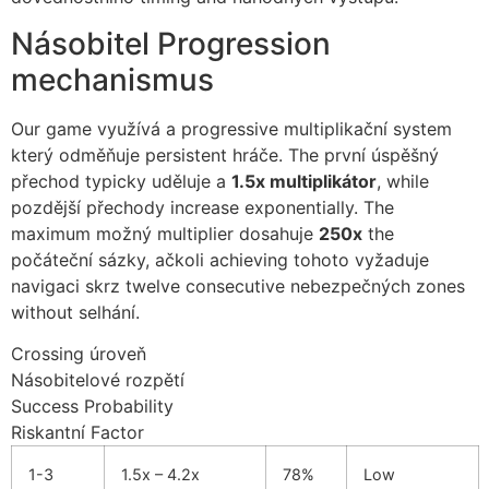
cklink panel
Násobitel Progression
cklink panel
mechanismus
cklink panel
Our game využívá a progressive multiplikační system
cklink panel
který odměňuje persistent hráče. The první úspěšný
cklink panel
přechod typicky uděluje a
1.5x multiplikátor
, while
pozdější přechody increase exponentially. The
cklink panel
maximum možný multiplier dosahuje
250x
the
počáteční sázky, ačkoli achieving tohoto vyžaduje
cklink panel
navigaci skrz twelve consecutive nebezpečných zones
cklink panel
without selhání.
uminati
Crossing úroveň
Násobitelové rozpětí
cklink
Success Probability
cklink Panel
Riskantní Factor
cklink
1-3
1.5x – 4.2x
78%
Low