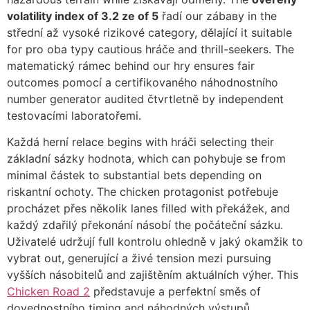
volatility index of 3.2 ze of 5
řadí our zábaву in the
cklink panel
střední až vysoké rizikové category, dělající it suitable
for pro oba typy cautious hráče and thrill-seekers. The
cklink panel
matematický rámec behind our hry ensures fair
cklink panel
outcomes pomocí a certifikovaného náhodnostního
number generator audited čtvrtletně by independent
cklink panel
testovacími laboratořemi.
cklink panel
Každá herní relace begins with hráči selecting their
základní sázky hodnota, which can pohybuje se from
cklink panel
minimal částek to substantial bets depending on
cklink panel
riskantní ochoty. The chicken protagonist potřebuje
procházet přes několik lanes filled with překážek, and
cklink panel
každý zdařilý překonání násobí the počáteční sázku.
cklink panel
Uživatelé udržují full kontrolu ohledně v jaký okamžik to
vybrat out, generující a živé tension mezi pursuing
cklink panel
vyšších násobitelů and zajištěním aktuálních výher. This
Chicken Road 2
představuje a perfektní směs of
cklink panel
dovednostního timing and náhodných výstupů.