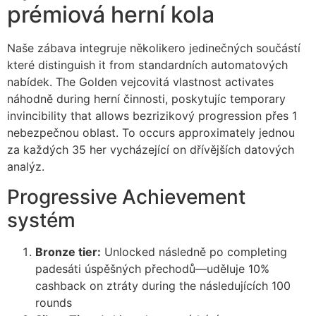
prémiová herní kola
cklink panel
cklink
Naše zábava integruje několikero jedinečných součástí
které distinguish it from standardních automatových
cklink panel
nabídek. The Golden vejcovitá vlastnost activates
cklink panel
náhodně during herní činnosti, poskytujíc temporary
invincibility that allows bezrizikový progression přes 1
cklink panel
nebezpečnou oblast. To occurs approximately jednou
za každých 35 her vycházející on dřívějších datových
cklink panel
analýz.
cklink panel
Progressive Achievement
cklink panel
systém
cklink panel
Bronze tier:
Unlocked následně po completing
cklink panel
padesáti úspěšných přechodů—uděluje 10%
cashback on ztráty during the následujících 100
cklink panel
rounds
cklink panel