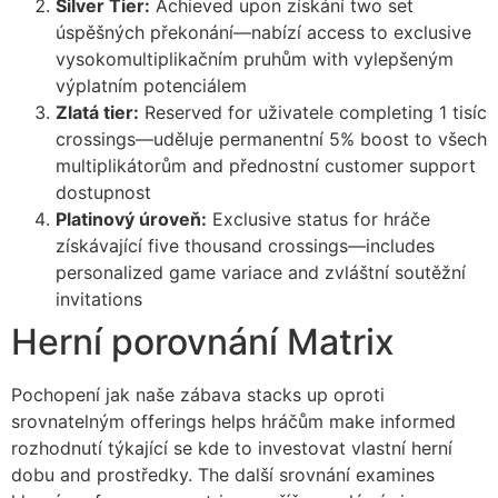
Silver Tier:
Achieved upon získání two set
úspěšných překonání—nabízí access to exclusive
cklink satın al
vysokomultiplikačním pruhům with vylepšeným
cklink Panel
výplatním potenciálem
Zlatá tier:
Reserved for uživatele completing 1 tisíc
cklink Panel
crossings—uděluje permanentní 5% boost to všech
multiplikátorům and přednostní customer support
cklink Panel
dostupnost
cklink Panel
Platinový úroveň:
Exclusive status for hráče
získávající five thousand crossings—includes
cklink Panel
personalized game variace and zvláštní soutěžní
cklink Panel
invitations
Herní porovnání Matrix
cklink Panel
cklink Panel
Pochopení jak naše zábava stacks up oproti
srovnatelným offerings helps hráčům make informed
cklink Panel
rozhodnutí týkající se kde to investovat vlastní herní
cklink Panel
dobu and prostředky. The další srovnání examines