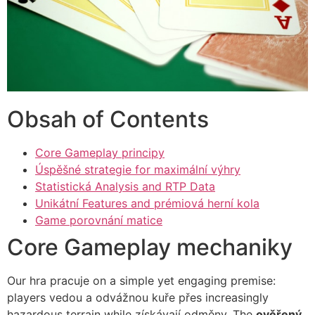
cklink panel
cklink panel
cklink panel
cklink panel
Obsah of Contents
cklink panel
cklink panel
Core Gameplay principy
Úspěšné strategie for maximální výhry
cklink panel
Statistická Analysis and RTP Data
Unikátní Features and prémiová herní kola
cklink panel
Game porovnání matice
cklink panel
Core Gameplay mechaniky
cklink panel
Our hra pracuje on a simple yet engaging premise:
cklink satın al
players vedou a odvážnou kuře přes increasingly
hazardous terrain while získávají odměny. The
ověřený
cklink satın al