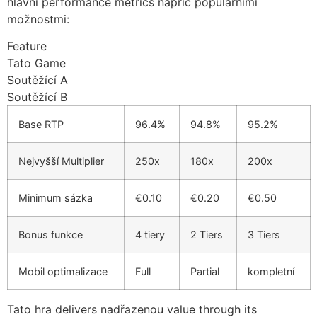
hlavní performance metrics napříč populárními
cklink panel
možnostmi:
cklink panel
Feature
cklink panel
Tato Game
Soutěžící A
cklink giriş
Soutěžící B
trabet
Base RTP
96.4%
94.8%
95.2%
y per sale
Nejvyšší Multiplier
250x
180x
200x
sacasino
libet
Minimum sázka
€0.10
€0.20
€0.50
sibom
Bonus funkce
4 tiery
2 Tiers
3 Tiers
cking Forum
Mobil optimalizace
Full
Partial
kompletní
tpark giriş
panca escort
Tato hra delivers nadřazenou value through its