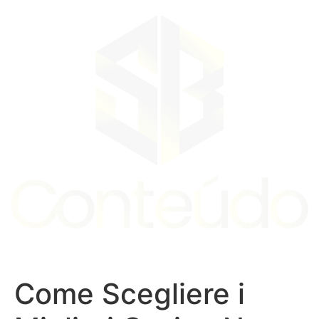
Skip
Hacklink panel
to
Hacklink panel
content
Backlink paketleri
Hacklink
Hacklink
Hacklink
Hacklink
Hacklink panel
Hacklink panel
Hacklink panel
Hacklink panel
Come Scegliere i
Hacklink panel