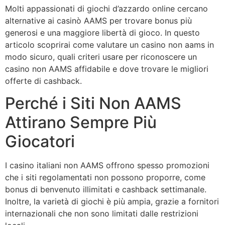
Molti appassionati di giochi d’azzardo online cercano
Hacklink panel
alternative ai casinò AAMS per trovare bonus più
generosi e una maggiore libertà di gioco. In questo
Hacklink panel
articolo scoprirai come valutare un casino non aams in
modo sicuro, quali criteri usare per riconoscere un
Hacklink panel
casino non AAMS affidabile e dove trovare le migliori
Hacklink panel
offerte di cashback.
Hacklink panel
Perché i Siti Non AAMS
Hacklink panel
Attirano Sempre Più
Hacklink panel
Giocatori
Hacklink panel
I casino italiani non AAMS offrono spesso promozioni
Hacklink panel
che i siti regolamentati non possono proporre, come
bonus di benvenuto illimitati e cashback settimanale.
Hacklink panel
Inoltre, la varietà di giochi è più ampia, grazie a fornitori
Hacklink panel
internazionali che non sono limitati dalle restrizioni