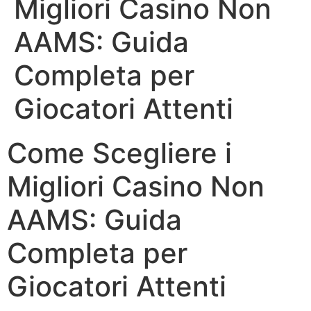
Migliori Casino Non
Hacklink panel
AAMS: Guida
Hacklink panel
Completa per
Hacklink panel
Hacklink panel
Giocatori Attenti
Hacklink panel
Come Scegliere i
Hacklink panel
Migliori Casino Non
Hacklink panel
Hacklink panel
AAMS: Guida
Hacklink satın al
Completa per
Hacklink satın al
Giocatori Attenti
Hacklink panel
Hacklink panel