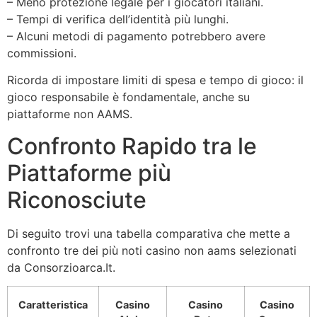
– Meno protezione legale per i giocatori italiani.
– Tempi di verifica dell’identità più lunghi.
Hacklink panel
– Alcuni metodi di pagamento potrebbero avere
commissioni.
Hacklink
Ricorda di impostare limiti di spesa e tempo di gioco: il
Hacklink
gioco responsabile è fondamentale, anche su
Buy Hacklink
piattaforme non AAMS.
Hacklink
Confronto Rapido tra le
Hacklink
Piattaforme più
Hacklink satın al
Riconosciute
Hacklink panel
Di seguito trovi una tabella comparativa che mette a
Hacklink panel
confronto tre dei più noti casino non aams selezionati
da Consorzioarca.It.
Hacklink panel
Hacklink panel
Caratteristica
Casino
Casino
Casino