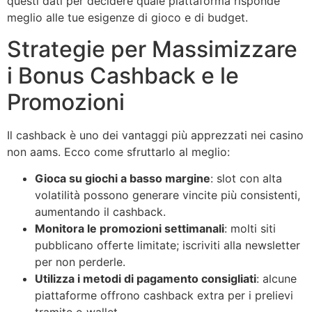
questi dati per decidere quale piattaforma risponde
Hacklink panel
meglio alle tue esigenze di gioco e di budget.
Strategie per Massimizzare
Hacklink panel
i Bonus Cashback e le
Hacklink panel
Promozioni
Hacklink panel
Hacklink panel
Il cashback è uno dei vantaggi più apprezzati nei casino
Hacklink panel
non aams. Ecco come sfruttarlo al meglio:
Hacklink panel
Gioca su giochi a basso margine
: slot con alta
volatilità possono generare vincite più consistenti,
Hacklink panel
aumentando il cashback.
Monitora le promozioni settimanali
: molti siti
Hacklink panel
pubblicano offerte limitate; iscriviti alla newsletter
Hacklink satın al
per non perderle.
Utilizza i metodi di pagamento consigliati
: alcune
Hacklink Panel
piattaforme offrono cashback extra per i prelievi
Hacklink Panel