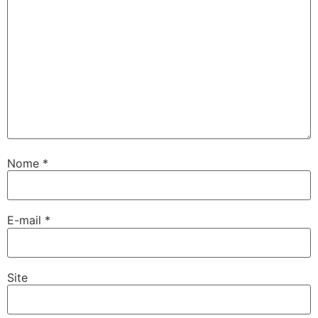
betwoon
betvakti
betvole
Nome
*
E-mail
*
Site