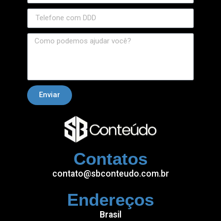
etnano
etoffice
bet
Enviar
Contatos
contato@sbconteudo.com.br
Endereços
Brasil