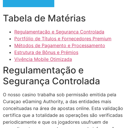
acklink panel
Tabela de Matérias
acklink panel
acklink panel
Regulamentação e Segurança Controlada
Portfólio de Títulos e Fornecedores Premium
acklink panel
Métodos de Pagamento e Processamento
acklink panel
Estrutura de Bônus e Prémios
Vivência Mobile Otimizada
acklink panel
Regulamentação e
acklink panel
Segurança Controlada
acklink panel
O nosso casino trabalha sob permissão emitida pela
acklink satın al
Curaçao eGaming Authority, a das entidades mais
acklink satın al
conceituadas na área de apostas online. Esta validação
certifica que a totalidade as operações são verificadas
acklink panel
periodicamente e que os jogadores usufruem de
acklink panel