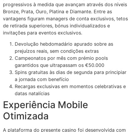
progressivos à medida que avançam através dos níveis
acklink panel
Bronze, Prata, Ouro, Platina e Diamante. Entre as
acklink panel
vantagens figuram managers de conta exclusivos, tetos
de retirada superiores, bónus individualizados e
acklink panel
invitações para eventos exclusivos.
acklink panel
Devolução hebdomadário apurado sobre as
prejuízos reais, sem condições extras
acklink panel
Campeonatos por mês com prémio pools
acklink panel
garantidos que ultrapassam os €50.000
Spins gratuitas às dias de segunda para principiar
acklink panel
a jornada com benefício
acklink panel
Recargas exclusivas em momentos celebrativas e
datas natalícias
acklink panel
Experiência Mobile
acklink satın al
Otimizada
acklink Panel
A plataforma do presente casino foi desenvolvida com
acklink Panel