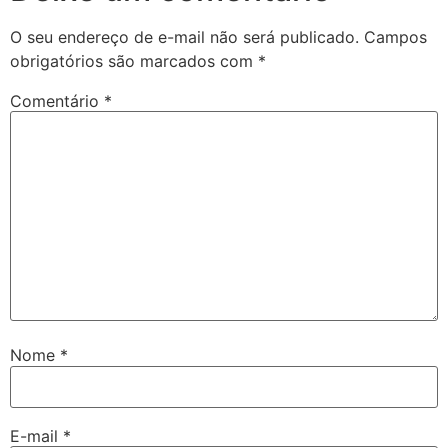
acklink giriş
O seu endereço de e-mail não será publicado.
Campos
ay per sale
obrigatórios são marcados com
*
etebet
Comentário
*
ulibet
oliganbet
acking Forum
ojobet giriş
apanca escort
arsbahis
Nome
*
ojobet giriş
oliganbet
ixbet
E-mail
*