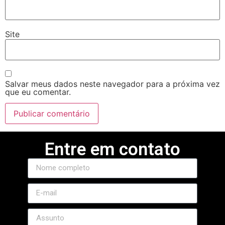
ojobet
arsbahis
Site
ojobet giriş
ojobet
Salvar meus dados neste navegador para a próxima vez
oliganbet giriş
que eu comentar.
oliganbet
oliganbet giriş
Entre em contato
randpashabet
ojobet
ojobet
acklink Panel
etmoon