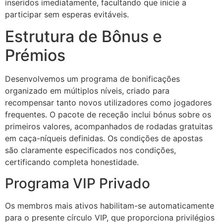
inseridos imediatamente, facultando que inicie a
acklink panel
participar sem esperas evitáveis.
acklink panel
Estrutura de Bônus e
acklink panel
Prémios
acklink panel
Desenvolvemos um programa de bonificações
acklink panel
organizado em múltiplos níveis, criado para
acklink panel
recompensar tanto novos utilizadores como jogadores
frequentes. O pacote de receção inclui bónus sobre os
acklink panel
primeiros valores, acompanhados de rodadas gratuitas
em caça-níqueis definidas. Os condições de apostas
acklink panel
são claramente especificados nos condições,
acklink panel
certificando completa honestidade.
acklink panel
Programa VIP Privado
acklink
Os membros mais ativos habilitam-se automaticamente
acklink panel
para o presente círculo VIP, que proporciona privilégios