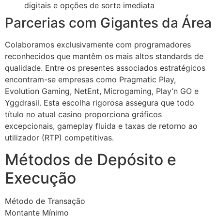
digitais e opções de sorte imediata
acklink Panel
Parcerias com Gigantes da Área
acklink Panel
Colaboramos exclusivamente com programadores
acklink panel
reconhecidos que mantêm os mais altos standards de
asal Oku
qualidade. Entre os presentes associados estratégicos
encontram-se empresas como Pragmatic Play,
acklink
Evolution Gaming, NetEnt, Microgaming, Play’n GO e
Yggdrasil. Esta escolha rigorosa assegura que todo
acklink panel
título no atual casino proporciona gráficos
acklink panel
excepcionais, gameplay fluida e taxas de retorno ao
utilizador (RTP) competitivas.
acklink panel
Métodos de Depósito e
acklink
Execução
acklink
acklink
Método de Transação
Montante Mínimo
acklink panel