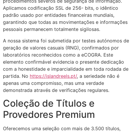
procedimentos severos de segurança de informação.
Aplicamos codificação SSL de 256- bits, o idêntico
acklink panel
padrão usado por entidades financeiras mundiais,
garantindo que todas as movimentações e informações
acklink panel
pessoais permanecem totalmente sigilosas.
acklink panel
A nossa sistema foi submetida por testes autónomos de
acklink panel
geração de valores casuais (RNG), confirmados por
laboratórios reconhecidos como a eCOGRA. Este
acklink panel
elemento confirmável evidencia o presente dedicação
acklink panel
com a honestidade e imparcialidade em toda rodada de
partida. No
https://islandreels.pt/
, a seriedade não é
acklink panel
apenas uma compromisso, mas uma verdade
demonstrada através de verificações regulares.
acklink panel
Coleção de Títulos e
acklink panel
Provedores Premium
acklink panel
acklink panel
Oferecemos uma seleção com mais de 3.500 títulos,