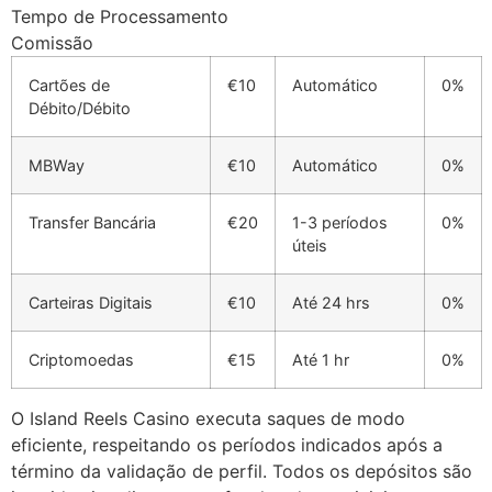
Tempo de Processamento
acklink panel
Comissão
acklink
Cartões de
€10
Automático
0%
Débito/Débito
acklink
MBWay
€10
Automático
0%
uy Hacklink
acklink
Transfer Bancária
€20
1-3 períodos
0%
úteis
acklink
acklink satın al
Carteiras Digitais
€10
Até 24 hrs
0%
acklink panel
Criptomoedas
€15
Até 1 hr
0%
acklink panel
O Island Reels Casino executa saques de modo
acklink panel
eficiente, respeitando os períodos indicados após a
acklink panel
término da validação de perfil. Todos os depósitos são