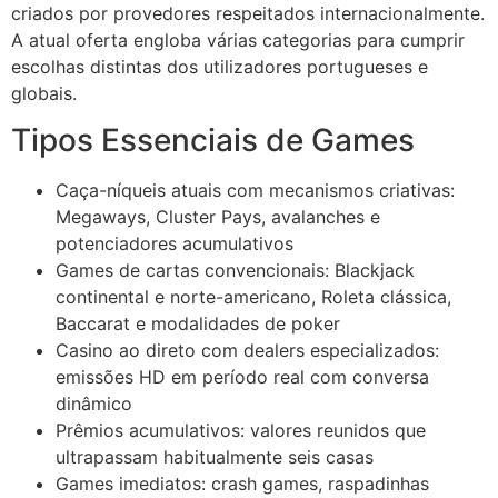
acklink panel
criados por provedores respeitados internacionalmente.
A atual oferta engloba várias categorias para cumprir
acklink panel
escolhas distintas dos utilizadores portugueses e
globais.
acklink panel
Tipos Essenciais de Games
acklink panel
acklink panel
Caça-níqueis atuais com mecanismos criativas:
Megaways, Cluster Pays, avalanches e
acklink panel
potenciadores acumulativos
lluminati
Games de cartas convencionais: Blackjack
continental e norte-americano, Roleta clássica,
acklink
Baccarat e modalidades de poker
Casino ao direto com dealers especializados:
acklink Panel
emissões HD em período real com conversa
acklink
dinâmico
Prêmios acumulativos: valores reunidos que
acklink Panel
ultrapassam habitualmente seis casas
asal oku
Games imediatos: crash games, raspadinhas