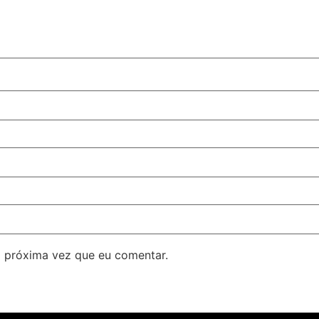
 próxima vez que eu comentar.