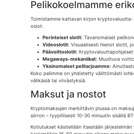
Pelikokoelmamme erik
Toimistamme kattavan kirjon kryptovaluutta- 
osiot:
Perinteiset slotit:
Tavanomaiset pelikonep
Videoslotit:
Visuaalisesti hienot slotit, 
Päävoittoslotit:
Kryptovaluuttapohjaiset 
Megaways-mekaniikat:
Muuttuva voittol
Yksinomaiset pelitarjoamme:
Ainutlaatu
Koko pelimme on yhdistetty välittömästi lohk
välikäsiä tai viivästyksiä.
Maksut ja nostot
Kryptomaksujen merkittävin plussa on maksuj
siirron – tyypillisesti 10-30 minuutin sisällä
Kotiutukset käsitellään itsestään järjestelmän
keskimäärin 15-60 minuutin aikana maksupyyn