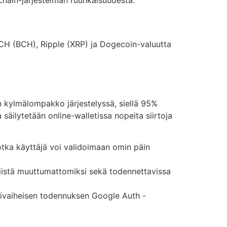
BCH (BCH), Ripple (XRP) ja Dogecoin-valuutta
 kylmälompakko järjestelyssä, siellä 95%
säilytetään online-walletissa nopeita siirtoja
jotka käyttäjä voi validoimaan omin päin
niistä muuttumattomiksi sekä todennettavissa
sivaiheisen todennuksen Google Auth -