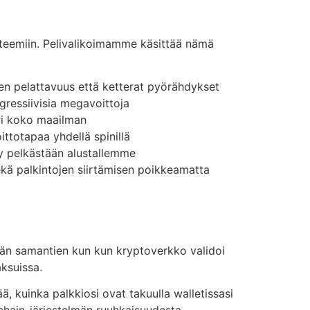
steemiin. Pelivalikoimamme käsittää nämä
nen pelattavuus että ketterat pyörähdykset
ogressiivisia megavoittoja
äri koko maailman
ittotapaa yhdellä spinillä
tty pelkästään alustallemme
ekä palkintojen siirtämisen poikkeamatta
än samantien kun kun kryptoverkko validoi
aksuissa.
ä, kuinka palkkiosi ovat takuulla walletissasi
hain-järjestelmän ruuhkaisuudesta.