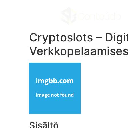
ri
Cryptoslots – Digi
Verkkopelaamise
Sisältö