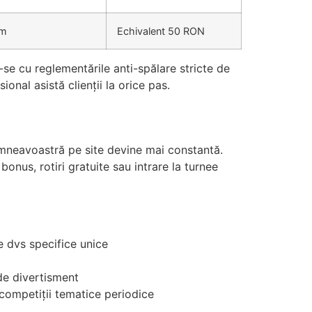
im
Echivalent 50 RON
se cu reglementările anti-spălare stricte de
onal asistă clienții la orice pas.
umneavoastră pe site devine mai constantă.
bonus, rotiri gratuite sau intrare la turnee
le dvs specifice unice
de divertisment
competiții tematice periodice