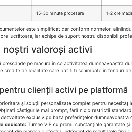
15-30 minute procesare
1-2 ore max
umentelor este simplificat dar conform normelor, aliniindu-
re lucrătoare, iar echipa de suport nostru disponibil profesi
 noștri valoroși activi
gii crescânde pe măsura în ce activitatea dumneavoastră d
 credite de loialitate care pot fi fi schimbate în fonduri de 
 pentru clienții activi pe platformă
rioritară și soluții personalizate complet pentru necesități
bțineți câștigurile mai prompt, fără nicio restricții standard
 dezvoltate exclusiv pe baza preferințelor dumneavoastră 
le dedicate:
Turnee VIP cu premii substanțiale garantate și 
cent din pierderile efectiv, indiferent de rezultatele finale