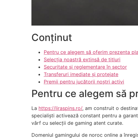
acklink panel
acklink panel
Conținut
acklink panel
acklink panel
Pentru ce alegem să oferim prezenta pla
acklink panel
Selecția noastră extinsă de titluri
Securitate și reglementare în sector
acklink panel
Transferuri imediate și protejate
Premii pentru jucătorii noștri activi
acklink panel
Pentru ce alegem să p
acklink panel
acklink panel
La
https://liraspins.ro/
, am construit o destina
specialiști activează constant pentru a garan
acklink panel
vârf cu selecții de gaming atent curate.
acklink panel
Domeniul gamingului de noroc online a înregist