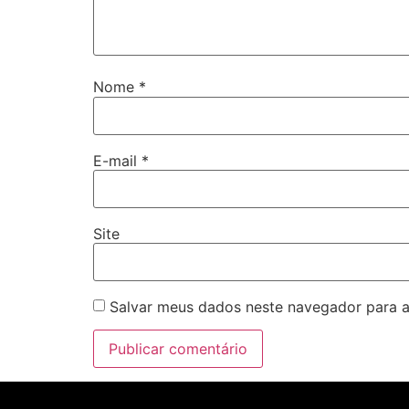
acklink panel
acklink
Nome
*
acklink panel
acklink panel
E-mail
*
acklink panel
acklink panel
acklink panel
Site
acklink panel
acklink panel
Salvar meus dados neste navegador para a
acklink panel
acklink panel
acklink panel