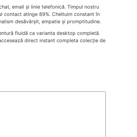
at, email și linie telefonică. Timpul nostru
ul contact atinge 89%. Cheltuim constant în
nalism desăvârșit, empatie și promptitudine.
entură fluidă ca varianta desktop completă.
 accesează direct instant completa colecție de