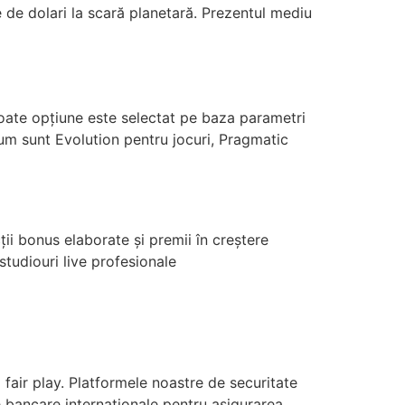
e de dolari la scară planetară. Prezentul mediu
oate opțiune este selectat pe baza parametri
cum sunt Evolution pentru jocuri, Pragmatic
ții bonus elaborate și premii în creștere
studiouri live profesionale
fair play. Platformele noastre de securitate
le bancare internaționale pentru asigurarea