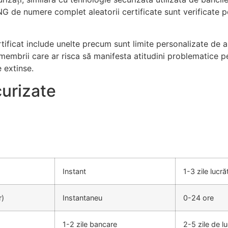
NG de numere complet aleatorii certificate sunt verificate 
ficat include unelte precum sunt limite personalizate de al
 membrii care ar risca să manifesta atitudini problematice p
 extinse.
curizate
Instant
1-3 zile lucr
r)
Instantaneu
0-24 ore
1-2 zile bancare
2-5 zile de lu