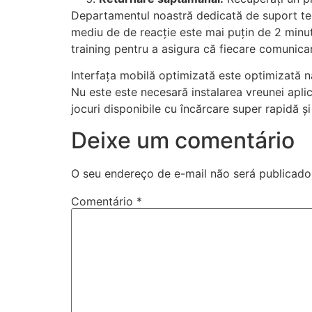
acklink panel
Departamentul noastră dedicată de suport tehni
mediu de de reacție este mai puțin de 2 minut
acklink panel
training pentru a asigura că fiecare comunica
acklink panel
Interfața mobilă optimizată este optimizată n
acklink panel
Nu este este necesară instalarea vreunei apli
jocuri disponibile cu încărcare super rapidă și 
acklink panel
Deixe um comentário
acklink panel
acklink panel
O seu endereço de e-mail não será publicado
acklink panel
Comentário
*
acklink panel
acklink panel
acklink panel
acklink panel