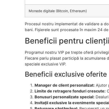
acklink
Monede digitale (Bitcoin, Ethereum)
acklink
Procesul nostru implementat de validare a doc
acklink panel
bani. Fișierele sunt procesate în maxim 24 de o
acklink panel
Beneficii pentru clienții
acklink
Programul nostru VIP pe trepte oferă privile
acklink
Fiecare pariu plasat participă la acumularea de
speciale exclusive VIP.
uy Hacklink
Beneficii exclusive oferite
acklink
acklink
Manager de client personalizat:
Ajutor p
Limite de retragere fonduri crescute:
O
acklink satın al
Bonusuri personalizate special:
Dealuri
acklink panel
Invitații exclusive la evenimente specia
Returnare săptămânal:
Recuperați un pro