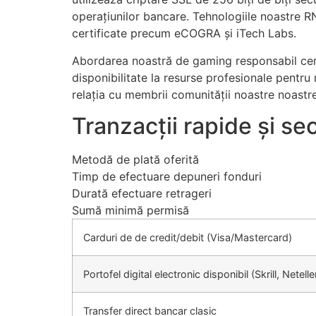
operațiunilor bancare. Tehnologiile noastre R
acklink Panel
certificate precum eCOGRA și iTech Labs.
acklink
Abordarea noastră de gaming responsabil certi
asal oku
disponibilitate la resurse profesionale pentru
relația cu membrii comunității noastre noastre
acklink Panel
Tranzacții rapide și se
acklink Panel
acklink panel
Metodă de plată oferită
Timp de efectuare depuneri fonduri
asal Oku
Durată efectuare retrageri
acklink
Sumă minimă permisă
acklink panel
Carduri de de credit/debit (Visa/Mastercard)
acklink panel
Portofel digital electronic disponibil (Skrill, Netelle
acklink panel
Transfer direct bancar clasic
acklink