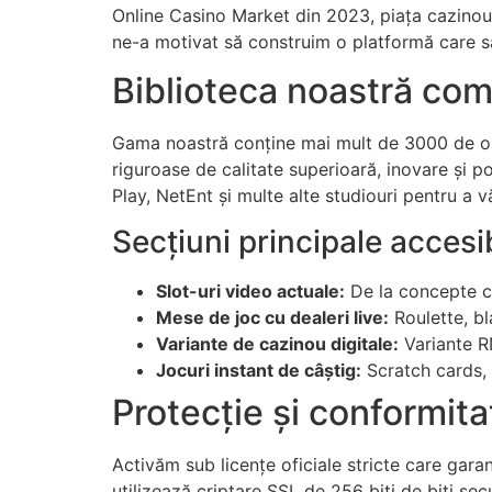
acklink panel
Online Casino Market din 2023, piața cazinouri
ne-a motivat să construim o platformă care s
acklink panel
Biblioteca noastră com
acklink panel
acklink panel
Gama noastră conține mai mult de 3000 de opț
riguroase de calitate superioară, inovare și 
acklink panel
Play, NetEnt și multe alte studiouri pentru a v
acklink panel
Secțiuni principale accesi
acklink panel
Slot-uri video actuale:
De la concepte cla
acklink panel
Mese de joc cu dealeri live:
Roulette, bl
Variante de cazinou digitale:
Variante RN
lluminati
Jocuri instant de câștig:
Scratch cards, 
acklink
Protecție și conformit
acklink Panel
Activăm sub licențe oficiale stricte care gara
acklink
utilizează criptare SSL de 256 biți de biți sec