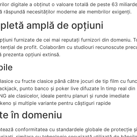
lor digitale a obținut o valoare totală de peste 63 miliard
ă răspundă necesităților moderne ale membrilor exigenți.
pletă amplă de opțiuni
iuni furnizate de cei mai reputați furnizori din domeniu. T
potențial de profit. Colaborăm cu studiouri recunoscute pre
ă prezenta opțiuni extinsă.
bile
sice cu fructe clasice până către jocuri de tip film cu func
ackjack, punto banco și poker live difuzate în timp real din 
G ale clasicelor, ideale pentru planuri și runde imediate
keno și multiple variante pentru câștiguri rapide
ate în domeniu
ntează conformitatea cu standardele globale de protecție și 
urizați, similara cu tehnologie securizată utilizată de bănci