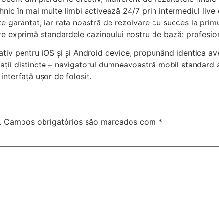
c în mai multe limbi activează 24/7 prin intermediul live ch
e garantat, iar rata noastră de rezolvare cu succes la prim
re exprimă standardele cazinoului nostru de bază: profesio
ativ pentru iOS și și Android device, propunând identica av
cații distincte – navigatorul dumneavoastră mobil standard
interfață ușor de folosit.
.
Campos obrigatórios são marcados com
*