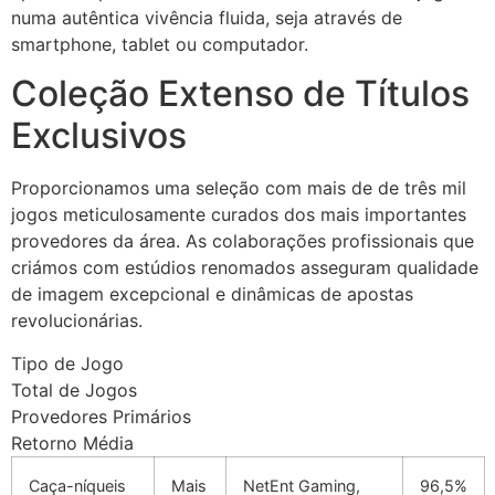
cklink panel
numa autêntica vivência fluida, seja através de
smartphone, tablet ou computador.
cklink panel
Coleção Extenso de Títulos
cklink panel
Exclusivos
cklink panel
cklink panel
Proporcionamos uma seleção com mais de de três mil
jogos meticulosamente curados dos mais importantes
cklink panel
provedores da área. As colaborações profissionais que
luminati
criámos com estúdios renomados asseguram qualidade
de imagem excepcional e dinâmicas de apostas
cklink
revolucionárias.
cklink Panel
Tipo de Jogo
Total de Jogos
cklink
Provedores Primários
cklink Panel
Retorno Média
asal oku
Caça-níqueis
Mais
NetEnt Gaming,
96,5%