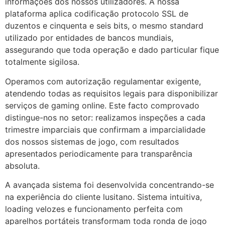
informações dos nossos utilizadores. A nossa
plataforma aplica codificação protocolo SSL de
cklink panel
duzentos e cinquenta e seis bits, o mesmo standard
utilizado por entidades de bancos mundiais,
cklink panel
assegurando que toda operação e dado particular fique
cklink panel
totalmente sigilosa.
cklink panel
Operamos com autorização regulamentar exigente,
atendendo todas as requisitos legais para disponibilizar
cklink panel
serviços de gaming online. Este facto comprovado
cklink panel
distingue-nos no setor: realizamos inspeções a cada
trimestre imparciais que confirmam a imparcialidade
cklink panel
dos nossos sistemas de jogo, com resultados
apresentados periodicamente para transparência
cklink panel
absoluta.
cklink panel
A avançada sistema foi desenvolvida concentrando-se
cklink panel
na experiência do cliente lusitano. Sistema intuitiva,
loading velozes e funcionamento perfeita com
cklink panel
aparelhos portáteis transformam toda ronda de jogo