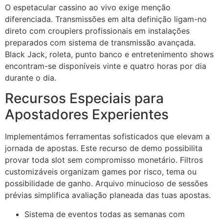
O espetacular cassino ao vivo exige menção
cklink panel
diferenciada. Transmissões em alta definição ligam-no
direto com croupiers profissionais em instalações
cklink
preparados com sistema de transmissão avançada.
Black Jack, roleta, punto banco e entretenimento shows
cklink
encontram-se disponíveis vinte e quatro horas por dia
y Hacklink
durante o dia.
cklink
Recursos Especiais para
Apostadores Experientes
cklink
cklink satın al
Implementámos ferramentas sofisticados que elevam a
jornada de apostas. Este recurso de demo possibilita
cklink panel
provar toda slot sem compromisso monetário. Filtros
cklink panel
customizáveis organizam games por risco, tema ou
possibilidade de ganho. Arquivo minucioso de sessões
cklink panel
prévias simplifica avaliação planeada das tuas apostas.
cklink panel
Sistema de eventos todas as semanas com