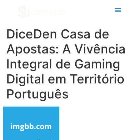
cklink panel
cklink panel
cklink paketleri
DiceDen Casa de
cklink
Apostas: A Vivência
cklink
Integral de Gaming
cklink
Digital em Território
cklink
cklink panel
Português
cklink panel
cklink panel
cklink panel
cklink panel