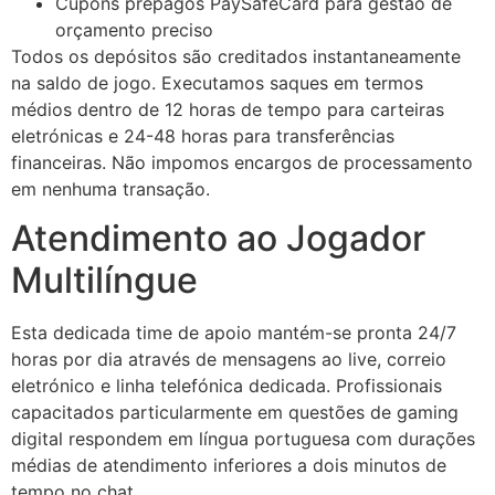
Cupons prepagos PaySafeCard para gestão de
jobet
orçamento preciso
Todos os depósitos são creditados instantaneamente
liganbet
na saldo de jogo. Executamos saques em termos
médios dentro de 12 horas de tempo para carteiras
zipal
eletrónicas e 24-48 horas para transferências
etpark
financeiras. Não impomos encargos de processamento
em nenhuma transação.
jobet giriş
Atendimento ao Jogador
liganbet
Multilíngue
liganbet giriş
randpashabet
Esta dedicada time de apoio mantém-se pronta 24/7
horas por dia através de mensagens ao live, correio
liganbet giriş
eletrónico e linha telefónica dedicada. Profissionais
jobet
capacitados particularmente em questões de gaming
digital respondem em língua portuguesa com durações
cklink Panel
médias de atendimento inferiores a dois minutos de
tempo no chat.