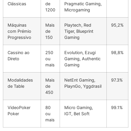
Clássicas
de
Pragmatic Gaming,
cklink Panel
1200
Microgaming
cklink Panel
Máquinas
Mais
Playtech, Red
95,2%
cklink panel
com Prémio
de
Tiger, Blueprint
Progressivo
150
Gaming
asal Oku
cklink
Cassino ao
250
Evolution, Ezugi
98,8%
Direto
ou
Gaming, Authentic
cklink panel
mais
Gaming
cklink panel
Modalidades
Mais
NetEnt Gaming,
97.3%
cklink panel
de Table
de
PlaynGo, Yggdrasil
450
cklink
VideoPoker
80
Micro Gaming,
99.1%
cklink
Poker
ou
IGT, Bet Soft
cklink
mais
cklink panel