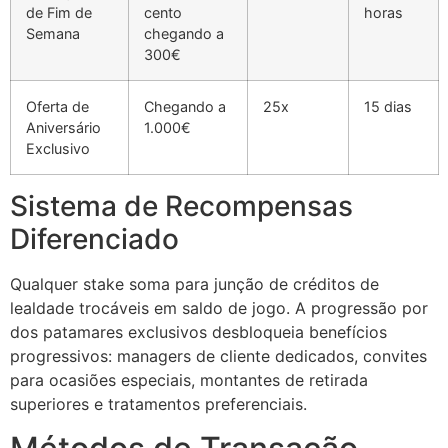
de Fim de
cento
horas
Semana
chegando a
cklink Panel
300€
cklink Panel
Oferta de
Chegando a
25x
15 dias
cklink Panel
Aniversário
1.000€
Exclusivo
cklink Panel
cklink Panel
Sistema de Recompensas
cklink Panel
Diferenciado
cklink Panel
Qualquer stake soma para junção de créditos de
cklink Panel
lealdade trocáveis em saldo de jogo. A progressão por
dos patamares exclusivos desbloqueia benefícios
cklink panel
progressivos: managers de cliente dedicados, convites
para ocasiões especiais, montantes de retirada
cklink panel
superiores e tratamentos preferenciais.
cklink panel