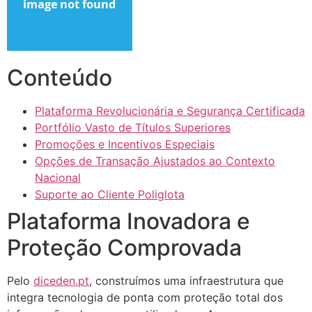
cklink panel
cklink panel
cklink panel
Conteúdo
cklink panel
Plataforma Revolucionária e Segurança Certificada
cklink panel
Portfólio Vasto de Títulos Superiores
Promoções e Incentivos Especiais
cklink panel
Opções de Transação Ajustados ao Contexto
cklink panel
Nacional
Suporte ao Cliente Poliglota
cklink panel
Plataforma Inovadora e
cklink satın al
Proteção Comprovada
cklink satın al
Pelo
diceden.pt
, construímos uma infraestrutura que
cklink panel
integra tecnologia de ponta com proteção total dos
cklink panel