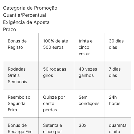
cklink panel
Categoria de Promoção
Quantia/Percentual
cklink panel
Exigência de Aposta
Prazo
cklink panel
Bónus de
100% de até
trinta e
30 dias
cklink panel
Registo
500 euros
cinco
dias
cklink panel
vezes
cklink panel
Rodadas
50 rodadas
40 vezes
7 dias
Grátis
giros
ganhos
dias
cklink panel
Semanais
cklink panel
Reembolso
Quinze por
Sem
24h
cklink panel
Segunda
cento
condições
horas
Feira
perdas
cklink satın al
cklink Panel
Bónus de
Setenta e
30x
quarenta
Recarga Fim
cinco por
e oito
cklink Panel