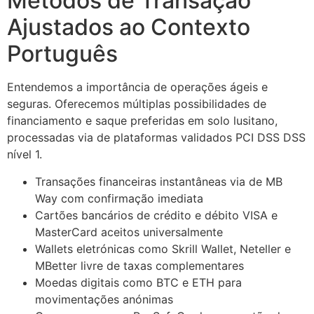
Métodos de Transação
cklink giriş
Ajustados ao Contexto
y per sale
Português
asacasino
Entendemos a importância de operações ágeis e
libet
seguras. Oferecemos múltiplas possibilidades de
asibom
financiamento e saque preferidas em solo lusitano,
processadas via de plataformas validados PCI DSS DSS
acking Forum
nível 1.
tpark giriş
Transações financeiras instantâneas via de MB
apanca escort
Way com confirmação imediata
Cartões bancários de crédito e débito VISA e
arsbahis
MasterCard aceitos universalmente
Wallets eletrónicas como Skrill Wallet, Neteller e
liganbet
MBetter livre de taxas complementares
liganbet
Moedas digitais como BTC e ETH para
movimentações anónimas
xbet