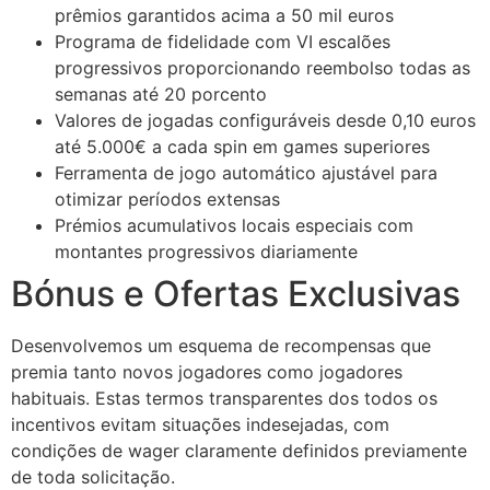
cklink panel
prêmios garantidos acima a 50 mil euros
Programa de fidelidade com VI escalões
cklink panel
progressivos proporcionando reembolso todas as
semanas até 20 porcento
cklink panel
Valores de jogadas configuráveis desde 0,10 euros
cklink panel
até 5.000€ a cada spin em games superiores
Ferramenta de jogo automático ajustável para
cklink panel
otimizar períodos extensas
cklink panel
Prémios acumulativos locais especiais com
montantes progressivos diariamente
cklink panel
Bónus e Ofertas Exclusivas
cklink panel
Desenvolvemos um esquema de recompensas que
cklink panel
premia tanto novos jogadores como jogadores
cklink panel
habituais. Estas termos transparentes dos todos os
incentivos evitam situações indesejadas, com
cklink
condições de wager claramente definidos previamente
cklink panel
de toda solicitação.