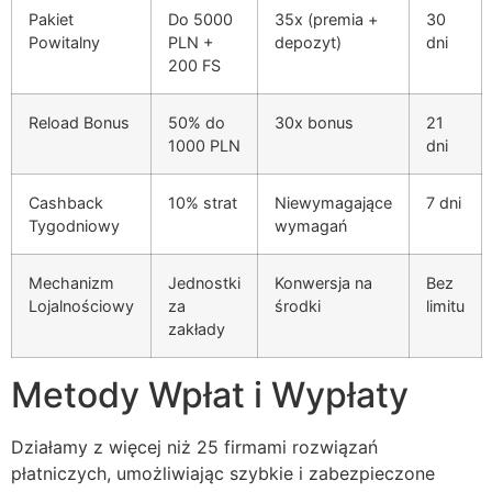
Pakiet
Do 5000
35x (premia +
30
cklink panel
Powitalny
PLN +
depozyt)
dni
200 FS
cklink panel
cklink panel
Reload Bonus
50% do
30x bonus
21
1000 PLN
dni
cklink panel
cklink panel
Cashback
10% strat
Niewymagające
7 dni
Tygodniowy
wymagań
cklink panel
cklink panel
Mechanizm
Jednostki
Konwersja na
Bez
Lojalnościowy
za
środki
limitu
cklink panel
zakłady
cklink panel
Metody Wpłat i Wypłaty
cklink satın al
Działamy z więcej niż 25 firmami rozwiązań
cklink Panel
płatniczych, umożliwiając szybkie i zabezpieczone
cklink Panel