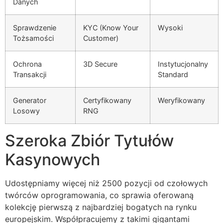
Danych
cklink panel
cklink panel
Sprawdzenie
KYC (Know Your
Wysoki
Tożsamości
Customer)
cklink panel
cklink panel
Ochrona
3D Secure
Instytucjonalny
Transakcji
Standard
cklink panel
Generator
Certyfikowany
Weryfikowany
cklink panel
Losowy
RNG
uminati
Szeroka Zbiór Tytułów
cklink
Kasynowych
cklink Panel
cklink
Udostępniamy więcej niż 2500 pozycji od czołowych
twórców oprogramowania, co sprawia oferowaną
cklink Panel
kolekcję pierwszą z najbardziej bogatych na rynku
sal oku
europejskim. Współpracujemy z takimi gigantami