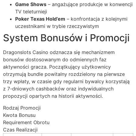
cklink panel
Game Shows
– angażujące produkcje w konwencji
TV teleturnieji
cklink panel
Poker Texas Hold’em
– konfrontacja z kolejnymi
uczestnikami w trybie rzeczywistym
cklink panel
System Bonusów i Promocji
cklink panel
cklink panel
Dragonslots Casino odznacza się mechanizmem
bonusów dostosowanym do odmiennych faz
cklink panel
aktywności gracza. Początkujący użytkownicy
cklink panel
otrzymują bundle powitalny rozdzielony na pierwsze
trzy wpłaty, w czasie gdy regularni bywalcy korzystają
cklink panel
z 7-dniowych cashbacków oraz indywidualnych
propozycji opartych na historii aktywności.
cklink panel
Rodzaj Promocji
cklink panel
Kwota Bonusu
cklink
Requirement Obrotu
Czas Realizacji
cklink panel