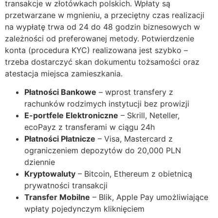
transakcje w złotówkach polskich. Wpłaty są
przetwarzane w mgnieniu, a przeciętny czas realizacji
cklink Panel
na wypłatę trwa od 24 do 48 godzin biznesowych w
cklink Panel
zależności od preferowanej metody. Potwierdzenie
konta (procedura KYC) realizowana jest szybko –
cklink Panel
trzeba dostarczyć skan dokumentu tożsamości oraz
atestacja miejsca zamieszkania.
cklink Panel
Płatności Bankowe
– wprost transfery z
cklink Panel
rachunków rodzimych instytucji bez prowizji
cklink Panel
E-portfele Elektroniczne
– Skrill, Neteller,
ecoPayz z transferami w ciągu 24h
cklink Panel
Płatności Płatnicze
– Visa, Mastercard z
cklink Panel
ograniczeniem depozytów do 20,000 PLN
dziennie
cklink panel
Kryptowaluty
– Bitcoin, Ethereum z obietnicą
prywatności transakcji
cklink panel
Transfer Mobilne
– Blik, Apple Pay umożliwiające
cklink panel
wpłaty pojedynczym kliknięciem