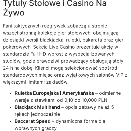
Tytuły Stołowe i Casino Na
Żywo
cklink panel
cklink
Fani taktycznych rozgrywek zobaczą u stronie
wszechstronną kolekcję gier stołowych, obejmującą
cklink
dziesiątki wersji blackjacka, ruletki, bakarata oraz gier
y Hacklink
pokerowych. Sekcja Live Casino prezentuje akcję w
standardzie Full HD wprost z wyspecjalizowanych
cklink
studiów, gdzie prawdziwi prowadzący obsługują stoły
cklink
24 h na dobę. Klienci mogą selekcjonować spośród
standardowych miejsc oraz wyjątkowych salonów VIP z
cklink satın al
większymi limitami zakładów.
cklink panel
Ruletka Europejska i Amerykańska
– odmienne
wersje z stawkami od 0,10 do 10,000 PLN
cklink panel
Blackjack Multihand
– opcja zabawy na aż 5
cklink panel
rękach jednocześnie
Baccarat Speed
– dynamiczna forma dla
cklink panel
wprawnych graczy