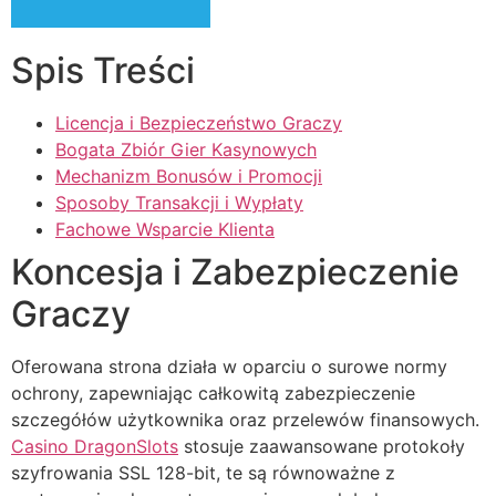
cklink panel
Spis Treści
cklink panel
cklink panel
Licencja i Bezpieczeństwo Graczy
Bogata Zbiór Gier Kasynowych
cklink panel
Mechanizm Bonusów i Promocji
cklink panel
Sposoby Transakcji i Wypłaty
Fachowe Wsparcie Klienta
cklink panel
Koncesja i Zabezpieczenie
cklink panel
Graczy
cklink panel
Oferowana strona działa w oparciu o surowe normy
cklink satın al
ochrony, zapewniając całkowitą zabezpieczenie
cklink satın al
szczegółów użytkownika oraz przelewów finansowych.
Casino DragonSlots
stosuje zaawansowane protokoły
cklink panel
szyfrowania SSL 128-bit, te są równoważne z
cklink panel