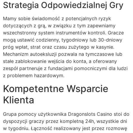
Strategia Odpowiedzialnej Gry
cklink giriş
y per sale
Mamy sobie świadomość z potencjalnych ryzyk
dotyczących z grą, w związku z tym zapewniamy
sacasino
wszechstronny system instrumentów kontroli. Gracze
libet
mogą ustawić codzienny, tygodniowy lub 30-dniowy
próg wpłat, strat oraz czasu zużytego w kasynie.
sibom
Mechanizm autoeksluzji pozwala na tymczasowe lub
cking Forum
stałe zablokowanie wejścia do konta, a oferowany
zespół partneruje z fundacjami pomocniczymi dla ludzi
tpark giriş
z problemem hazardowym.
panca escort
Kompetentne Wsparcie
rsbahis
Klienta
liganbet
Grupa pomocy użytkownika Dragonslots Casino stoi do
liganbet
dyspozycji graczy przez kompletną 24h, wszystkie dni
w tygodniu. Łączność realizowany jest przez rozmowę
xbet