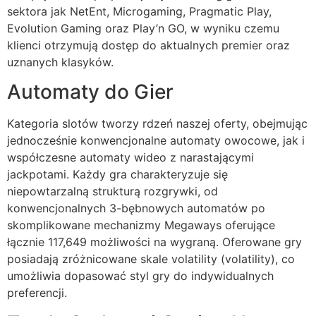
sektora jak NetEnt, Microgaming, Pragmatic Play,
cklink Panel
Evolution Gaming oraz Play’n GO, w wyniku czemu
cklink Panel
klienci otrzymują dostęp do aktualnych premier oraz
uznanych klasyków.
cklink panel
Automaty do Gier
sal Oku
Kategoria slotów tworzy rdzeń naszej oferty, obejmując
cklink
jednocześnie konwencjonalne automaty owocowe, jak i
cklink panel
współczesne automaty wideo z narastającymi
jackpotami. Każdy gra charakteryzuje się
cklink panel
niepowtarzalną strukturą rozgrywki, od
cklink panel
konwencjonalnych 3-bębnowych automatów po
skomplikowane mechanizmy Megaways oferujące
cklink
łącznie 117,649 możliwości na wygraną. Oferowane gry
posiadają zróżnicowane skale volatility (volatility), co
cklink
umożliwia dopasować styl gry do indywidualnych
cklink
preferencji.
cklink panel