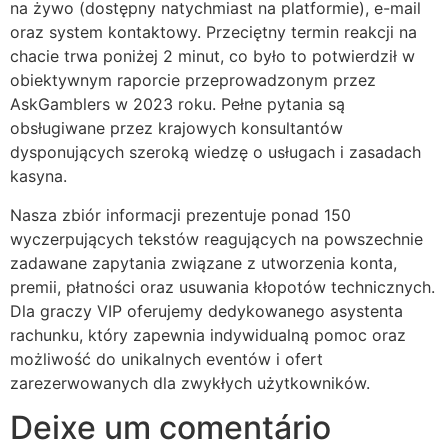
na żywo (dostępny natychmiast na platformie), e-mail
jobet
oraz system kontaktowy. Przeciętny termin reakcji na
chacie trwa poniżej 2 minut, co było to potwierdził w
liganbet
obiektywnym raporcie przeprowadzonym przez
rboslot
AskGamblers w 2023 roku. Pełne pytania są
obsługiwane przez krajowych konsultantów
tpark
dysponujących szeroką wiedzę o usługach i zasadach
kasyna.
obet giriş
Nasza zbiór informacji prezentuje ponad 150
liganbet
wyczerpujących tekstów reagujących na powszechnie
liganbet giriş
zadawane zapytania związane z utworzenia konta,
premii, płatności oraz usuwania kłopotów technicznych.
andpashabet
Dla graczy VIP oferujemy dedykowanego asystenta
liganbet giriş
rachunku, który zapewnia indywidualną pomoc oraz
możliwość do unikalnych eventów i ofert
jobet
zarezerwowanych dla zwykłych użytkowników.
cklink Panel
Deixe um comentário