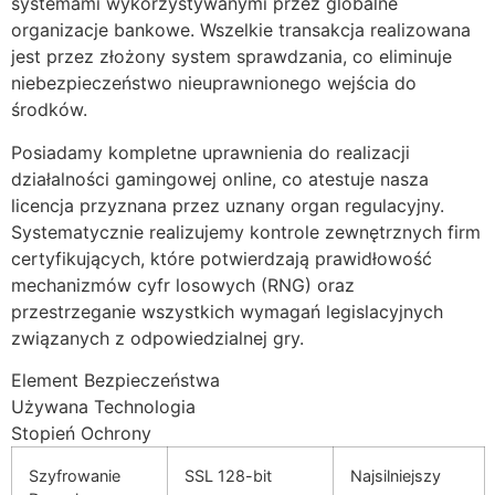
systemami wykorzystywanymi przez globalne
organizacje bankowe. Wszelkie transakcja realizowana
cklink panel
jest przez złożony system sprawdzania, co eliminuje
niebezpieczeństwo nieuprawnionego wejścia do
cklink panel
środków.
cklink panel
Posiadamy kompletne uprawnienia do realizacji
cklink panel
działalności gamingowej online, co atestuje nasza
licencja przyznana przez uznany organ regulacyjny.
cklink panel
Systematycznie realizujemy kontrole zewnętrznych firm
cklink panel
certyfikujących, które potwierdzają prawidłowość
mechanizmów cyfr losowych (RNG) oraz
cklink panel
przestrzeganie wszystkich wymagań legislacyjnych
związanych z odpowiedzialnej gry.
cklink panel
Element Bezpieczeństwa
cklink panel
Używana Technologia
cklink panel
Stopień Ochrony
cklink panel
Szyfrowanie
SSL 128-bit
Najsilniejszy