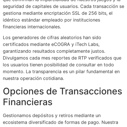
seguridad de capitales de usuarios. Cada transacción se
link panel
gestiona mediante encriptación SSL de 256 bits, el
idéntico estándar empleado por instituciones
klink
financieras internacionales.
klink
Los generadores de cifras aleatorios han sido
 Hacklink
certificados mediante eCOGRA y iTech Labs,
garantizando resultados completamente justos.
klink
Divulgamos cada mes reportes de RTP verificados que
los usuarios tienen posibilidad de consultar en todo
klink
momento. La transparencia es un pilar fundamental en
link satın al
nuestra operación cotidiana.
link panel
Opciones de Transacciones
link panel
Financieras
link panel
Gestionamos depósitos y retiros mediante un
link panel
ecosistema diversificado de formas de pago. Nuestra