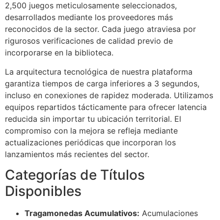
2,500 juegos meticulosamente seleccionados,
link panel
desarrollados mediante los proveedores más
link panel
reconocidos de la sector. Cada juego atraviesa por
rigurosos verificaciones de calidad previo de
link panel
incorporarse en la biblioteca.
link panel
La arquitectura tecnológica de nuestra plataforma
link panel
garantiza tiempos de carga inferiores a 3 segundos,
incluso en conexiones de rapidez moderada. Utilizamos
link panel
equipos repartidos tácticamente para ofrecer latencia
reducida sin importar tu ubicación territorial. El
minati
compromiso con la mejora se refleja mediante
klink
actualizaciones periódicas que incorporan los
lanzamientos más recientes del sector.
link Panel
Categorías de Títulos
klink
Disponibles
link Panel
al oku
Tragamonedas Acumulativos:
Acumulaciones