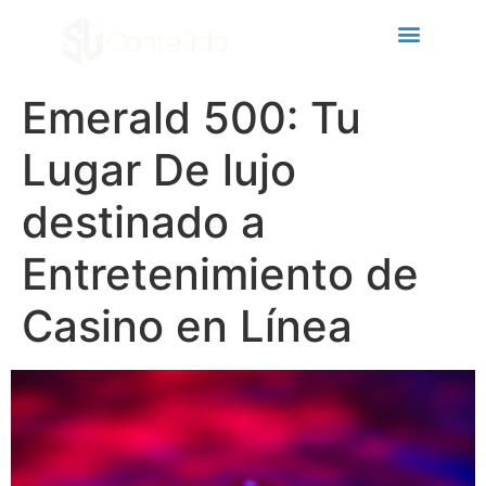
link panel
link panel
link paketleri
Emerald 500: Tu
klink
Lugar De lujo
klink
destinado a
klink
Entretenimiento de
klink
link panel
Casino en Línea
link panel
link panel
link panel
link panel