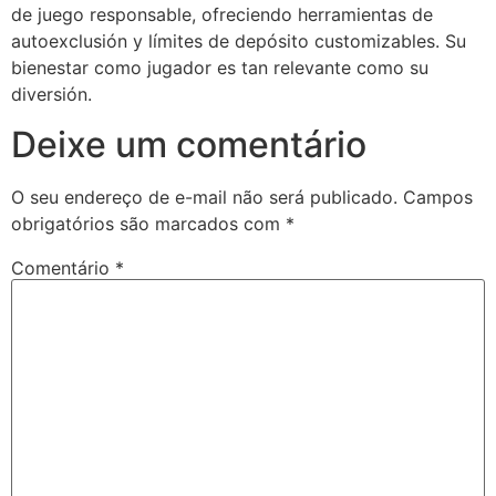
de juego responsable, ofreciendo herramientas de
bet
autoexclusión y límites de depósito customizables. Su
bienestar como jugador es tan relevante como su
iganbet
diversión.
pal
Deixe um comentário
park
bet giriş
O seu endereço de e-mail não será publicado.
Campos
obrigatórios são marcados com
*
iganbet
Comentário
*
ganbet giriş
ndpashabet
ganbet giriş
bet
link Panel