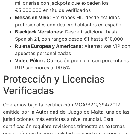
millonarias con jackpots que exceden los
link Panel
€5,000,000 en títulos verificados
Mesas en Vivo:
Emisiones HD desde estudios
link Panel
profesionales con dealers hablantes en español
link panel
Blackjack Versiones:
Desde tradicional hasta
Spanish 21, con rangos desde €1 hasta €10,000
al Oku
Ruleta Europea y Americana:
Alternativas VIP con
klink
apuestas personalizadas
Video Póker:
Colección premium con porcentajes
link panel
RTP superiores al 99.5%
link panel
Protección y Licencias
Verificadas
link panel
klink
Operamos bajo la certificación MGA/B2C/394/2017
klink
emitida por la Autoridad del Juego de Malta, una de las
jurisdicciones más estrictas a nivel mundial. Esta
klink
certificación requiere revisiones trimestrales externas
que confirman la imparcialidad de nuestros juegos y la
link panel