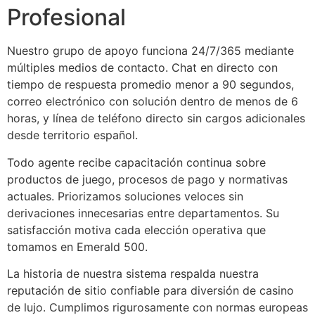
link giriş
Profesional
per sale
Nuestro grupo de apoyo funciona 24/7/365 mediante
acasino
múltiples medios de contacto. Chat en directo con
tiempo de respuesta promedio menor a 90 segundos,
bet
correo electrónico con solución dentro de menos de 6
ibom
horas, y línea de teléfono directo sin cargos adicionales
desde territorio español.
king Forum
Todo agente recibe capacitación continua sobre
ark giriş
productos de juego, procesos de pago y normativas
actuales. Priorizamos soluciones veloces sin
anca escort
derivaciones innecesarias entre departamentos. Su
sbahis
satisfacción motiva cada elección operativa que
tomamos en Emerald 500.
iganbet
La historia de nuestra sistema respalda nuestra
iganbet
reputación de sitio confiable para diversión de casino
et
de lujo. Cumplimos rigurosamente con normas europeas