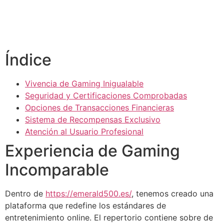
link panel
link panel
Índice
link panel
link panel
Vivencia de Gaming Inigualable
link panel
Seguridad y Certificaciones Comprobadas
Opciones de Transacciones Financieras
link panel
Sistema de Recompensas Exclusivo
Atención al Usuario Profesional
link panel
Experiencia de Gaming
link panel
Incomparable
link panel
link panel
Dentro de
https://emerald500.es/
, tenemos creado una
plataforma que redefine los estándares de
link panel
entretenimiento online. El repertorio contiene sobre de