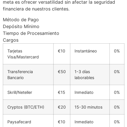
meta es ofrecer versatilidad sin afectar la seguridad
link panel
financiera de nuestros clientes.
link panel
Método de Pago
link panel
Depósito Mínimo
Tiempo de Procesamiento
link panel
Cargos
link panel
Tarjetas
€10
Instantáneo
0%
Visa/Mastercard
link panel
link panel
Transferencia
€50
1-3 días
0%
Bancario
laborables
link panel
link panel
Skrill/Neteller
€15
Inmediato
0%
link panel
Cryptos (BTC/ETH)
€20
15-30 minutos
0%
klink
Paysafecard
€10
Inmediato
0%
link panel