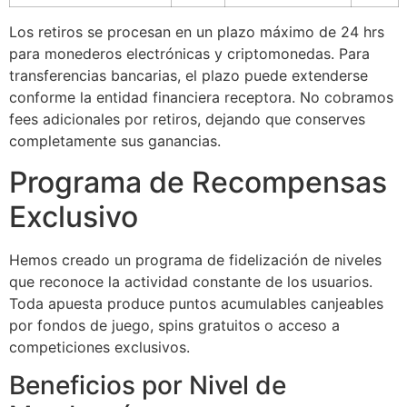
link panel
Los retiros se procesan en un plazo máximo de 24 hrs
para monederos electrónicas y criptomonedas. Para
link panel
transferencias bancarias, el plazo puede extenderse
link panel
conforme la entidad financiera receptora. No cobramos
fees adicionales por retiros, dejando que conserves
link panel
completamente sus ganancias.
link panel
Programa de Recompensas
link panel
Exclusivo
link panel
Hemos creado un programa de fidelización de niveles
link panel
que reconoce la actividad constante de los usuarios.
link panel
Toda apuesta produce puntos acumulables canjeables
por fondos de juego, spins gratuitos o acceso a
link satın al
competiciones exclusivos.
link Panel
Beneficios por Nivel de
link Panel