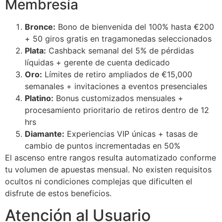
Membresía
link Panel
Bronce:
Bono de bienvenida del 100% hasta €200
link Panel
+ 50 giros gratis en tragamonedas seleccionados
Plata:
Cashback semanal del 5% de pérdidas
link Panel
líquidas + gerente de cuenta dedicado
Oro:
Límites de retiro ampliados de €15,000
link Panel
semanales + invitaciones a eventos presenciales
link Panel
Platino:
Bonus customizados mensuales +
procesamiento prioritario de retiros dentro de 12
link Panel
hrs
link Panel
Diamante:
Experiencias VIP únicas + tasas de
cambio de puntos incrementadas en 50%
link Panel
El ascenso entre rangos resulta automatizado conforme
tu volumen de apuestas mensual. No existen requisitos
link panel
ocultos ni condiciones complejas que dificulten el
link panel
disfrute de estos beneficios.
link panel
Atención al Usuario