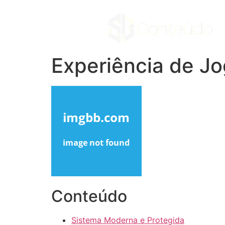
i
Experiência de J
Conteúdo
Sistema Moderna e Protegida