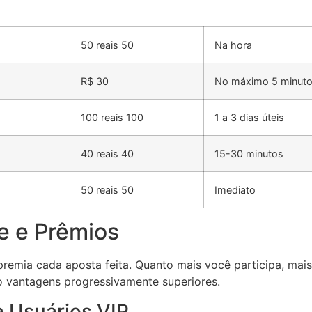
50 reais 50
Na hora
R$ 30
No máximo 5 minut
100 reais 100
1 a 3 dias úteis
40 reais 40
15-30 minutos
50 reais 50
Imediato
e e Prêmios
remia cada aposta feita. Quanto mais você participa, mais
o vantagens progressivamente superiores.
a Usuários VIP