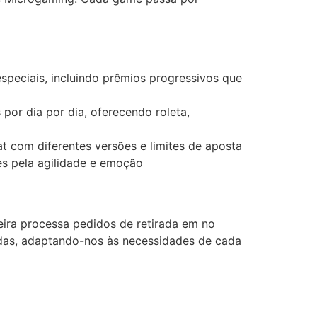
especiais, incluindo prêmios progressivos que
por dia por dia, oferecendo roleta,
at com diferentes versões e limites de aposta
s pela agilidade e emoção
ceira processa pedidos de retirada em no
das, adaptando-nos às necessidades de cada