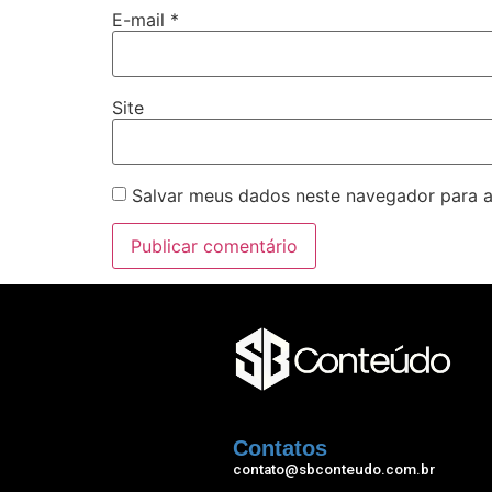
E-mail
*
Site
Salvar meus dados neste navegador para a
Contatos
contato@sbconteudo.com.br