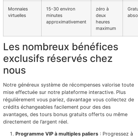
Monnaies
15-30 environ
zéro à
Gratu
klink satın al
virtuelles
minutes
deux
abso
approximativement
heures
klink Panel
maximum
klink Panel
Les nombreux bénéfices
klink Panel
exclusifs réservés chez
klink Panel
nous
klink Panel
klink Panel
Notre généreux système de récompenses valorise toute
mise effectuée sur notre plateforme interactive. Plus
klink Panel
régulièrement vous pariez, davantage vous collectez de
klink Panel
crédits échangeables facilement pour des des
avantages, des tours bonus gratuits offerts ou même
klink Panel
directement de l’argent réel.
klink Panel
Programme VIP à multiples paliers
: Progressez à