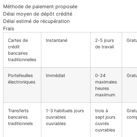
Méthode de paiement proposée
klink panel
Délai moyen de dépôt crédité
klink
Délai estimé de récupération
Frais
klink panel
Cartes de
Instantané
2-5 jours
Gratu
klink panel
crédit
de travail
bancaires
klink panel
traditionnelles
klink panel
Portefeuilles
Immédiat
0-24
Gratu
klink panel
électroniques
maximales
heures
klink panel
maximum
klink panel
Transferts
1-3 habituels jours
trois à
Gratu
klink panel
bancaires
ouvrables
sept jours
comp
traditionnels
ouvrables
ouvrés
klink panel
ouvrables
klink panel