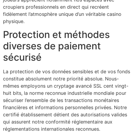
klink panel
croupiers professionnels en direct qui recréent
fidèlement l’atmosphère unique d’un véritable casino
klink panel
physique.
klink panel
Protection et méthodes
klink panel
diverses de paiement
klink panel
sécurisé
klink panel
La protection de vos données sensibles et de vos fonds
klink panel
constitue absolument notre priorité absolue. Nous-
klink panel
mêmes employons un cryptage avancé SSL cent vingt-
huit bits, la norme reconnue industrielle mondiale pour
klink panel
sécuriser l’ensemble de les transactions monétaires
klink panel
financières et informations personnelles privées. Notre
certifié établissement détient des autorisations valides
klink panel
qui assurent notre conformité réglementaire aux
réglementations internationales reconnues.
klink panel