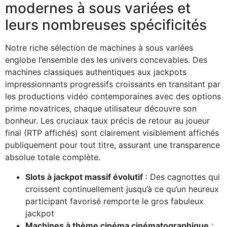
modernes à sous variées et
klink Panel
leurs nombreuses spécificités
klink
Notre riche sélection de machines à sous variées
al oku
englobe l’ensemble des les univers concevables. Des
klink Panel
machines classiques authentiques aux jackpots
impressionnants progressifs croissants en transitant par
klink Panel
les productions vidéo contemporaines avec des options
prime novatrices, chaque utilisateur découvre son
klink panel
bonheur. Les cruciaux taux précis de retour au joueur
al Oku
final (RTP affichés) sont clairement visiblement affichés
publiquement pour tout titre, assurant une transparence
klink
absolue totale complète.
klink panel
Slots à jackpot massif évolutif
: Des cagnottes qui
klink panel
croissent continuellement jusqu’à ce qu’un heureux
participant favorisé remporte le gros fabuleux
klink panel
jackpot
Machines à thème cinéma cinématographique
:
klink