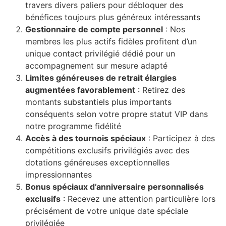
travers divers paliers pour débloquer des
klink panel
bénéfices toujours plus généreux intéressants
klink panel
Gestionnaire de compte personnel
: Nos
membres les plus actifs fidèles profitent d’un
klink panel
unique contact privilégié dédié pour un
klink giriş
accompagnement sur mesure adapté
Limites généreuses de retrait élargies
rabet
augmentées favorablement
: Retirez des
montants substantiels plus importants
 per sale
conséquents selon votre propre statut VIP dans
acasino
notre programme fidélité
Accès à des tournois spéciaux
: Participez à des
ibet
compétitions exclusifs privilégiés avec des
sibom
dotations généreuses exceptionnelles
impressionnantes
king Forum
Bonus spéciaux d’anniversaire personnalisés
exclusifs
: Recevez une attention particulière lors
park giriş
précisément de votre unique date spéciale
anca escort
privilégiée