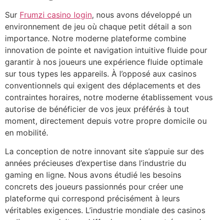
Sur
Frumzi casino login
, nous avons développé un
klink panel
environnement de jeu où chaque petit détail a son
klink panel
importance. Notre moderne plateforme combine
innovation de pointe et navigation intuitive fluide pour
klink panel
garantir à nos joueurs une expérience fluide optimale
sur tous types les appareils. À l’opposé aux casinos
klink panel
conventionnels qui exigent des déplacements et des
klink panel
contraintes horaires, notre moderne établissement vous
autorise de bénéficier de vos jeux préférés à tout
klink panel
moment, directement depuis votre propre domicile ou
klink panel
en mobilité.
klink panel
La conception de notre innovant site s’appuie sur des
années précieuses d’expertise dans l’industrie du
klink panel
gaming en ligne. Nous avons étudié les besoins
concrets des joueurs passionnés pour créer une
klink panel
plateforme qui correspond précisément à leurs
klink panel
véritables exigences. L’industrie mondiale des casinos