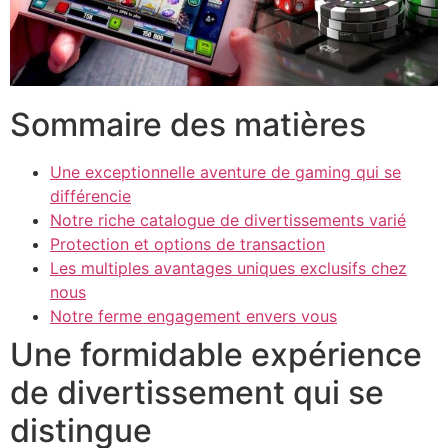
klink panel
klink panel
klink panel
Sommaire des matières
klink panel
Une exceptionnelle aventure de gaming qui se
klink panel
différencie
klink panel
Notre riche catalogue de divertissements varié
Protection et options de transaction
klink panel
Les multiples avantages uniques exclusifs chez
nous
klink panel
Notre ferme engagement envers vous
klink panel
Une formidable expérience
klink panel
de divertissement qui se
klink satın al
distingue
klink satın al