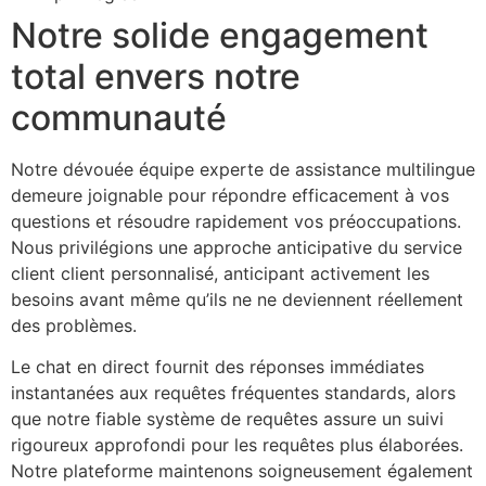
Notre solide engagement
sbahis
total envers notre
iganbet
communauté
iganbet
bet
Notre dévouée équipe experte de assistance multilingue
obet
demeure joignable pour répondre efficacement à vos
questions et résoudre rapidement vos préoccupations.
iganbet
Nous privilégions une approche anticipative du service
client client personnalisé, anticipant activement les
boslot
besoins avant même qu’ils ne ne deviennent réellement
park
des problèmes.
obet giriş
Le chat en direct fournit des réponses immédiates
instantanées aux requêtes fréquentes standards, alors
iganbet
que notre fiable système de requêtes assure un suivi
iganbet giriş
rigoureux approfondi pour les requêtes plus élaborées.
Notre plateforme maintenons soigneusement également
ndpashabet