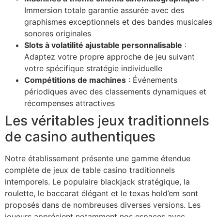
Immersion totale garantie assurée avec des
klink
graphismes exceptionnels et des bandes musicales
sonores originales
klink
Slots à volatilité ajustable personnalisable
:
klink panel
Adaptez votre propre approche de jeu suivant
votre spécifique stratégie individuelle
klink panel
Compétitions de machines
: Événements
périodiques avec des classements dynamiques et
klink
récompenses attractives
klink
Les véritables jeux traditionnels
 Hacklink
de casino authentiques
klink
Notre établissement présente une gamme étendue
klink
complète de jeux de table casino traditionnels
intemporels. Le populaire blackjack stratégique, la
klink satın al
roulette, le baccarat élégant et le texas hold’em sont
klink panel
proposés dans de nombreuses diverses versions. Les
joueurs apprécient notamment nos espaces avec