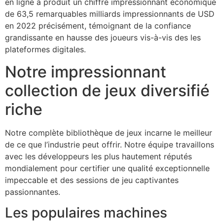
en ligne a produit un chiffre impressionnant économique
klink panel
de 63,5 remarquables milliards impressionnants de USD
klink panel
en 2022 précisément, témoignant de la confiance
grandissante en hausse des joueurs vis-à-vis des les
klink panel
plateformes digitales.
klink panel
Notre impressionnant
klink panel
collection de jeux diversifié
klink panel
riche
klink panel
Notre complète bibliothèque de jeux incarne le meilleur
klink panel
de ce que l’industrie peut offrir. Notre équipe travaillons
avec les développeurs les plus hautement réputés
minati
mondialement pour certifier une qualité exceptionnelle
klink
impeccable et des sessions de jeu captivantes
passionnantes.
klink Panel
Les populaires machines
klink