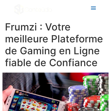
klink panel
klink panel
klink paketleri
Frumzi : Votre
klink
meilleure Plateforme
klink
de Gaming en Ligne
klink
fiable de Confiance
klink
klink
klink panel
klink panel
klink panel
klink panel