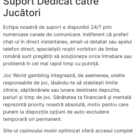
Suport Dedicat către
Jucători
Echipa noastră de suport e disponibil 24/7 prin
numeroase canale de comunicare. Indiferent că preferi
chat-ul în direct instantaneu, email-ul detaliat sau apelul
telefon direct, specialiștii noștri vorbitori de limba
română sunt pregătiți să soluționeze orice întrebare sau
problemă în cel mai rapid timp cu putință.
Joc World gambling integrează, de asemenea, unelte
responsabile de joc, lăsându-te să stabilești limite
zilnice, săptămânale sau lunare destinate depozite,
pariuri și timp de joc. Sănătatea ta financiară și mentală
reprezintă priority noastră absolută, motiv pentru care
punem la dispoziție opțiuni de auto-excludere
temporară ori permanent.
Site-ul cazinoului mobil optimizat oferă accesul complet