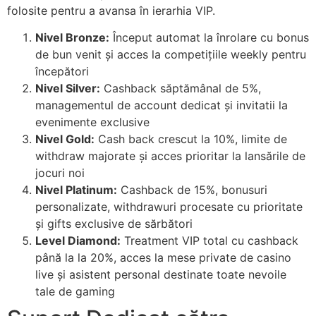
folosite pentru a avansa în ierarhia VIP.
Nivel Bronze:
Început automat la înrolare cu bonus
de bun venit și acces la competițiile weekly pentru
începători
Nivel Silver:
Cashback săptămânal de 5%,
managementul de account dedicat și invitatii la
evenimente exclusive
Nivel Gold:
Cash back crescut la 10%, limite de
withdraw majorate și acces prioritar la lansările de
jocuri noi
Nivel Platinum:
Cashback de 15%, bonusuri
personalizate, withdrawuri procesate cu prioritate
și gifts exclusive de sărbători
Level Diamond:
Treatment VIP total cu cashback
până la la 20%, acces la mese private de casino
live și asistent personal destinate toate nevoile
tale de gaming