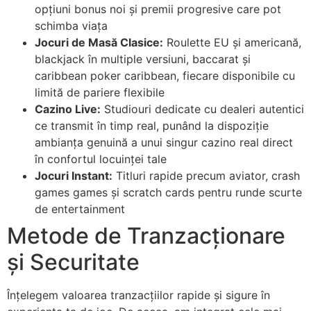
opțiuni bonus noi și premii progresive care pot
schimba viața
Jocuri de Masă Clasice:
Roulette EU și americană,
blackjack în multiple versiuni, baccarat și
caribbean poker caribbean, fiecare disponibile cu
limită de pariere flexibile
Cazino Live:
Studiouri dedicate cu dealeri autentici
ce transmit în timp real, punând la dispoziție
ambianța genuină a unui singur cazino real direct
în confortul locuinței tale
Jocuri Instant:
Titluri rapide precum aviator, crash
games games și scratch cards pentru runde scurte
de entertainment
Metode de Tranzacționare
și Securitate
Înțelegem valoarea tranzacțiilor rapide și sigure în