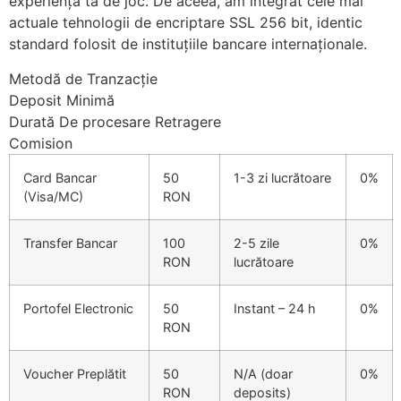
experiența ta de joc. De aceea, am integrat cele mai
actuale tehnologii de encriptare SSL 256 bit, identic
standard folosit de instituțiile bancare internaționale.
Metodă de Tranzacție
Deposit Minimă
Durată De procesare Retragere
Comision
Card Bancar
50
1-3 zi lucrătoare
0%
(Visa/MC)
RON
Transfer Bancar
100
2-5 zile
0%
RON
lucrătoare
Portofel Electronic
50
Instant – 24 h
0%
RON
Voucher Preplătit
50
N/A (doar
0%
RON
deposits)