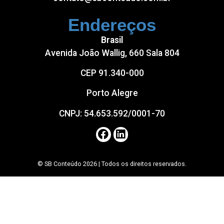
Endereços
Brasil
Avenida João Wallig, 660 Sala 804
CEP 91.340-000
Porto Alegre
CNPJ: 54.653.592/0001-70
© SB Conteúdo 2026 | Todos os direitos reservados.