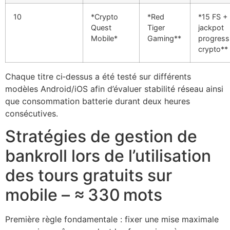
10
*Crypto
*Red
*15 FS +
Quest
Tiger
jackpot
Mobile*
Gaming**
progress
crypto**
Chaque titre ci‑dessus a été testé sur différents
modèles Android/iOS afin d’évaluer stabilité réseau ainsi
que consommation batterie durant deux heures
consécutives.
Stratégies de gestion de
bankroll lors de l’utilisation
des tours gratuits sur
mobile – ≈ 330 mots
Première règle fondamentale : fixer une mise maximale