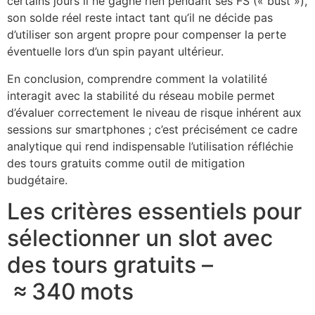
certains jours il ne gagne rien pendant ses FS (« bust »),
son solde réel reste intact tant qu’il ne décide pas
l
d’utiliser son argent propre pour compenser la perte
éventuelle lors d’un spin payant ultérieur.
En conclusion, comprendre comment la volatilité
interagit avec la stabilité du réseau mobile permet
d’évaluer correctement le niveau de risque inhérent aux
sessions sur smartphones ; c’est précisément ce cadre
analytique qui rend indispensable l’utilisation réfléchie
des tours gratuits comme outil de mitigation
budgétaire.
 al
Les critères essentiels pour
l
sélectionner un slot avec
l
des tours gratuits –
l
≈ 340 mots
l