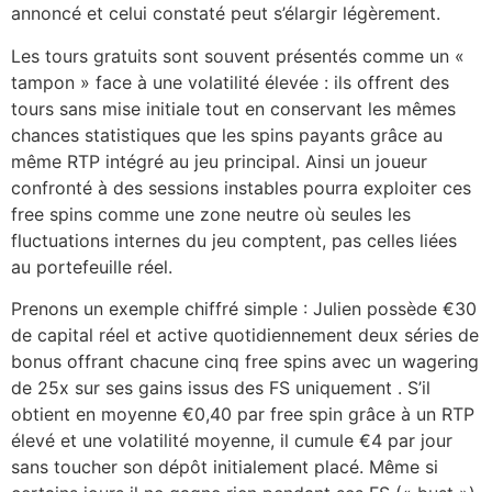
annoncé et celui constaté peut s’élargir légèrement.
l
Les tours gratuits sont souvent présentés comme un «
l
tampon » face à une volatilité élevée : ils offrent des
tours sans mise initiale tout en conservant les mêmes
l
chances statistiques que les spins payants grâce au
même RTP intégré au jeu principal. Ainsi un joueur
confronté à des sessions instables pourra exploiter ces
free spins comme une zone neutre où seules les
l
fluctuations internes du jeu comptent, pas celles liées
au portefeuille réel.
l
Prenons un exemple chiffré simple : Julien possède €30
l
de capital réel et active quotidiennement deux séries de
bonus offrant chacune cinq free spins avec un wagering
de 25x sur ses gains issus des FS uniquement . S’il
obtient en moyenne €0,40 par free spin grâce à un RTP
élevé et une volatilité moyenne, il cumule €4 par jour
sans toucher son dépôt initialement placé. Même si
l