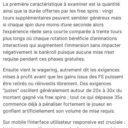
l
La première caractéristique à examiner est la quantité
ainsi que la durée offertes par les free spins : vingt
l
tours supplémentaires peuvent sembler généreux mais
si chaque spin dure moins d’une seconde alors
l
l’expérience réelle sera courte comparée à trente tours
l
plus longs où chaque rotation bénéficie d’animations
interactives qui augmentent l’immersion sans impacter
l
négativement le bankroll puisque aucune mise n’est
l
requise pendant ces phases gratuites.
l
Ensuite vient le wagering, autrement dit les exigences
mises à profit avant que les gains issus des FS puissent
l
être retirés ou réinvestis librement​​​. Des exigences
“justes” oscillent généralement autour de 20x à 30x du
l
montant gagné via free spins ; tout ce qui dépasse 35x
l
commence déjà à pénaliser fortement le joueur en
gonflant artificiellement son volume de mise requis.
Sur mobile l’interface utilisateur responsive est cruciale :
l