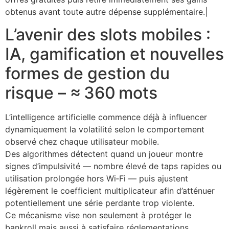
obtenus avant toute autre dépense supplémentaire.|
L’avenir des slots mobiles :
IA, gamification et nouvelles
formes de gestion du
risque – ≈ 360 mots
L’intelligence artificielle commence déjà à influencer
dynamiquement la volatilité selon le comportement
observé chez chaque utilisateur mobile.
Des algorithmes détectent quand un joueur montre
signes d’impulsivité — nombre élevé de taps rapides ou
utilisation prolongée hors Wi‑Fi — puis ajustent
légèrement le coefficient multiplicateur afin d’atténuer
potentiellement une série perdante trop violente.
Ce mécanisme vise non seulement à protéger le
bankroll mais aussi à satisfaire réglementations