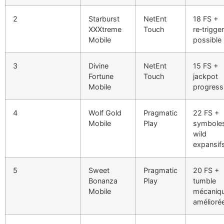
2
Starburst
NetEnt
18 FS +
XXXtreme
Touch
re‑trigger
Mobile
possible
3
Divine
NetEnt
15 FS +
Fortune
Touch
jackpot
Mobile
progress
m
4
Wolf Gold
Pragmatic
22 FS +
Mobile
Play
symbole
wild
rt
expansif
5
Sweet
Pragmatic
20 FS +
Bonanza
Play
tumble
Mobile
mécaniq
amélioré