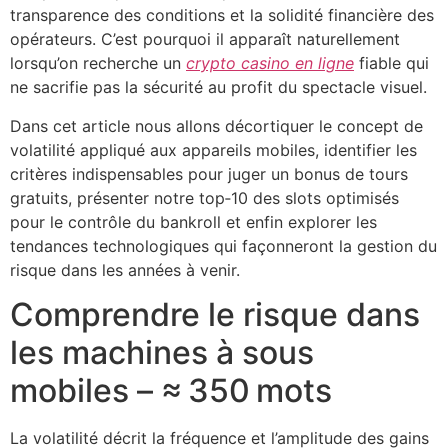
transparence des conditions et la solidité financière des
l
opérateurs. C’est pourquoi il apparaît naturellement
lorsqu’on recherche un
crypto casino en ligne
fiable qui
l
ne sacrifie pas la sécurité au profit du spectacle visuel.
l
Dans cet article nous allons décortiquer le concept de
volatilité appliqué aux appareils mobiles, identifier les
l
critères indispensables pour juger un bonus de tours
l
gratuits, présenter notre top‑10 des slots optimisés
pour le contrôle du bankroll et enfin explorer les
l
tendances technologiques qui façonneront la gestion du
l
risque dans les années à venir.
Comprendre le risque dans
l
les machines à sous
l
mobiles – ≈ 350 mots
l
l
La volatilité décrit la fréquence et l’amplitude des gains