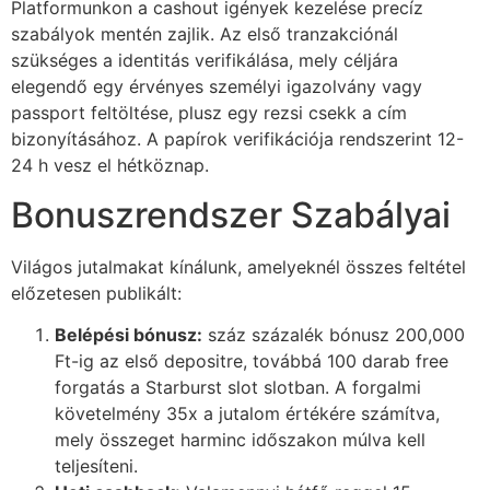
Platformunkon a cashout igények kezelése precíz
szabályok mentén zajlik. Az első tranzakciónál
ink Panel
szükséges a identitás verifikálása, mely céljára
ink Panel
elegendő egy érvényes személyi igazolvány vagy
passport feltöltése, plusz egy rezsi csekk a cím
ink Panel
bizonyításához. A papírok verifikációja rendszerint 12-
24 h vesz el hétköznap.
ink Panel
Bonuszrendszer Szabályai
ink Panel
ink Panel
Világos jutalmakat kínálunk, amelyeknél összes feltétel
ink Panel
előzetesen publikált:
ink Panel
Belépési bónusz:
száz százalék bónusz 200,000
Ft-ig az első depositre, továbbá 100 darab free
ink panel
forgatás a Starburst slot slotban. A forgalmi
követelmény 35x a jutalom értékére számítva,
ink panel
mely összeget harminc időszakon múlva kell
ink panel
teljesíteni.