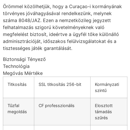
ink panel
Örömmel közölhetjük, hogy a Curaçao-i kormányának
törvényes jóváhagyásával rendelkezünk, melynek
ink panel
száma 8048/JAZ. Ezen a nemzetközileg jegyzett
ink panel
felhatalmazás szigorú követelményeknek való
megfelelést biztosít, ideértve a ügyfél tőke különálló
ink panel
adminisztrációját, időszakos felülvizsgálatokat és a
ink panel
tisztességes játék garantálását.
ink panel
Biztonsági Tényező
Technológia
inati
Megóvás Mértéke
link
Titkosítás
SSL titkosítás 256-bit
Kormányzati
szintű
ink Panel
link
Tűzfal
CF professzionális
Elosztott
megoldás
támadás
ink Panel
szűrés
l oku