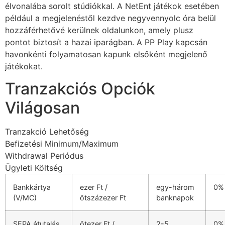
ink panel
élvonalába sorolt stúdiókkal. A NetEnt játékok esetében
például a megjelenéstől kezdve negyvennyolc óra belül
ink panel
hozzáférhetővé kerülnek oldalunkon, amely plusz
pontot biztosít a hazai iparágban. A PP Play kapcsán
ink panel
havonkénti folyamatosan kapunk elsőként megjelenő
ink panel
játékokat.
ink panel
Tranzakciós Opciók
ink panel
Világosan
ink panel
Tranzakció Lehetőség
ink panel
Befizetési Minimum/Maximum
Withdrawal Periódus
ink panel
Ügyleti Költség
ink panel
Bankkártya
ezer Ft /
egy-három
0%
(V/MC)
ötszázezer Ft
banknapok
link
ink panel
SEPA átutalás
ötezer Ft /
2-5
0%