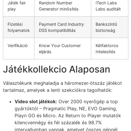
Játék fair
Random Number
iTech Labs
ink Panel
play
Generator minősítés
Labs auditált
ink Panel
Fizetési
Payment Card Industry
Bankszintű
ink panel
folyamatok
DSS kompatibilitás
biztonság
l Oku
Verifikáció
Know Your Customer
Kétfaktoros
link
eljárás
hitelesítés
ink panel
Játékkollekcio Alaposan
ink panel
Választékunk meghaladja a háromezer-ötszáz játékot
ink panel
tartalmaz, amelyek a lenti szekciókra tagolhatók:
link
Video slot játékok:
Over 2000 nyerőgép a top
link
gyártóktól – Pragmatic Play, NE, EVO Gaming,
Playn GO és Micro. Az Return to Player mutatók
link
kilencvennégy és fél százalék és 98.7%
intervallumban vannak, amelyet összes gépnél
ink panel