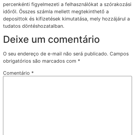
percenkénti figyelmezeti a felhasználókat a szórakozási
e giriş
időről. Összes számla mellett megtekinthető a
deposittok és kifizetések kimutatása, mely hozzájárul a
e güncel giriş
tudatos döntéshozatalban.
Deixe um comentário
O seu endereço de e-mail não será publicado.
Campos
obrigatórios são marcados com
*
Comentário
*