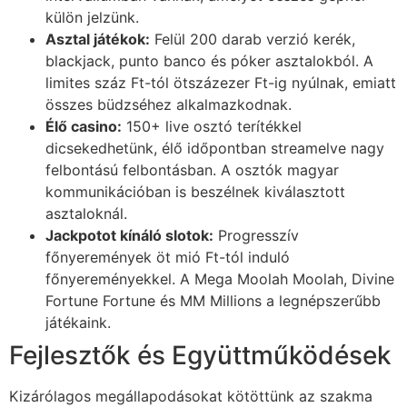
külön jelzünk.
ink panel
Asztal játékok:
Felül 200 darab verzió kerék,
blackjack, punto banco és póker asztalokból. A
link
limites száz Ft-tól ötszázezer Ft-ig nyúlnak, emiatt
link
összes büdzséhez alkalmazkodnak.
Élő casino:
150+ live osztó terítékkel
Hacklink
dicsekedhetünk, élő időpontban streamelve nagy
felbontású felbontásban. A osztók magyar
link
kommunikációban is beszélnek kiválasztott
link
asztaloknál.
Jackpotot kínáló slotok:
Progresszív
ink satın al
főnyeremények öt mió Ft-tól induló
ink panel
főnyereményekkel. A Mega Moolah Moolah, Divine
Fortune Fortune és MM Millions a legnépszerűbb
ink panel
játékaink.
ink panel
Fejlesztők és Együttműködések
ink panel
Kizárólagos megállapodásokat kötöttünk az szakma