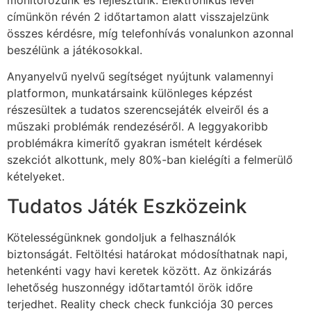
et
címünkön révén 2 időtartamon alatt visszajelzünk
összes kérdésre, míg telefonhívás vonalunkon azonnal
bahis
beszélünk a játékosokkal.
et
Anyanyelvű nyelvű segítséget nyújtunk valamennyi
platformon, munkatársaink különleges képzést
et
részesültek a tudatos szerencsejáték elveiről és a
anbet giriş
műszaki problémák rendezéséről. A leggyakoribb
problémákra kimerítő gyakran ismételt kérdések
ganbet
szekciót alkottunk, mely 80%-ban kielégíti a felmerülő
anbet giriş
kételyeket.
Tudatos Játék Eszközeink
dpashabet
et
Kötelességünknek gondoljuk a felhasználók
biztonságát. Feltöltési határokat módosíthatnak napi,
et
hetenkénti vagy havi keretek között. Az önkizárás
ink Panel
lehetőség huszonnégy időtartamtól örök időre
terjedhet. Reality check check funkciója 30 perces
e