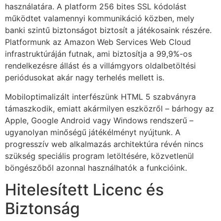
használatára. A platform 256 bites SSL kódolást
működtet valamennyi kommunikáció közben, mely
ink panel
banki szintű biztonságot biztosít a játékosaink részére.
ink panel
Platformunk az Amazon Web Services Web Cloud
infrastruktúráján futnak, ami biztosítja a 99,9%-os
ink panel
rendelkezésre állást és a villámgyors oldalbetöltési
ink panel
periódusokat akár nagy terhelés mellett is.
ink panel
Mobiloptimalizált interfészünk HTML 5 szabványra
támaszkodik, emiatt akármilyen eszközről – bárhogy az
ink panel
Apple, Google Android vagy Windows rendszerű –
ugyanolyan minőségű játékélményt nyújtunk. A
ink panel
progresszív web alkalmazás architektúra révén nincs
ink panel
szükség speciális program letöltésére, közvetlenül
böngészőből azonnal használhatók a funkcióink.
ink panel
Hitelesített Licenc és
ink panel
Biztonság
ink panel