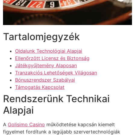
ink panel
ink panel
ink panel
Tartalomjegyzék
ink panel
Oldalunk Technológiai Alapjai
ink panel
Ellenőrzött Licensz és Biztonság
ink panel
Játékgyűjtemény Alaposan
Tranzakciós Lehetőségek Világosan
ink panel
Bónuszrendszer Szabályai
Támogatás Kapcsolat
ink panel
Rendszerünk Technikai
ink satın al
Alapjai
ink satın al
ink panel
A
Golisimo Casino
működtetése kapcsán kiemelt
figyelmet fordítunk a legújabb szervertechnológiák
ink panel