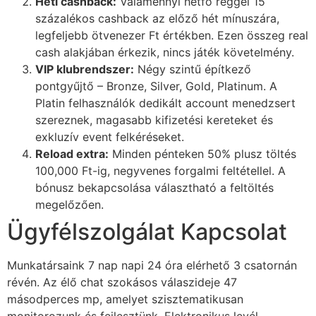
Heti cashback:
Valamennyi hétfő reggel 15
ink giriş
százalékos cashback az előző hét mínuszára,
er sale
legfeljebb ötvenezer Ft értékben. Ezen összeg real
cash alakjában érkezik, nincs játék követelmény.
bet
VIP klubrendszer:
Négy szintű építkező
pontgyűjtő – Bronze, Silver, Gold, Platinum. A
et
Platin felhasználók dedikált account menedzsert
ganbet
szereznek, magasabb kifizetési kereteket és
exkluzív event felkéréseket.
ing Forum
Reload extra:
Minden pénteken 50% plusz töltés
et giriş
100,000 Ft-ig, negyvenes forgalmi feltétellel. A
bónusz bekapcsolása választható a feltöltés
nca escort
megelőzően.
bahis
Ügyfélszolgálat Kapcsolat
et
Munkatársaink 7 nap napi 24 óra elérhető 3 csatornán
ganbet
révén. Az élő chat szokásos válaszideje 47
másodperces mp, amelyet szisztematikusan
t
monitorozunk és fejlesztünk. Elektronikus levél