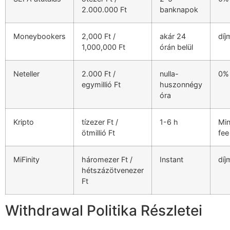
2.000.000 Ft
banknapok
ink panel
ink panel
Moneybookers
2,000 Ft /
akár 24
díj
1,000,000 Ft
órán belül
ink panel
ink panel
Neteller
2.000 Ft /
nulla-
0%
egymillió Ft
huszonnégy
ink panel
óra
ink panel
Kripto
tízezer Ft /
1-6 h
Min
ink panel
ötmillió Ft
fee
ink panel
MiFinity
háromezer Ft /
Instant
díj
ink panel
hétszázötvenezer
Ft
ink satın al
Withdrawal Politika Részletei
ink Panel
ink Panel