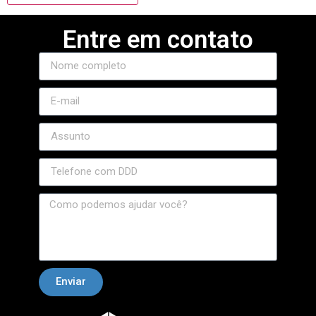
Entre em contato
Enviar