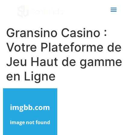
Hacklink panel
Hacklink panel
Backlink paketleri
Gransino Casino :
Hacklink
Votre Plateforme de
Hacklink
Jeu Haut de gamme
Hacklink
en Ligne
Hacklink
Hacklink panel
Hacklink panel
Hacklink panel
Hacklink panel
Hacklink panel