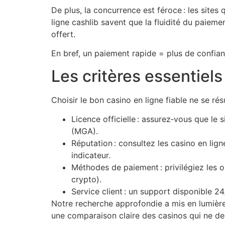
De plus, la concurrence est féroce : les sites
ligne cashlib savent que la fluidité du paieme
offert.
En bref, un paiement rapide = plus de confian
Les critères essentiels
Choisir le bon casino en ligne fiable ne se ré
Licence officielle : assurez‑vous que le
(MGA).
Réputation : consultez les casino en lig
indicateur.
Méthodes de paiement : privilégiez les o
crypto).
Service client : un support disponible 
Notre recherche approfondie a mis en lumièr
une comparaison claire des casinos qui ne dem