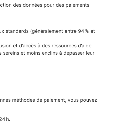
rotection des données pour des paiements
ux standards (généralement entre 94 % et
usion et d’accès à des ressources d’aide.
s sereins et moins enclins à dépasser leur
s bonnes méthodes de paiement, vous pouvez
24 h.