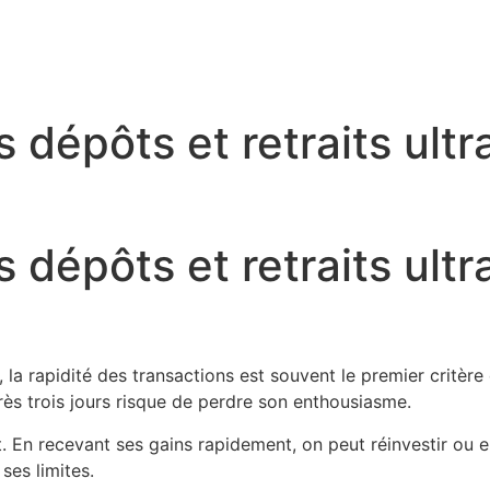
Início
Quem somos
Marc
dépôts et retraits ultr
dépôts et retraits ultr
la rapidité des transactions est souvent le premier critère 
rès trois jours risque de perdre son enthousiasme.
. En recevant ses gains rapidement, on peut réinvestir ou en
ses limites.