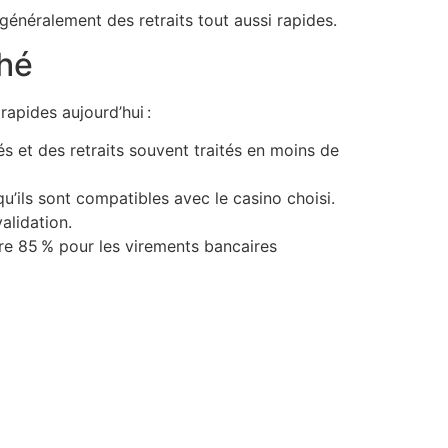
généralement des retraits tout aussi rapides.
ché
rapides aujourd’hui :
és et des retraits souvent traités en moins de
u’ils sont compatibles avec le casino choisi.
alidation.
re 85 % pour les virements bancaires