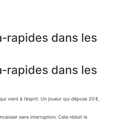
as
Parceiros
Fale conoso
a‑rapides dans les
a‑rapides dans les
qui vient à l’esprit. Un joueur qui dépose 20 €,
caisser sans interruption. Cela réduit le