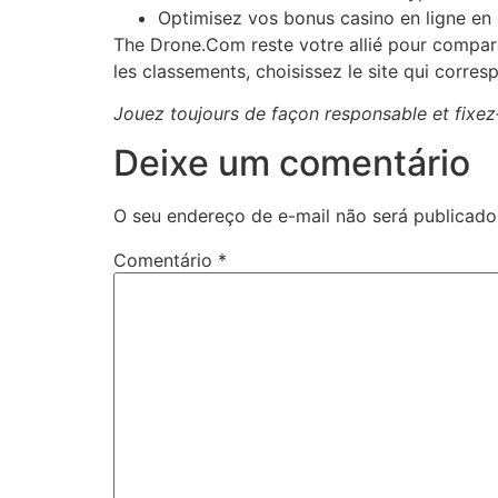
Optimisez vos bonus casino en ligne en 
The Drone.Com reste votre allié pour comparer
les classements, choisissez le site qui corre
Jouez toujours de façon responsable et fixez
Deixe um comentário
O seu endereço de e-mail não será publicado
Comentário
*