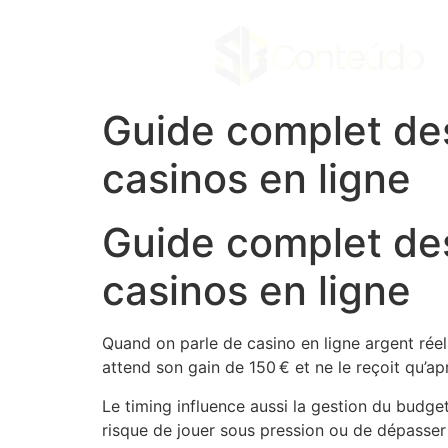
ri
Guide complet des 
casinos en ligne
Guide complet des 
casinos en ligne
Quand on parle de casino en ligne argent réel, 
attend son gain de 150 € et ne le reçoit qu’ap
Le timing influence aussi la gestion du budget
risque de jouer sous pression ou de dépasser 