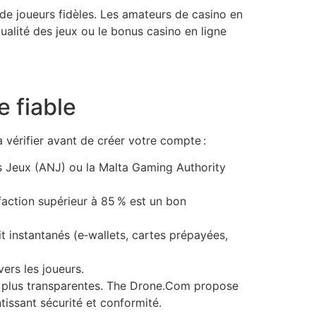
e de joueurs fidèles. Les amateurs de casino en
qualité des jeux ou le bonus casino en ligne
e fiable
à vérifier avant de créer votre compte :
des Jeux (ANJ) ou la Malta Gaming Authority
faction supérieur à 85 % est un bon
t instantanés (e‑wallets, cartes prépayées,
ers les joueurs.
 plus transparentes. The Drone.Com propose
tissant sécurité et conformité.