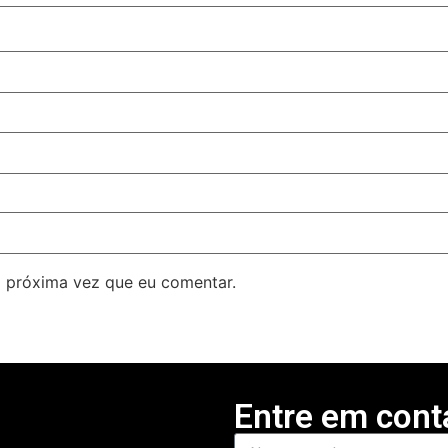
 próxima vez que eu comentar.
Entre em cont