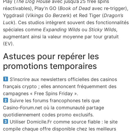
Play (
The Dog House
avec jusqu’à 25 free spins
réactivables), Play’n GO (
Book of Dead
avec re‑trigger),
Yggdrasil (
Vikings Go Berzerk
) et Red Tiger (
Dragon’s
Luck
). Ces studios intègrent souvent des fonctionnalités
spéciales comme
Expanding Wilds
ou
Sticky Wilds
,
augmentant ainsi la valeur moyenne par tour gratuit
(EV).
Astuces pour repérer les
promotions temporaires
S’inscrire aux newsletters officielles des casinos
français crypto ; elles annoncent fréquemment des
campagnes « Free Spins Friday ».
Suivre les forums francophones tels que
Casino‑Forum.net où la communauté partage
al
quotidiennement codes promo exclusifs.
Utiliser Domicile.Fr comme source fiable : le site
compile chaque offre disponible chez les meilleurs