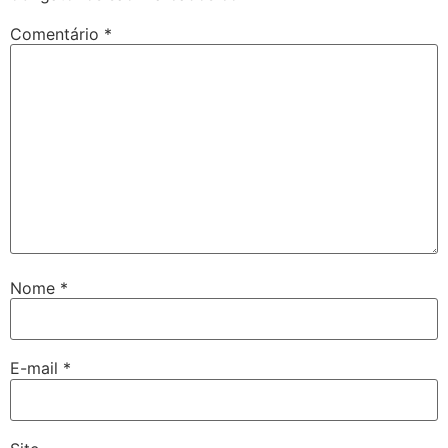
Comentário
*
Nome
*
E-mail
*