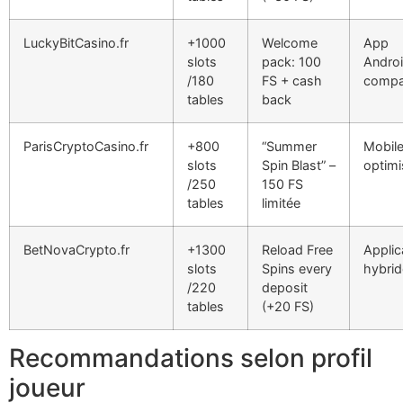
LuckyBitCasino.fr
+1000
Welcome
App
slots
pack: 100
Andro
/180
FS + cash
compa
tables
back
ParisCryptoCasino.fr
+800
“Summer
Mobil
slots
Spin Blast” –
optimi
/250
150 FS
tables
limitée
BetNovaCrypto.fr
+1300
Reload Free
Applic
slots
Spins every
hybrid
/220
deposit
tables
(+20 FS)
Recommandations selon profil
joueur