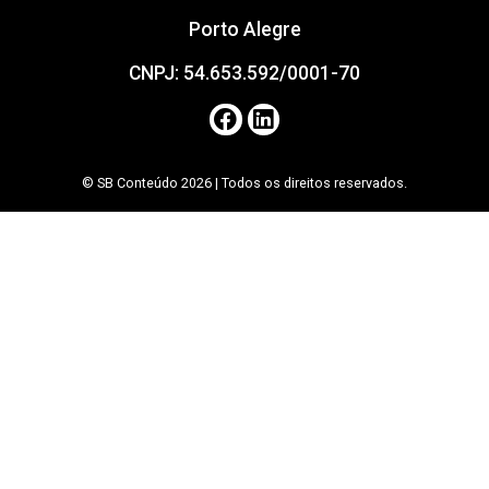
Porto Alegre
CNPJ: 54.653.592/0001-70
© SB Conteúdo 2026 | Todos os direitos reservados.