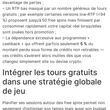
davantage de pertes ;
– Un RTP bas masqué par un nombre généreux de tours
gratuits ; par exemple certaines versions low‑RTP (<94
%) proposent jusqu’à 50 free spins mais finissent par
consommer rapidement votre capital réel lorsqu’elles
sont jouées hors promotion ;
– La dépendance excessive aux programmes «
cashback » qui offrent parfois seulement
5 %
du
montant perdu sous forme de crédits non retirables —
ces crédits s’avèrent alors inutiles dès que vous
changez simplement site ou devise crypto.
Intégrer les tours gratuits
dans une stratégie globale
de jeu
Planifier ses sessions autour des free spins permet non
seulement d’optimiser son temps mais aussi son budget