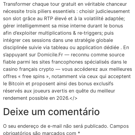
Transformer chaque tour gratuit en véritable chanceur
nécessite trois piliers essentiels : choisir judicieusement
son slot grâce au RTP élevé et à la volatilité adaptée;
gérer intelligemment sa mise interne durant le bonus
afin d’exploiter multiplications & re‑triggers; puis
intégrer ces sessions dans une stratégie globale
disciplinée suivie via tableau ou application dédiée . En
s’appuyant sur Domicile.Fr — reconnu comme source
fiable parmi les sites francophones spécialisés dans le
casino français crypto — vous accéderez aux meilleures
offres « free spins », notamment via ceux qui acceptent
le Bitcoin et proposent ainsi des bonus exclusifs
réservés aux joueurs avertis en quête du meilleur
rendement possible en 2026.</>
Deixe um comentário
O seu endereço de e-mail não será publicado.
Campos
obrigatórios são marcados com
*