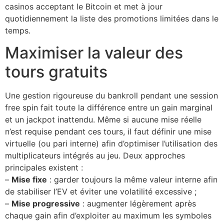
casinos acceptant le Bitcoin et met à jour
quotidiennement la liste des promotions limitées dans le
temps.
Maximiser la valeur des
tours gratuits
Une gestion rigoureuse du bankroll pendant une session
free spin fait toute la différence entre un gain marginal
et un jackpot inattendu. Même si aucune mise réelle
n’est requise pendant ces tours, il faut définir une mise
virtuelle (ou pari interne) afin d’optimiser l’utilisation des
multiplicateurs intégrés au jeu. Deux approches
principales existent :
–
Mise fixe
: garder toujours la même valeur interne afin
de stabiliser l’EV et éviter une volatilité excessive ;
–
Mise progressive
: augmenter légèrement après
chaque gain afin d’exploiter au maximum les symboles