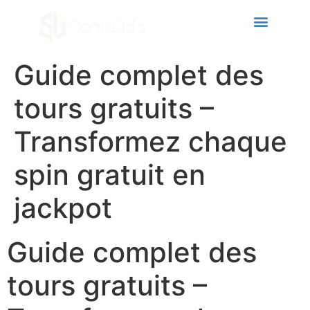
eri
Guide complet des
tours gratuits –
Transformez chaque
spin gratuit en
jackpot
Guide complet des
tours gratuits –