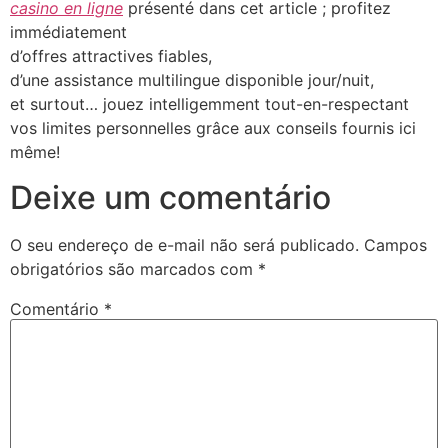
casino en ligne
présenté dans cet article ; profitez
immédiatement
d’offres attractives fiables,
d’une assistance multilingue disponible jour/nuit,
et surtout… jouez intelligemment tout-en-respectant
vos limites personnelles grâce aux conseils fournis ici
même!
Deixe um comentário
O seu endereço de e-mail não será publicado.
Campos
obrigatórios são marcados com
*
Comentário
*