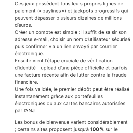
Ces jeux possèdent tous leurs propres lignes de
paiement (« paylines ») et jackpots progressifs qui
anel
peuvent dépasser plusieurs dizaines de millions
d’euros.
Créer un compte est simple : il suffit de saisir son
adresse e‑mail, choisir un nom d’utilisateur sécurisé
nk
puis confirmer via un lien envoyé par courrier
électronique.
Ensuite vient l’étape cruciale de vérification
d’identité – upload d’une pièce officielle et parfois
une facture récente afin de lutter contre la fraude
tın al
financière.
Une fois validée, le premier dépôt peut être réalisé
anel
instantanément grâce aux portefeuilles
anel
électroniques ou aux cartes bancaires autorisées
par l’ANJ.
anel
Les bonus de bienvenue varient considérablement
anel
; certains sites proposent jusqu’à
100 %
sur le