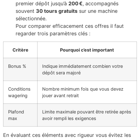
premier dépôt jusqu’à
200 €
, accompagnés
anel
souvent
30 tours gratuits
sur une machine
anel
sélectionnée.
Pour comparer efficacement ces offres il faut
anel
regarder trois paramètres clés :
anel
Critère
Pourquoi c’est important
anel
anel
Bonus %
Indique immédiatement combien votre
dépôt sera majoré
anel
anel
Conditions
Nombre minimum fois que vous devez
wagering
jouer avant retrait
anel
anel
Plafond
Limite maximale pouvant être retirée après
max
avoir rempli les exigences
En évaluant ces éléments avec rigueur vous évitez les
anel