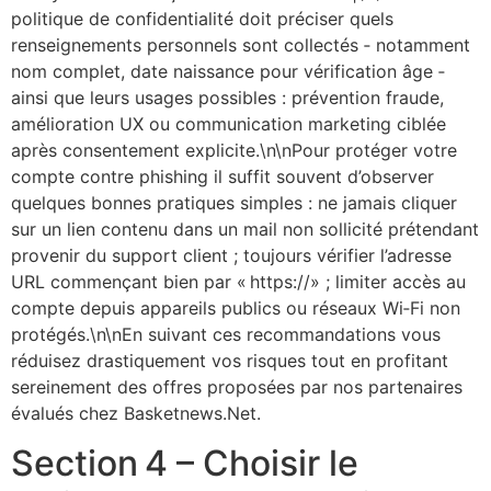
politique de confidentialité doit préciser quels
renseignements personnels sont collectés ‑ notamment
nom complet, date naissance pour vérification âge ‑
ainsi que leurs usages possibles : prévention fraude,
amélioration UX ou communication marketing ciblée
après consentement explicite.\n\nPour protéger votre
compte contre phishing il suffit souvent d’observer
quelques bonnes pratiques simples : ne jamais cliquer
sur un lien contenu dans un mail non sollicité prétendant
provenir du support client ; toujours vérifier l’adresse
URL commençant bien par « https://» ; limiter accès au
compte depuis appareils publics ou réseaux Wi‑Fi non
protégés.\n\nEn suivant ces recommandations vous
réduisez drastiquement vos risques tout en profitant
sereinement des offres proposées par nos partenaires
évalués chez Basketnews.Net.
Section 4 – Choisir le