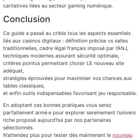
caritatives liées au secteur gaming numérique.
Conclusion
Ce guide a passé au crible tous les aspects essentiels
liés aux casinos digitaux : définition précise vs salles
traditionnelles, cadre légal français imposé par l’ANJ,
techniques modernes assurant sécurité optimale,
critères pointus permettant choisir LE nouveau site
adéquat,
stratégies éprouvées pour maximiser vos chances aux
tables classiques,
et enfin outils indispensables favorisant jeu responsable.​
En adoptant ces bonnes pratiques vous serez
parfaitement armé·e pour explorer sereinement l’univers
riche proposé aujourd’hui par nos partenaires
sélectionnés.
N’attendez plus pour tester dès maintenant le
nouveau