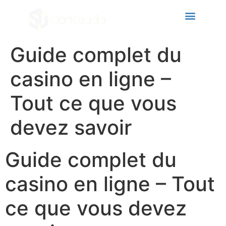
anel
anel
ketleri
Guide complet du
casino en ligne –
Tout ce que vous
devez savoir
anel
Guide complet du
anel
casino en ligne – Tout
anel
anel
ce que vous devez
anel