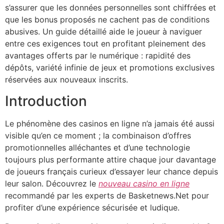
s’assurer que les données personnelles sont chiffrées et
anel
que les bonus proposés ne cachent pas de conditions
abusives. Un guide détaillé aide le joueur à naviguer
anel
entre ces exigences tout en profitant pleinement des
avantages offerts par le numérique : rapidité des
anel
dépôts, variété infinie de jeux et promotions exclusives
anel
réservées aux nouveaux inscrits.
anel
Introduction
anel
Le phénomène des casinos en ligne n’a jamais été aussi
anel
visible qu’en ce moment ; la combinaison d’offres
promotionnelles alléchantes et d’une technologie
anel
toujours plus performante attire chaque jour davantage
de joueurs français curieux d’essayer leur chance depuis
anel
leur salon. Découvrez le
nouveau casino en ligne
anel
recommandé par les experts de Basketnews.Net pour
profiter d’une expérience sécurisée et ludique.
anel