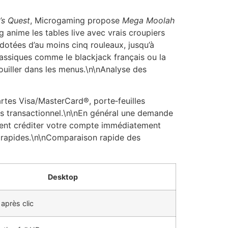
’s Quest
, Microgaming propose
Mega Moolah
 anime les tables live avec vrais croupiers
otées d’au moins cinq rouleaux, jusqu’à
lassiques comme le blackjack français ou la
fouiller dans les menus.\n\nAnalyse des
artes Visa/MasterCard®, porte‑feuilles
ais transactionnel.\n\nEn général une demande
euvent créditer votre compte immédiatement
 rapides.\n\nComparaison rapide des
Desktop
après clic