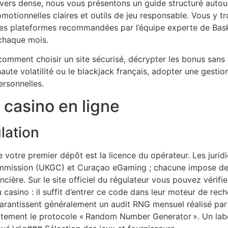
vers dense, nous vous présentons un guide structuré autour d
omotionnelles claires et outils de jeu responsable. Vous y 
es plateformes recommandées par l’équipe experte de Baske
 chaque mois.
comment choisir un site sécurisé, décrypter les bonus sans s
haute volatilité ou le blackjack français, adopter une gestio
rsonnelles.
 casino en ligne
ulation
re votre premier dépôt est la licence du opérateur. Les jurid
mission (UKGC) et Curaçao eGaming ; chacune impose des 
ncière. Sur le site officiel du régulateur vous pouvez vérifi
 casino : il suffit d’entrer ce code dans leur moteur de re
arantissent généralement un audit RNG mensuel réalisé par
rictement le protocole « Random Number Generator ». Un la