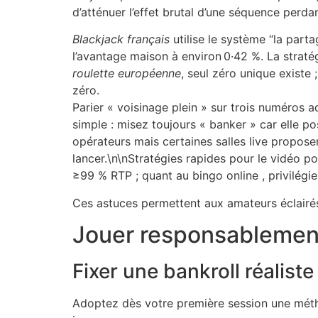
d’atténuer l’effet brutal d’une séquence perda
klink panel
Blackjack français
utilise le système “la par
klink
l’avantage maison à environ 0·42 %. La stra
roulette européenne
, seul zéro unique exist
klink
zéro.
Parier « voisinage plein » sur trois numéros
 Hacklink
simple : misez toujours « banker » car elle p
klink
opérateurs mais certaines salles live propos
lancer.\n\nStratégies rapides pour le vidéo p
klink
≥99 % RTP ; quant au bingo online , privilégi
klink satın al
Ces astuces permettent aux amateurs éclairé
klink panel
Jouer responsablement
klink panel
Fixer une bankroll réaliste
klink panel
klink panel
Adoptez dès votre première session une mét