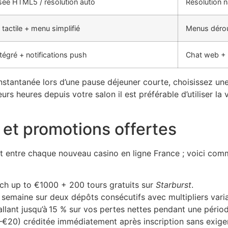
sée HTML5 / résolution auto
Résolution n
tactile + menu simplifié
Menus déroul
tégré + notifications push
Chat web +
e instantanée lors d’une pause déjeuner courte, choisissez 
rs heures depuis votre salon il est préférable d’utiliser la
et promotions offertes
 entre chaque nouveau casino en ligne France ; voici comm
h up to €1000 + 200 tours gratuits sur
Starburst
.
emaine sur deux dépôts consécutifs avec multipliers vari
lant jusqu’à 15 % sur vos pertes nettes pendant une pério
20) créditée immédiatement après inscription sans exigence