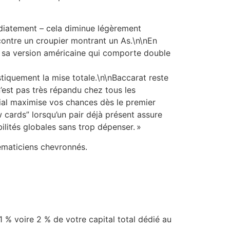
édiatement – cela diminue légèrement
ontre un croupier montrant un As.\n\nEn
r sa version américaine qui comporte double
tiquement la mise totale.\n\nBaccarat reste
’est pas très répandu chez tous les
tial maximise vos chances dès le premier
 cards” lorsqu’un pair déjà présent assure
ilités globales sans trop dépenser. »
ématiciens chevronnés.
1 % voire 2 % de votre capital total dédié au