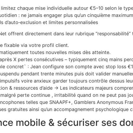
imitez chaque mise individuelle autour €5–10 selon le type 
quotidien : ne jamais engager plus qu’un cinquième maximum 
 d’auto‑exclusion et limites personnalisées
t offrent directement dans leur rubrique “responsabilité” tr
fixable via votre profil client.
omatiquement toutes nouvelles mises dès atteinte.
 après X pertes consécutives – typiquement cinq mains per
le concret` : Jean configure son compte avec stop loss €10
uspendu pendant trente minutes puis doit valider manuelle
impulsifs voire anxieux garder toujours contrôle dessus l
ction & ressources d’aide → Les indicateurs majeurs compre
algré perte continue , irritabilité quand on ne peut pas jo
s francophones telles que SNAAPF+, Gamblers Anonymous Fra
ues gratuites ainsi qu’un accompagnement psychologique co
nce mobile & sécuriser ses d