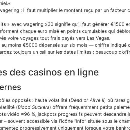
éel.«
agering : il faut multiplier le montant reçu par un facteur 
ts » avec wagering x30 signifie qu’il faut générer €1500 
nsforment chaque euro misé en points cumulables qui débl
ivés voire voyages tout frais payés vers Las Vegas.
au moins €5000 dépensés sur six mois — chiffre indiqué cl
rdez toujours un œil sur les dates limites : beaucoup d’off
es des casinos en ligne
ernes
pôles opposés : haute volatilité (
Dead or Alive II
) où rares 
atilité (
Blood Suckers
) offrant fréquemment petits paieme
 slots vidéo ≈96 %, jackpots progressifs peuvent descendre
eur – souvent accessible via l’icône “Info” située sous le c
ugmentez progressivement uniquement lorsque votre bankrol