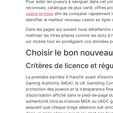
Pour aider les joueurs à naviguer dans cet uni
acklink panel
reconnues, catalogue de jeux varié, offres pr
casino en ligne
afin de comparer rapidement l
acklink panel
identifier le meilleur nouveau casino en ligne
acklink panel
Dans les pages qui suivent nous détaillerons 
acklink panel
maîtriser les titres phares comme les slots à 
sur mobile tout en protégeant vos données pe
acklink panel
Choisir le bon nouveau
acklink panel
Critères de licence et rég
acklink panel
acklink panel
La première barrière à franchir avant d’inscri
Gaming Authority (MGA), la UK Gambling Com
cklink satın al
protection des joueurs et la transparence fina
cklink satın al
d’autorisation affiché dans le pied‑de‑page du
authenticité.\n\nLes licences MGA ou UKGC g
acklink panel
assurent que chaque tirage aléatoire suit st
acklink panel