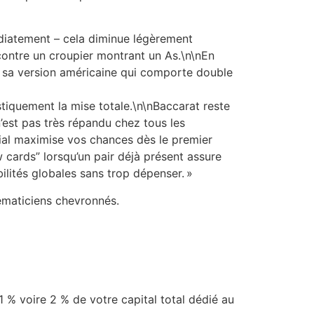
édiatement – cela diminue légèrement
ontre un croupier montrant un As.\n\nEn
r sa version américaine qui comporte double
tiquement la mise totale.\n\nBaccarat reste
’est pas très répandu chez tous les
tial maximise vos chances dès le premier
 cards” lorsqu’un pair déjà présent assure
ilités globales sans trop dépenser. »
ématiciens chevronnés.
1 % voire 2 % de votre capital total dédié au