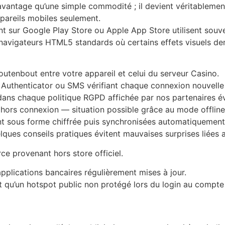
avantage qu’une simple commodité ; il devient véritablemen
pareils mobiles seulement.
ment sur Google Play Store ou Apple App Store utilisent s
navigateurs HTML5 standards où certains effets visuels de
­en­bout entre votre appareil et celui du serveur Casino.
e Authenticator ou SMS vérifiant chaque connexion nouvelle
dans chaque politique RGPD affichée par nos partenaires 
ors connexion — situation possible grâce au mode offline 
t sous forme chiffrée puis synchronisées automatiquement 
elques conseils pratiques évitent mauvaises surprises liées
rce provenant hors store officiel.
pplications bancaires régulièrement mises à jour.
t qu’un hotspot public non protégé lors du login au compte 