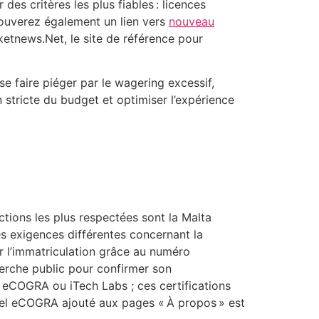
es critères les plus fiables : licences
trouverez également un lien vers
nouveau
tnews.Net, le site de référence pour
e faire piéger par le wagering excessif,
n stricte du budget et optimiser l’expérience
ictions les plus respectées sont la Malta
exigences différentes concernant la
er l’immatriculation grâce au numéro
cherche public pour confirmer son
 eCOGRA ou iTech Labs ; ces certifications
bel eCOGRA ajouté aux pages « À propos » est