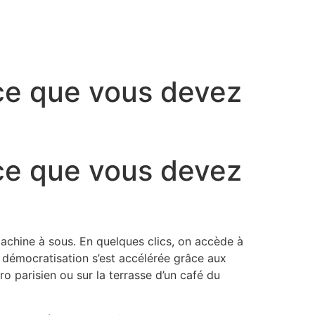
as
Parceiros
Fale conoso
 ce que vous devez
 ce que vous devez
machine à sous. En quelques clics, on accède à
e démocratisation s’est accélérée grâce aux
 parisien ou sur la terrasse d’un café du