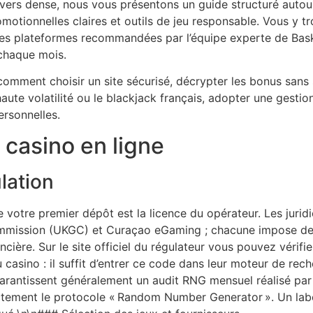
vers dense, nous vous présentons un guide structuré autour d
omotionnelles claires et outils de jeu responsable. Vous y 
es plateformes recommandées par l’équipe experte de Baske
 chaque mois.
comment choisir un site sécurisé, décrypter les bonus sans s
haute volatilité ou le blackjack français, adopter une gestio
rsonnelles.
 casino en ligne
ulation
re votre premier dépôt est la licence du opérateur. Les jurid
mission (UKGC) et Curaçao eGaming ; chacune impose des 
ncière. Sur le site officiel du régulateur vous pouvez vérifi
 casino : il suffit d’entrer ce code dans leur moteur de re
arantissent généralement un audit RNG mensuel réalisé par
rictement le protocole « Random Number Generator ». Un la