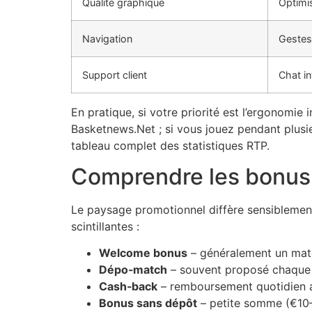
Qualité graphique
Optimi
acklink panel
acklink panel
Navigation
Gestes 
acklink panel
Support client
Chat in
acklink panel
En pratique, si votre priorité est l’ergonomi
acklink panel
Basketnews.Net ; si vous jouez pendant plusieu
acklink panel
tableau complet des statistiques RTP.
luminati
Comprendre les bonus 
acklink
Le paysage promotionnel diffère sensiblement
acklink Panel
scintillantes :
acklink
Welcome bonus
– généralement un matc
Dépo‑match
– souvent proposé chaque s
acklink Panel
Cash‑back
– remboursement quotidien al
asal oku
Bonus sans dépôt
– petite somme (€10–€