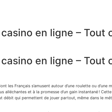
Início
Quem somos
Marc
casino en ligne – Tout
casino en ligne – Tout
dont les Français s’amusent autour d’une roulette ou d’une 
lus alléchantes et à la promesse d’un gain instantané ! Cett
 débit qui permettent de jouer partout, même dans le métro