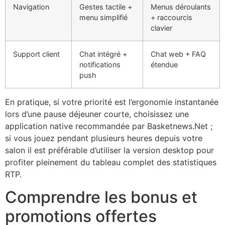
 panel
Navigation
Gestes tactile +
Menus déroulants
menu simplifié
+ raccourcis
 panel
clavier
 panel
Support client
Chat intégré +
Chat web + FAQ
 panel
notifications
étendue
push
 panel
En pratique, si votre priorité est l’ergonomie instantanée
 panel
lors d’une pause déjeuner courte, choisissez une
 panel
application native recommandée par Basketnews.Net ;
si vous jouez pendant plusieurs heures depuis votre
 panel
salon il est préférable d’utiliser la version desktop pour
 panel
profiter pleinement du tableau complet des statistiques
RTP.
 panel
Comprendre les bonus et
k
promotions offertes
 panel