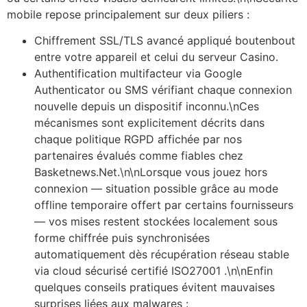
mobile repose principalement sur deux piliers :
Chiffrement SSL/TLS avancé appliqué bout­en­bout
entre votre appareil et celui du serveur Casino.
Authentification multifacteur via Google
Authenticator ou SMS vérifiant chaque connexion
nouvelle depuis un dispositif inconnu.\nCes
mécanismes sont explicitement décrits dans
chaque politique RGPD affichée par nos
partenaires évalués comme fiables chez
Basketnews.Net.\n\nLorsque vous jouez hors
connexion — situation possible grâce au mode
offline temporaire offert par certains fournisseurs
— vos mises restent stockées localement sous
forme chiffrée puis synchronisées
automatiquement dès récupération réseau stable
via cloud sécurisé certifié ISO27001 .\n\nEnfin
quelques conseils pratiques évitent mauvaises
surprises liées aux malwares :