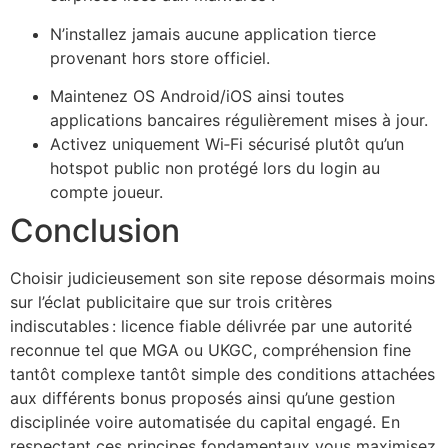
N’installez jamais aucune application tierce
provenant hors store officiel.
Maintenez OS Android/iOS ainsi toutes
applications bancaires régulièrement mises à jour.
Activez uniquement Wi‑Fi sécurisé plutôt qu’un
hotspot public non protégé lors du login au
compte joueur.
Conclusion
Choisir judicieusement son site repose désormais moins
sur l’éclat publicitaire que sur trois critères
indiscutables : licence fiable délivrée par une autorité
reconnue tel que MGA ou UKGC, compréhension fine
tantôt complexe tantôt simple des conditions attachées
aux différents bonus proposés ainsi qu’une gestion
disciplinée voire automatisée du capital engagé.​ En
respectant ces principes fondamentaux vous maximisez