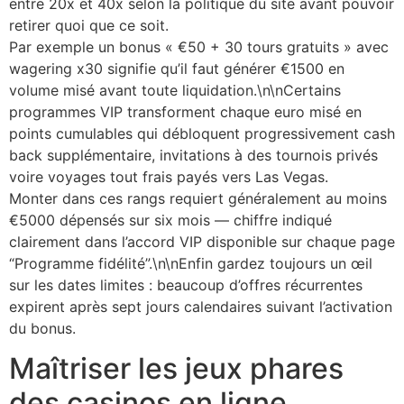
entre 20x et 40x selon la politique du site avant pouvoir
retirer quoi que ce soit.
 Panel
Par exemple un bonus « €50 + 30 tours gratuits » avec
 Panel
wagering x30 signifie qu’il faut générer €1500 en
volume misé avant toute liquidation.\n\nCertains
 Panel
programmes VIP transforment chaque euro misé en
points cumulables qui débloquent progressivement cash
 Panel
back supplémentaire, invitations à des tournois privés
 Panel
voire voyages tout frais payés vers Las Vegas.
Monter dans ces rangs requiert généralement au moins
 Panel
€5000 dépensés sur six mois — chiffre indiqué
 Panel
clairement dans l’accord VIP disponible sur chaque page
“Programme fidélité”.\n\nEnfin gardez toujours un œil
 Panel
sur les dates limites : beaucoup d’offres récurrentes
expirent après sept jours calendaires suivant l’activation
 panel
du bonus.
 panel
Maîtriser les jeux phares
 panel
des casinos en ligne