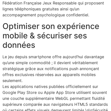
Fédération Française Jeux Responsable qui proposent
lignes téléphoniques gratuites ainsi qu’un
accompagnement psychologique confidentiel.
Optimiser son expérience
mobile & sécuriser ses
données
Le jeu depuis smartphone offre aujourd’hui davantage
qu’une simple commodité ; il devient véritablement
stratégique grâce aux notifications push annonçant
offres exclusives réservées aux appareils mobiles
seulement.
Les applications natives publiées officiellement sur
Google Play Store ou Apple App Store utilisent souvent
une couche supplémentaire WebGL permettant fluidité
supérieure comparée aux navigateurs HTML5 standards
où certains effets visuels demeurent limités.\n\nSécurité