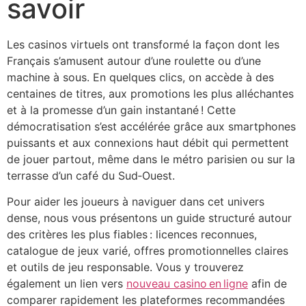
savoir
 panel
 panel
Les casinos virtuels ont transformé la façon dont les
Français s’amusent autour d’une roulette ou d’une
 panel
machine à sous. En quelques clics, on accède à des
centaines de titres, aux promotions les plus alléchantes
 panel
et à la promesse d’un gain instantané ! Cette
 panel
démocratisation s’est accélérée grâce aux smartphones
puissants et aux connexions haut débit qui permettent
 panel
de jouer partout, même dans le métro parisien ou sur la
 panel
terrasse d’un café du Sud‑Ouest.
 panel
Pour aider les joueurs à naviguer dans cet univers
dense, nous vous présentons un guide structuré autour
 satın al
des critères les plus fiables : licences reconnues,
catalogue de jeux varié, offres promotionnelles claires
 satın al
et outils de jeu responsable. Vous y trouverez
 panel
également un lien vers
nouveau casino en ligne
afin de
comparer rapidement les plateformes recommandées
 panel