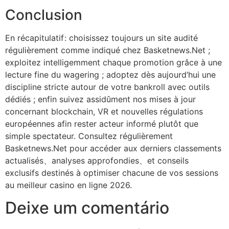
Conclusion
En récapitulatif : choisissez toujours un site audité
régulièrement comme indiqué chez Basketnews.Net ;
exploitez intelligemment chaque promotion grâce à une
lecture fine du wagering ; adoptez dès aujourd’hui une
discipline stricte autour de votre bankroll avec outils
dédiés ; enfin suivez assidûment nos mises à jour
concernant blockchain, VR et nouvelles régulations
européennes afin rester acteur informé plutôt que
simple spectateur.​ Consultez régulièrement
Basketnews.Net pour accéder aux derniers classements
actualisés、analyses approfondies、et conseils
exclusifs destinés à optimiser chacune de vos sessions
au meilleur casino en ligne 2026.​
Deixe um comentário