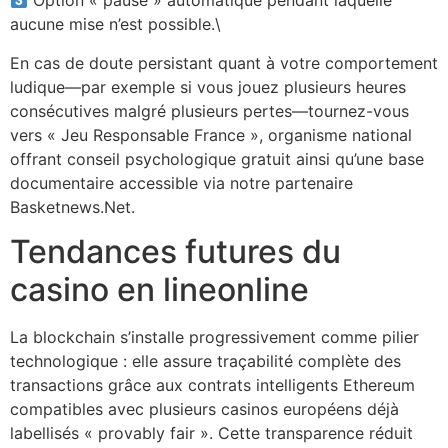
Option « pause » automatique pendant laquelle
aucune mise n’est possible.\
En cas de doute persistant quant à votre comportement
ludique—par exemple si vous jouez plusieurs heures
consécutives malgré plusieurs pertes—tournez-vous
vers « Jeu Responsable France », organisme national
offrant conseil psychologique gratuit ainsi qu’une base
documentaire accessible via notre partenaire
Basketnews.Net.
Tendances futures du
casino en line​online​
La blockchain s’installe progressivement comme pilier
technologique : elle assure traçabilité complète des
transactions grâce aux contrats intelligents Ethereum
compatibles avec plusieurs casinos européens déjà
labellisés « provably fair ». Cette transparence réduit