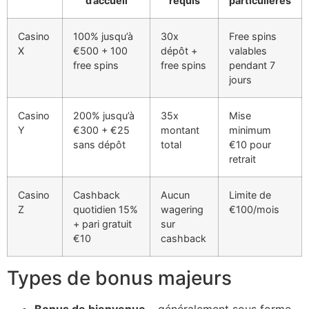
d’accueil
requis
particulières
 panel
 panel
Casino
100% jusqu’à
30x
Free spins
X
€500 + 100
dépôt +
valables
 panel
free spins
free spins
pendant 7
jours
 panel
 panel
Casino
200% jusqu’à
35x
Mise
Y
€300 + €25
montant
minimum
 panel
sans dépôt
total
€10 pour
retrait
 panel
 panel
Casino
Cashback
Aucun
Limite de
Z
quotidien 15%
wagering
€100/mois
 panel
+ pari gratuit
sur
€10
cashback
 panel
Types de bonus majeurs
 panel
Bonus de bienvenue
– généralement sous forme