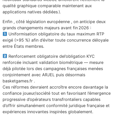
qualité graphique comparable maintenant aux
applications natives dédiées.\
Enfin , côté législation européenne , on anticipe deux
grands changements majeurs avant fin 2026 :
Uniformisation obligatoire du taux maximum RTP
exigé (>95 %) afin d’éviter toute concurrence déloyale
entre États membres.
Renforcement obligatoire del’obligation KYC
renforcée incluant validation biométrique — mesure
déjà pilotée lors des campagnes françaises menées
conjointement avec ARJEL puis désormais
basketgames.fr .
Ces réformes devraient accroître encore davantage la
confiance joueur/société tout en favorisant l’émergence
progressive d’opérateurs transfrontaliers capables
d’offrir simultanément conformité juridique française et
expériences innovantes inspirées globalement.