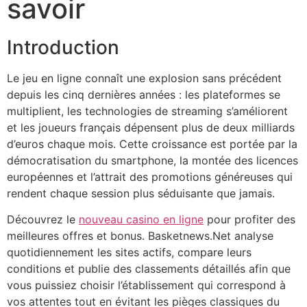
savoir
 panel
Introduction
 panel
 panel
Le jeu en ligne connaît une explosion sans précédent
depuis les cinq dernières années : les plateformes se
 panel
multiplient, les technologies de streaming s’améliorent
 panel
et les joueurs français dépensent plus de deux milliards
d’euros chaque mois. Cette croissance est portée par la
 panel
démocratisation du smartphone, la montée des licences
 panel
européennes et l’attrait des promotions généreuses qui
rendent chaque session plus séduisante que jamais.
 panel
Découvrez le
nouveau casino en ligne
pour profiter des
satın al
meilleures offres et bonus. Basketnews.Net analyse
quotidiennement les sites actifs, compare leurs
satın al
conditions et publie des classements détaillés afin que
 panel
vous puissiez choisir l’établissement qui correspond à
vos attentes tout en évitant les pièges classiques du
 panel