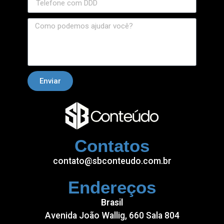
Enviar
Contatos
contato@sbconteudo.com.br
Endereços
Brasil
Avenida João Wallig, 660 Sala 804