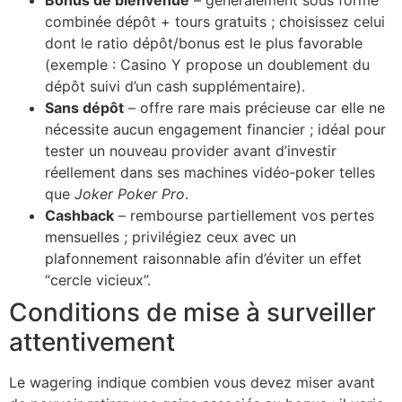
combinée dépôt + tours gratuits ; choisissez celui
 panel
dont le ratio dépôt/bonus est le plus favorable
 panel
(exemple : Casino Y propose un doublement du
dépôt suivi d’un cash supplémentaire).
 panel
Sans dépôt
– offre rare mais précieuse car elle ne
 panel
nécessite aucun engagement financier ; idéal pour
tester un nouveau provider avant d’investir
 panel
réellement dans ses machines vidéo‑poker telles
que
Joker Poker Pro
.
 panel
Cashback
– rembourse partiellement vos pertes
 panel
mensuelles ; privilégiez ceux avec un
plafonnement raisonnable afin d’éviter un effet
 panel
“cercle vicieux”.
 panel
Conditions de mise à surveiller
satın al
attentivement
 Panel
Le wagering indique combien vous devez miser avant
 Panel