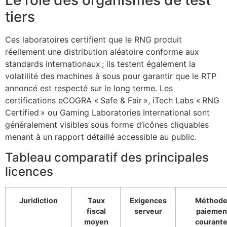
Le rôle des organismes de test
tiers
Ces laboratoires certifient que le RNG produit
réellement une distribution aléatoire conforme aux
standards internationaux ; ils testent également la
volatilité des machines à sous pour garantir que le RTP
annoncé est respecté sur le long terme. Les
certifications eCOGRA « Safe & Fair », iTech Labs « RNG
Certified » ou Gaming Laboratories International sont
généralement visibles sous forme d’icônes cliquables
l
menant à un rapport détaillé accessible au public.
Tableau comparatif des principales
licences
Juridiction
Taux
Exigences
Méthode
fiscal
serveur
paiemen
moyen
courant