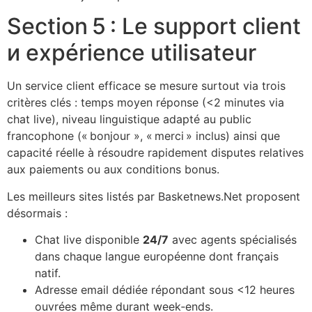
Section 5 : Le support client
и expérience utilisateur
Un service client efficace se mesure surtout via trois
critères clés : temps moyen réponse (<​2 minutes via
chat live), niveau linguistique adapté au public
francophone (« bonjour », « merci » inclus) ainsi que
capacité réelle à résoudre rapidement disputes relatives
aux paiements ou aux conditions bonus.
Les meilleurs sites listés par Basketnews.Net proposent
désormais :
Chat live disponible
24/7
avec agents spécialisés
dans chaque langue européenne dont français
natif.
Adresse email dédiée répondant sous <​12 heures
ouvrées même durant week‑ends.