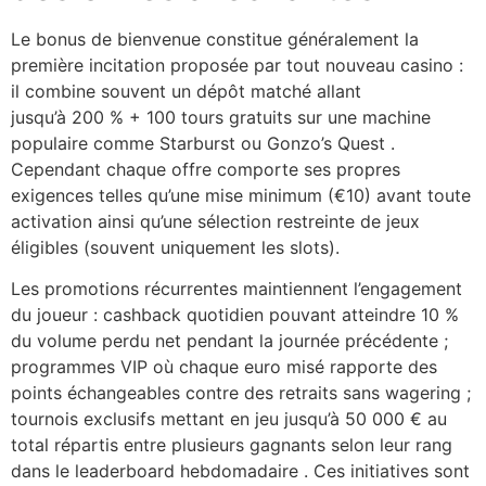
Le bonus de bienvenue constitue généralement la
première incitation proposée par tout nouveau casino :
il combine souvent un dépôt matché allant
jusqu’à 200 % + 100 tours gratuits sur une machine
populaire comme Starburst ou Gonzo’s Quest .
Cependant chaque offre comporte ses propres
exigences telles qu’une mise minimum (€10) avant toute
activation ainsi qu’une sélection restreinte de jeux
éligibles (souvent uniquement les slots).
Les promotions récurrentes maintiennent l’engagement
du joueur : cashback quotidien pouvant atteindre 10 %
du volume perdu net pendant la journée précédente ;
programmes VIP où chaque euro misé rapporte des
points échangeables contre des retraits sans wagering ;
tournois exclusifs mettant en jeu jusqu’à 50 000 € au
total répartis entre plusieurs gagnants selon leur rang
dans le leaderboard hebdomadaire . Ces initiatives sont