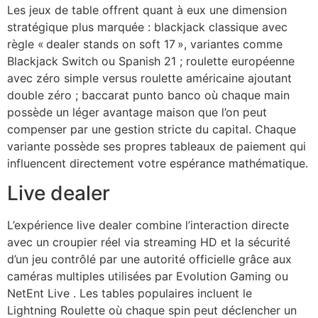
Les jeux de table offrent quant à eux une dimension
stratégique plus marquée : blackjack classique avec
règle « dealer stands on soft 17 », variantes comme
Blackjack Switch ou Spanish 21 ; roulette européenne
avec zéro simple versus roulette américaine ajoutant
double zéro ; baccarat punto banco où chaque main
possède un léger avantage maison que l’on peut
compenser par une gestion stricte du capital. Chaque
variante possède ses propres tableaux de paiement qui
influencent directement votre espérance mathématique.​
Live dealer
L’expérience live dealer combine l’interaction directe
avec un croupier réel via streaming HD et la sécurité
d’un jeu contrôlé par une autorité officielle grâce aux
caméras multiples utilisées par Evolution Gaming ou
NetEnt Live . Les tables populaires incluent le
Lightning Roulette où chaque spin peut déclencher un