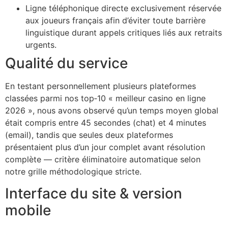
Ligne téléphonique directe exclusivement réservée
aux joueurs français afin d’éviter toute barrière
linguistique durant appels critiques liés aux retraits
urgents.
Qualité du service
En testant personnellement plusieurs plateformes
classées parmi nos top‑10 « meilleur casino en ligne
2026 », nous avons observé qu’un temps moyen global
était compris entre 45 secondes (chat) et 4 minutes
(email), tandis que seules deux plateformes
présentaient plus d’un jour complet avant résolution
complète — critère éliminatoire automatique selon
notre grille méthodologique stricte.
Interface du site & version
mobile