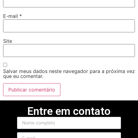
E-mail
*
Site
Salvar meus dados neste navegador para a próxima vez
que eu comentar.
Entre em contato