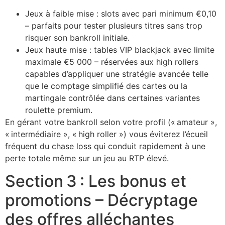
Jeux à faible mise : slots avec pari minimum €0,10
– parfaits pour tester plusieurs titres sans trop
risquer son bankroll initiale.
Jeux haute mise : tables VIP blackjack avec limite
maximale €5 000 – réservées aux high rollers
capables d’appliquer une stratégie avancée telle
que le comptage simplifié des cartes ou la
martingale contrôlée dans certaines variantes
roulette premium.
En gérant votre bankroll selon votre profil (« amateur »,
« intermédiaire », « high roller ») vous éviterez l’écueil
fréquent du chase loss qui conduit rapidement à une
perte totale même sur un jeu au RTP élevé.
Section 3 : Les bonus et
promotions – Décryptage
des offres alléchantes