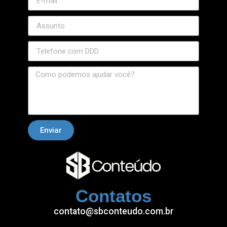
Enviar
Contatos
contato@sbconteudo.com.br