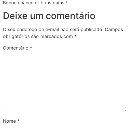
Bonne chance et bons gains !
Deixe um comentário
O seu endereço de e-mail não será publicado.
Campos
obrigatórios são marcados com
*
Comentário
*
Nome
*