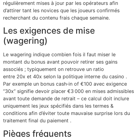
régulièrement mises à jour par les opérateurs afin
d’attirer tant les novices que les joueurs confirmés
recherchant du contenu frais chaque semaine.
Les exigences de mise
(wagering)
Le wagering indique combien fois il faut miser le
montant du bonus avant pouvoir retirer ses gains
associés ; typiquement on retrouve un ratio
entre 20x et 40x selon la politique interne du casino .
Par exemple un bonus cash‑in of €100 avec exigence
“30x” signifie devoir placer €3 000 en mises admissibles
avant toute demande de retrait – ce calcul doit inclure
uniquement les jeux spécifiés dans les termes &
conditions afin d’éviter toute mauvaise surprise lors du
traitement final du paiement .
Pièges fréquents