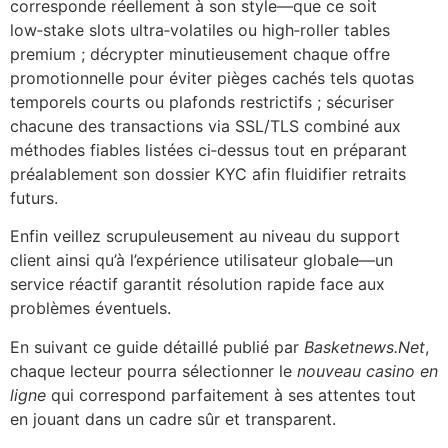
corresponde réellement à son style—que ce soit
low‑stake slots ultra‑volatiles ou high‑roller tables
premium ; décrypter minutieusement chaque offre
promotionnelle pour éviter pièges cachés tels quotas
temporels courts ou plafonds restrictifs ; sécuriser
chacune des transactions via SSL/TLS combiné aux
méthodes fiables listées ci‑dessus tout en préparant
préalablement son dossier KYC afin fluidifier retraits
futurs.
Enfin veillez scrupuleusement au niveau du support
client ainsi qu’à l’expérience utilisateur globale—un
service réactif garantit résolution rapide face aux
problèmes éventuels.
En suivant ce guide détaillé publié par
Basketnews.Net
,
chaque lecteur pourra sélectionner le
nouveau casino en
ligne
qui correspond parfaitement à ses attentes tout
en jouant dans un cadre sûr et transparent.