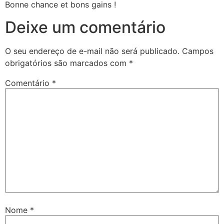
Bonne chance et bons gains !
Deixe um comentário
O seu endereço de e-mail não será publicado.
Campos
obrigatórios são marcados com
*
Comentário
*
Nome
*