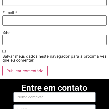
E-mail
*
Site
Salvar meus dados neste navegador para a próxima vez
que eu comentar.
Entre em contato