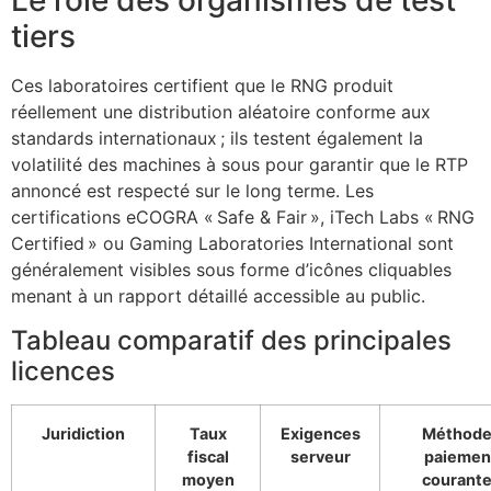
Le rôle des organismes de test
tiers
Ces laboratoires certifient que le RNG produit
réellement une distribution aléatoire conforme aux
standards internationaux ; ils testent également la
volatilité des machines à sous pour garantir que le RTP
annoncé est respecté sur le long terme. Les
certifications eCOGRA « Safe & Fair », iTech Labs « RNG
Certified » ou Gaming Laboratories International sont
généralement visibles sous forme d’icônes cliquables
l
menant à un rapport détaillé accessible au public.
Tableau comparatif des principales
licences
Juridiction
Taux
Exigences
Méthode
fiscal
serveur
paiemen
moyen
courant