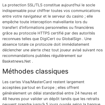
La protection SSL/TLS constitue aujourd’hui le socle
indispensable pour chiffrer toutes vos communications
entre votre navigateur et le serveur du casino ; elle
empêche toute interception malveillante lors du
transfert d’informations personnelles ou financières
grâce au protocole HTTPS certifié par des autorités
reconnues telles que DigiCert ou GlobalSign . Une
absence totale ce protocole doit immédiatement
déclencher une alerte chez tout joueur avisé suivant nos
recommandations publiées régulièrement sur
Basketnews.Net .
Méthodes classiques
Les cartes Visa/MasterCard restent largement
acceptées partout en Europe ; elles offrent
généralement un délai standardisé entre 24 heures et
48 heures pour valider un dépôt tandis que les retraits
peuvent prendre jusqu’à 5 jours ouvrés selon la banque