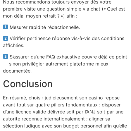
Nous recommandons toujours envoyer dès votre
première visite une question simple via chat (« Quel est
mon délai moyen retrait ? ») afin :
Mesurer rapidité rédactionnelle.
Vérifier pertinence réponse vis-à-vis des conditions
affichées.
S’assurer qu’une FAQ exhaustive couvre déjà ce point
— sinon privilégier autrement plateforme mieux
documentée.
Conclusion
En résumé, choisir judicieusement son casino repose
avant tout sur quatre piliers fondamentaux : disposer
d’une licence valide délivrée soit par l’ANJ soit par une
autorité reconnue internationalement ; aligner sa
sélection ludique avec son budget personnel afin qu’elle