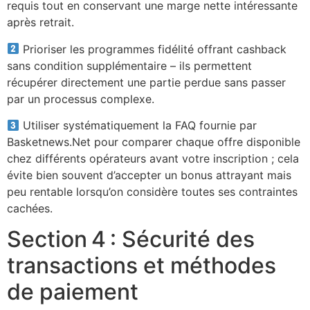
requis tout en conservant une marge nette intéressante
après retrait.
Prioriser les programmes fidélité offrant cashback
sans condition supplémentaire – ils permettent
récupérer directement une partie perdue sans passer
par un processus complexe.
Utiliser systématiquement la FAQ fournie par
Basketnews.Net pour comparer chaque offre disponible
chez différents opérateurs avant votre inscription ; cela
évite bien souvent d’accepter un bonus attrayant mais
peu rentable lorsqu’on considère toutes ses contraintes
cachées.
Section 4 : Sécurité des
transactions et méthodes
de paiement