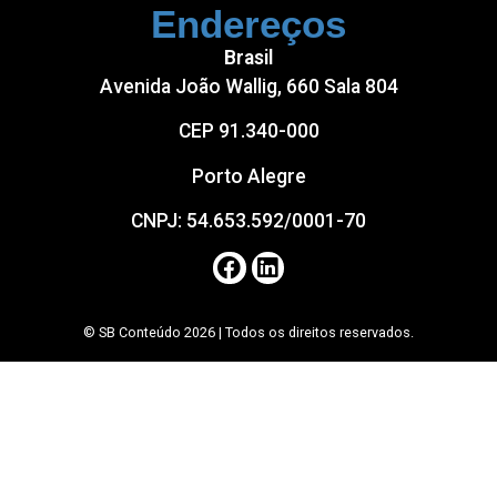
Endereços
Brasil
Avenida João Wallig, 660 Sala 804
CEP 91.340-000
Porto Alegre
CNPJ: 54.653.592/0001-70
© SB Conteúdo 2026 | Todos os direitos reservados.