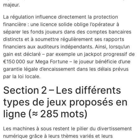
majeur.
anel
La régulation influence directement la protection
financière : une licence solide oblige l’opérateur à
séparer les fonds joueurs dans des comptes bancaires
distincts et à soumettre régulièrement ses rapports
financiers aux auditeurs indépendants. Ainsi, lorsqu’un
nk
gain est déclaré – par exemple un jackpot progressif de
€150 000 sur Mega Fortune – le joueur bénéficie d’une
garantie légale d’encaissement dans les délais prévus
par la loi locale.
tın al
Section 2 – Les différents
anel
types de jeux proposés en
anel
ligne (≈ 285 mots)
anel
Les machines à sous restent le pilier du divertissement
anel
numérique grâce à leurs thèmes variés et leurs