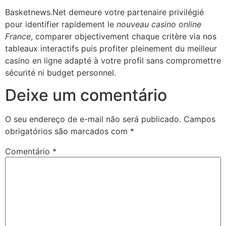
Basketnews.Net demeure votre partenaire privilégié
pour identifier rapidement le
nouveau casino online
France
, comparer objectivement chaque critère via nos
tableaux interactifs puis profiter pleinement du meilleur
casino en ligne adapté à votre profil sans compromettre
sécurité ni budget personnel.
Deixe um comentário
O seu endereço de e-mail não será publicado.
Campos
obrigatórios são marcados com
*
Comentário
*