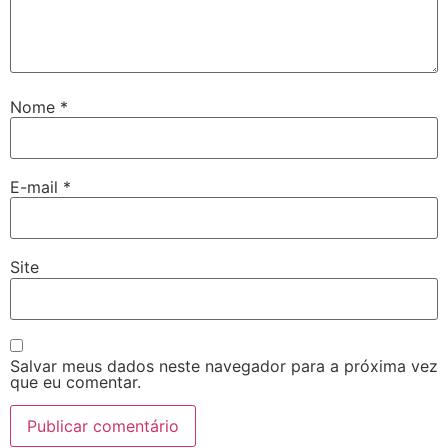
Nome
*
E-mail
*
Site
Salvar meus dados neste navegador para a próxima vez
que eu comentar.