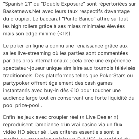
“Spanish 21” ou “Double Exposure” sont répertoriées sur
anel
Basketnews.Net avec leurs taux respectifs d’avantage
du croupier. Le baccarat “Punto Banco” attire surtout
anel
les high rollers grâce à ses mises minimales élevées
anel
mais son edge minime (<1%).
anel
Le poker en ligne a connu une renaissance grâce aux
salles live‑streaming où les parties sont commentées
anel
par des pros internationaux ; cela crée une expérience
anel
spectateur‑joueur unique similaire aux tournois télévisés
traditionnels. Des plateformes telles que PokerStars ou
anel
partypoker offrent également des cash games
instantanés avec buy‑in dès €10 pour toucher une
anel
audience large tout en conservant une forte liquidité du
anel
pool prize‑pool .
tın al
Enfin les jeux avec croupier réel (« Live Dealer »)
reproduisent l’ambiance d’un vrai casino via un flux
anel
vidéo HD sécurisé . Les critères essentiels sont la
anel