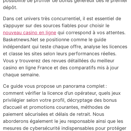
possibilité de profiter de bonus généreux dès le premier
dépôt.
anel
Dans cet univers très concurrentiel, il est essentiel de
anel
s’appuyer sur des sources fiables pour choisir le
nouveau casino en ligne
qui correspond à vos attentes.
anel
Basketnews.Net se positionne comme le guide
anel
indépendant qui teste chaque offre, analyse les licences
et classe les sites selon leurs performances réelles.
anel
Vous y trouverez des revues détaillées du meilleur
anel
casino en ligne France et des comparatifs mis à jour
chaque semaine.
anel
Ce guide vous propose un panorama complet :
anel
comment vérifier la licence d’un opérateur, quels jeux
privilégier selon votre profil, décryptage des bonus
anel
d’accueil et promotions courantes, méthodes de
anel
paiement sécurisées et délais de retrait. Nous
aborderons également le jeu responsable ainsi que les
anel
mesures de cybersécurité indispensables pour protéger