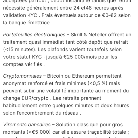
acceptées partout ; dépôt instantané tandis que retrait
nécessite généralement entre 24 et48 heures après
validation KYC . Frais éventuels autour de €0‑€2 selon
la banque émettrice .
Portefeuilles électroniques
– Skrill & Neteller offrent un
traitement quasi immédiat tant côté dépôt que retrait
(<15 minutes). Les plafonds varient toutefois selon
votre statut KYC : jusqu’à €25 000/mois pour les
comptes vérifiés .
Cryptomonnaies
– Bitcoin ou Ethereum permettent
anonymat renforcé et frais minimes (<0,5 %) mais
peuvent subir une volatilité importante au moment du
change EUR/crypto . Les retraits prennent
habituellement entre quelques minutes et deux heures
selon l’encombrement du réseau .
Virements bancaires
– Solution classique pour gros
montants (>€5 000) car elle assure traçabilité totale ;