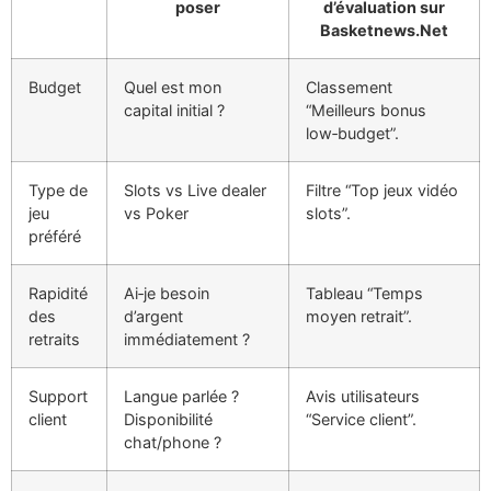
poser
d’évaluation sur
Basketnews.Net
Budget
Quel est mon
Classement
capital initial ?
“Meilleurs bonus
low‑budget”.
Type de
Slots vs Live dealer
Filtre “Top jeux vidéo
jeu
vs Poker
slots”.
préféré
Rapidité
Ai‑je besoin
Tableau “Temps
des
d’argent
moyen retrait”.
retraits
immédiatement ?
Support
Langue parlée ?
Avis utilisateurs
client
Disponibilité
“Service client”.
chat/phone ?