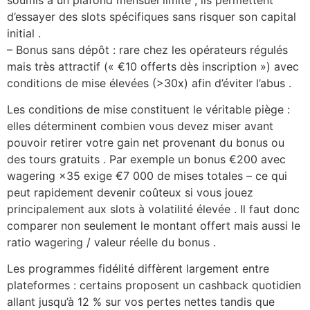
riş
d’essayer des slots spécifiques sans risquer son capital
initial .
le
– Bonus sans dépôt : rare chez les opérateurs régulés
o
mais très attractif (« €10 offerts dès inscription ») avec
conditions de mise élevées (>30x) afin d’éviter l’abus .
Les conditions de mise constituent le véritable piège :
elles déterminent combien vous devez miser avant
orum
pouvoir retirer votre gain net provenant du bonus ou
des tours gratuits . Par exemple un bonus €200 avec
iş
wagering ×35 exige €7 000 de mises totales – ce qui
peut rapidement devenir coûteux si vous jouez
cort
principalement aux slots à volatilité élevée . Il faut donc
comparer non seulement le montant offert mais aussi le
ratio wagering / valeur réelle du bonus .
Les programmes fidélité diffèrent largement entre
plateformes : certains proposent un cashback quotidien
allant jusqu’à 12 % sur vos pertes nettes tandis que