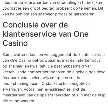
idee om de voorwaarden van uitbetalingen te bekijken
voordat je een groot bedrag probeert op te nemen. Dit
kan helpen om een soepeler proces te garanderen.
Conclusie over de
klantenservice van One
Casino
Samenvattend kunnen we zeggen dat de klantenservice
van One Casino betrouwbaar is, met een sterke focus
op snelheid en kwaliteit. De beschikbaarheid van
verschillende contactmethoden en de algehele positieve
feedback van spelers wijzen op een solide
ondersteuningsteam. Ondanks enkele negatieve
ervaringen, vooral met e-mailreacties, lijkt de
meerderheid van de spelers tevreden te zijn met de hulp
die ze ontvangen.