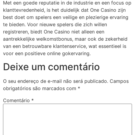
Met een goede reputatie in de industrie en een focus op
klanttevredenheid, is het duidelijk dat One Casino zijn
best doet om spelers een veilige en plezierige ervaring
te bieden. Voor nieuwe spelers die zich willen
registreren, biedt One Casino niet alleen een
aantrekkelijke welkomstbonus, maar ook de zekerheid
van een betrouwbare klantenservice, wat essentieel is
voor een positieve online gokervaring.
Deixe um comentário
O seu endereço de e-mail não será publicado.
Campos
obrigatórios são marcados com
*
Comentário
*