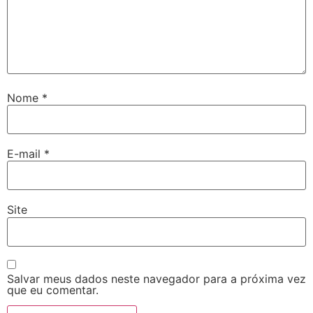
Nome
*
E-mail
*
Site
Salvar meus dados neste navegador para a próxima vez
que eu comentar.