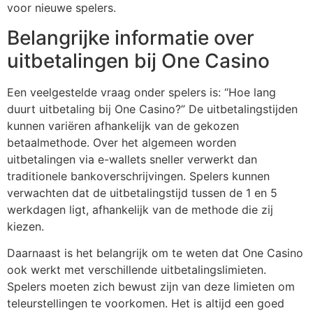
voor nieuwe spelers.
Belangrijke informatie over
uitbetalingen bij One Casino
Een veelgestelde vraag onder spelers is: “Hoe lang
duurt uitbetaling bij One Casino?” De uitbetalingstijden
kunnen variëren afhankelijk van de gekozen
betaalmethode. Over het algemeen worden
uitbetalingen via e-wallets sneller verwerkt dan
traditionele bankoverschrijvingen. Spelers kunnen
verwachten dat de uitbetalingstijd tussen de 1 en 5
werkdagen ligt, afhankelijk van de methode die zij
kiezen.
Daarnaast is het belangrijk om te weten dat One Casino
ook werkt met verschillende uitbetalingslimieten.
Spelers moeten zich bewust zijn van deze limieten om
teleurstellingen te voorkomen. Het is altijd een goed