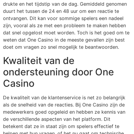
drukte en het tijdstip van de dag. Gemiddeld genomen
klink panel
duurt het tussen de 24 en 48 uur om een reactie te
ontvangen. Dit kan voor sommige spelers een nadeel
klink
zijn, vooral als ze met een probleem te maken hebben
dat snel opgelost moet worden. Toch is het goed om te
klink
weten dat One Casino in de meeste gevallen zijn best
 Hacklink
doet om vragen zo snel mogelijk te beantwoorden.
klink
Kwaliteit van de
klink
ondersteuning door One
link satın al
Casino
klink panel
De kwaliteit van de klantenservice is net zo belangrijk
klink panel
als de snelheid van de reacties. Bij One Casino zijn de
medewerkers goed opgeleid en hebben ze kennis van
klink panel
de verschillende aspecten van het platform. Dit
klink panel
betekent dat ze in staat zijn om spelers effectief te
helpen met hun vragen, of het nu gaat om technische