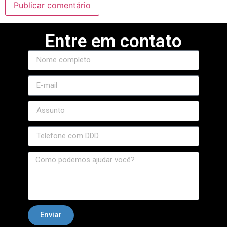
Entre em contato
Enviar