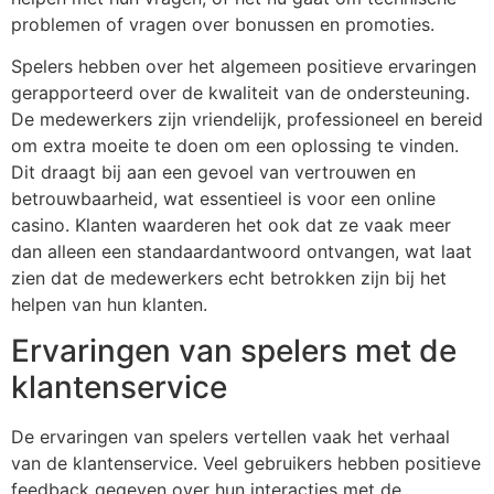
klink panel
problemen of vragen over bonussen en promoties.
klink panel
Spelers hebben over het algemeen positieve ervaringen
gerapporteerd over de kwaliteit van de ondersteuning.
klink panel
De medewerkers zijn vriendelijk, professioneel en bereid
klink panel
om extra moeite te doen om een oplossing te vinden.
Dit draagt bij aan een gevoel van vertrouwen en
klink panel
betrouwbaarheid, wat essentieel is voor een online
klink panel
casino. Klanten waarderen het ook dat ze vaak meer
dan alleen een standaardantwoord ontvangen, wat laat
klink panel
zien dat de medewerkers echt betrokken zijn bij het
helpen van hun klanten.
klink panel
Ervaringen van spelers met de
klink panel
klantenservice
klink panel
klink
De ervaringen van spelers vertellen vaak het verhaal
van de klantenservice. Veel gebruikers hebben positieve
klink panel
feedback gegeven over hun interacties met de