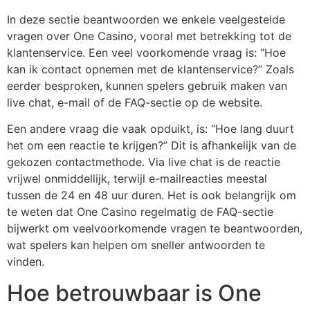
link giriş
In deze sectie beantwoorden we enkele veelgestelde
 per sale
vragen over One Casino, vooral met betrekking tot de
klantenservice. Een veel voorkomende vraag is: “Hoe
bet
kan ik contact opnemen met de klantenservice?” Zoals
eerder besproken, kunnen spelers gebruik maken van
bet
live chat, e-mail of de FAQ-sectie op de website.
ibom
Een andere vraag die vaak opduikt, is: “Hoe lang duurt
king Forum
het om een reactie te krijgen?” Dit is afhankelijk van de
gekozen contactmethode. Via live chat is de reactie
ark giriş
vrijwel onmiddellijk, terwijl e-mailreacties meestal
anca escort
tussen de 24 en 48 uur duren. Het is ook belangrijk om
te weten dat One Casino regelmatig de FAQ-sectie
sbahis
bijwerkt om veelvoorkomende vragen te beantwoorden,
wat spelers kan helpen om sneller antwoorden te
bet
vinden.
iganbet
Hoe betrouwbaar is One
et