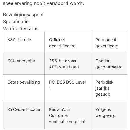
speelervaring nooit verstoord wordt.
klink panel
Beveiligingsaspect
klink panel
Specificatie
klink panel
Verificatiestatus
klink panel
KSA-licentie
Officieel
Permanent
gecertificeerd
geverifieerd
klink panel
klink panel
SSL-encryptie
256-bit niveau
Continu
AES-standaard
gecontroleerd
minati
klink
Betaalbeveiliging
PCI DSS DSS Level
Periodiek
1
jaarlijks
klink Panel
geaudit
klink
KYC-identificatie
Know Your
Volgens
klink Panel
Customer
wetgeving
verificatie verplicht
al oku