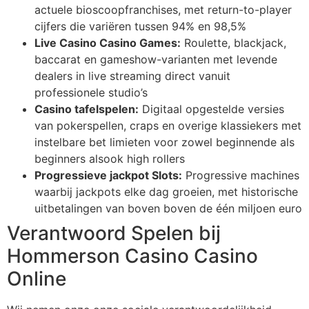
actuele bioscoopfranchises, met return-to-player
klink panel
cijfers die variëren tussen 94% en 98,5%
Live Casino Casino Games:
Roulette, blackjack,
klink
baccarat en gameshow-varianten met levende
dealers in live streaming direct vanuit
klink
professionele studio’s
 Hacklink
Casino tafelspelen:
Digitaal opgestelde versies
van pokerspellen, craps en overige klassiekers met
klink
instelbare bet limieten voor zowel beginnende als
klink
beginners alsook high rollers
Progressieve jackpot Slots:
Progressive machines
link satın al
waarbij jackpots elke dag groeien, met historische
uitbetalingen van boven boven de één miljoen euro
klink panel
Verantwoord Spelen bij
klink panel
Hommerson Casino Casino
klink panel
Online
klink panel