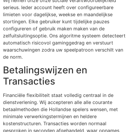
Wij nemen onze onze sociale verantwoordelijkheid
klink panel
serieus. Ieder account heeft over configureerbare
limieten voor dagelijkse, weekse en maandelijkse
klink panel
stortingen. Elke gebruiker kunt tijdelijke pauzes
klink panel
configureren of gebruik maken maken van de
zelfuitsluitingsoptie. Ons algoritme systeem detecteert
klink panel
automatisch risicovol gaminggedrag en verstuurt
klink panel
waarschuwingen zodra uw speelpatroon verschilt van
de norm.
klink panel
Betalingswijzen en
klink panel
Transacties
klink panel
klink panel
Financiële flexibiliteit staat volledig centraal in de
dienstverlening. Wij accepteren alle alle courante
klink panel
betaalmethoden die Hollandse spelers wensen, met
klink
minimale verwerkingstermijnen en heldere
kostenstructuren. Transacties worden normaal
klink panel
gesproken in seconden afgehandeld, waar opnames