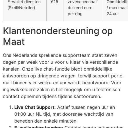
E-wallet diensten
€15
zeveneneenhalf
Onmiddellij
(Skrill/Neteller)
duizend euro
/ maximaal
klink Panel
per dag
24 uur
klink Panel
Klantenondersteuning op
klink Panel
Maat
klink Panel
klink Panel
Ons Nederlands sprekende supportteam staat zeven
dagen per week voor u voor u klaar via verschillende
klink Panel
kanalen. Onze live chat-functie biedt onmiddellijke
antwoorden op dringende vragen, terwijl support per e-
klink Panel
mail binnen vier werkuren uur wordt beantwoord. Voor
klink Panel
ingewikkeldere zaken is het mogelijk om u telefonisch
contact opnemen tijdens tijdens kantooruren.
klink panel
Live Chat Support:
Actief tussen negen uur en
klink panel
01:00 uur NL tijd, met doorsnee wachttijd van
klink panel
beneden dan enkele minuten
E-mailondersteuning:
Gedetailleerde antwoorden