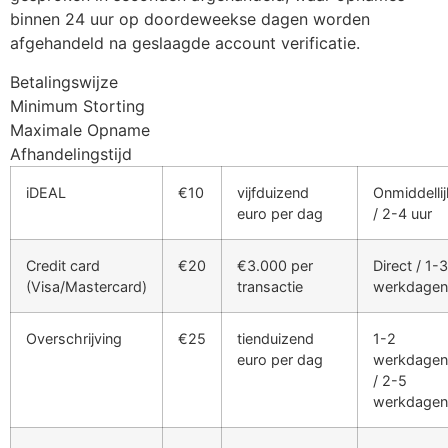
binnen 24 uur op doordeweekse dagen worden
klink panel
afgehandeld na geslaagde account verificatie.
klink panel
Betalingswijze
klink panel
Minimum Storting
Maximale Opname
klink panel
Afhandelingstijd
klink panel
iDEAL
€10
vijfduizend
Onmiddellij
euro per dag
/ 2-4 uur
klink panel
klink panel
Credit card
€20
€3.000 per
Direct / 1-3
(Visa/Mastercard)
transactie
werkdagen
klink panel
klink panel
Overschrijving
€25
tienduizend
1-2
euro per dag
werkdagen
link satın al
/ 2-5
werkdagen
klink Panel
klink Panel