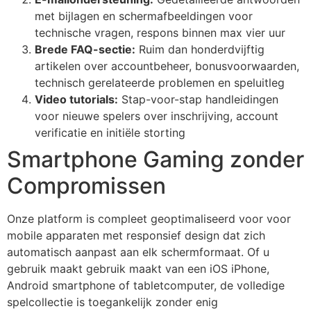
link giriş
met bijlagen en schermafbeeldingen voor
technische vragen, respons binnen max vier uur
 per sale
Brede FAQ-sectie:
Ruim dan honderdvijftig
acasino
artikelen over accountbeheer, bonusvoorwaarden,
technisch gerelateerde problemen en speluitleg
bet
Video tutorials:
Stap-voor-stap handleidingen
ibom
voor nieuwe spelers over inschrijving, account
verificatie en initiële storting
king Forum
Smartphone Gaming zonder
ark giriş
Compromissen
anca escort
Onze platform is compleet geoptimaliseerd voor voor
sbahis
mobile apparaten met responsief design dat zich
iganbet
automatisch aanpast aan elk schermformaat. Of u
gebruik maakt gebruik maakt van een iOS iPhone,
iganbet
Android smartphone of tabletcomputer, de volledige
et
spelcollectie is toegankelijk zonder enig