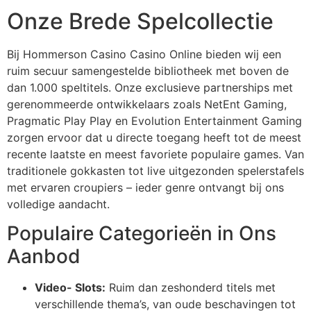
Onze Brede Spelcollectie
klink Panel
klink Panel
Bij Hommerson Casino Casino Online bieden wij een
klink panel
ruim secuur samengestelde bibliotheek met boven de
dan 1.000 speltitels. Onze exclusieve partnerships met
al Oku
gerenommeerde ontwikkelaars zoals NetEnt Gaming,
Pragmatic Play Play en Evolution Entertainment Gaming
klink
zorgen ervoor dat u directe toegang heeft tot de meest
klink panel
recente laatste en meest favoriete populaire games. Van
traditionele gokkasten tot live uitgezonden spelerstafels
klink panel
met ervaren croupiers – ieder genre ontvangt bij ons
klink panel
volledige aandacht.
Populaire Categorieën in Ons
klink
Aanbod
klink
klink
Video- Slots:
Ruim dan zeshonderd titels met
verschillende thema’s, van oude beschavingen tot
klink panel