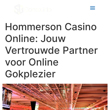
klink panel
klink panel
link paketleri
Hommerson Casino
klink
Online: Jouw
klink
Vertrouwde Partner
klink
voor Online
klink
klink panel
Gokplezier
klink panel
klink panel
klink panel
klink panel