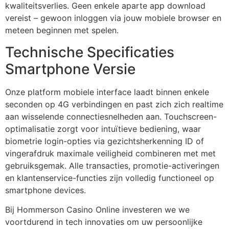
kwaliteitsverlies. Geen enkele aparte app download
bet
vereist – gewoon inloggen via jouw mobiele browser en
meteen beginnen met spelen.
iganbet
Technische Specificaties
pal
Smartphone Versie
park
bet giriş
Onze platform mobiele interface laadt binnen enkele
seconden op 4G verbindingen en past zich zich realtime
iganbet
aan wisselende connectiesnelheden aan. Touchscreen-
optimalisatie zorgt voor intuïtieve bediening, waar
ganbet giriş
biometrie login-opties via gezichtsherkenning ID of
ndpashabet
vingerafdruk maximale veiligheid combineren met met
gebruiksgemak. Alle transacties, promotie-activeringen
ganbet giriş
en klantenservice-functies zijn volledig functioneel op
bet
smartphone devices.
klink Panel
Bij Hommerson Casino Online investeren we we
voortdurend in tech innovaties om uw persoonlijke