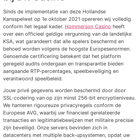
Sinds de implementatie van deze Hollandse
klink panel
Kansspelwet op 1e oktober 2021 opereren wij volledig
klink panel
conform het legaal kader.
Hommerson Casino
heeft
over een officieel geldige vergunning van de landelijke
klink panel
KSA, wat garandeert dat alle spelers beschermd en
klink panel
behoed worden volgens de hoogste Europesenormen.
Genoemde certificering betekent dat het platform
klink panel
geregeld audits ondergaan en transparantie bieden
aangaande RTP-percentages, speelbeveiliging en
klink panel
verantwoord speelbeleid.
klink panel
Jouw privé gegevens worden beschermd door door
klink panel
SSL-codering van op zijn minst 256-bit encryptieniveau.
We hanteren rigoureuze privacyregels conform de
klink panel
Europese AVG, waarbij uw financieel gerelateerde
klink panel
transacties en legitimatiebewijzen met militaire precisie
zijn beveiligd. Onze servers bevinden zich in
klink panel
datacenters met multiple back-upsystemen, opdat uw