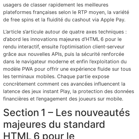
usagers de classer rapidement les meilleures
anel
plateformes françaises selon le RTP moyen, la variété
de free spins et la fluidité du cashout via Apple Pay.
anel
L’article s’articule autour de quatre axes techniques :
anel
d’abord les innovations majeures d’HTML 6 pour le
rendu interactif, ensuite l’optimisation client‑serveur
anel
grâce aux nouvelles APIs, puis la sécurité renforcée
anel
dans le navigateur moderne et enfin l’exploitation du
modèle PWA pour offrir une expérience fluide sur tous
anel
les terminaux mobiles. Chaque partie expose
anel
concrètement comment ces avancées influencent la
latence des jeux instant Play, la protection des données
anel
financières et l’engagement des joueurs sur mobile.
anel
Section 1 – Les nouveautés
anel
majeures du standard
anel
HTML 6 pour le