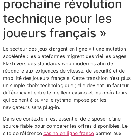
prochaine révolution
anel
technique pour les
anel
joueurs français »
anel
anel
Le secteur des jeux d’argent en ligne vit une mutation
anel
accélérée : les plateformes migrent des vieilles pages
Flash vers des standards web modernes afin de
anel
répondre aux exigences de vitesse, de sécurité et de
anel
mobilité des joueurs français. Cette transition n’est plus
un simple choix technologique ; elle devient un facteur
anel
différenciant entre le meilleur casino et les opérateurs
qui peinent à suivre le rythme imposé par les
tın al
navigateurs sans plug‑in.
tın al
Dans ce contexte, il est essentiel de disposer d’une
anel
source fiable pour comparer les offres disponibles. Le
site de référence
casino en ligne france
permet aux
anel