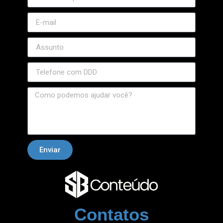
Enviar
Contatos