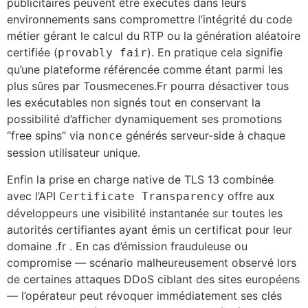
publicitaires peuvent être exécutés dans leurs
environnements sans compromettre l’intégrité du code
métier gérant le calcul du RTP ou la génération aléatoire
certifiée (
). En pratique cela signifie
provably fair
ş
qu’une plateforme référencée comme étant parmi les
plus sûres par Tousmecenes.Fr pourra désactiver tous
les exécutables non signés tout en conservant la
possibilité d’afficher dynamiquement ses promotions
giriş
“free spins” via
générés serveur‑side à chaque
nonce
session utilisateur unique.
giriş
Enfin la prise en charge native de TLS 13 combinée
avec l’API
offre aux
Certificate Transparency
abet
développeurs une visibilité instantanée sur toutes les
autorités certifiantes ayant émis un certificat pour leur
domaine .fr . En cas d’émission frauduleuse ou
compromise — scénario malheureusement observé lors
de certaines attaques DDoS ciblant des sites européens
anel
— l’opérateur peut révoquer immédiatement ses clés
abet