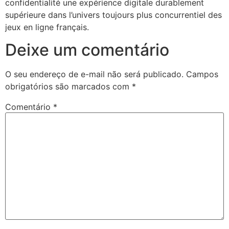
confidentialité une expérience digitale durablement
supérieure dans l’univers toujours plus concurrentiel des
jeux en ligne français.
Deixe um comentário
O seu endereço de e-mail não será publicado.
Campos
obrigatórios são marcados com
*
Comentário
*