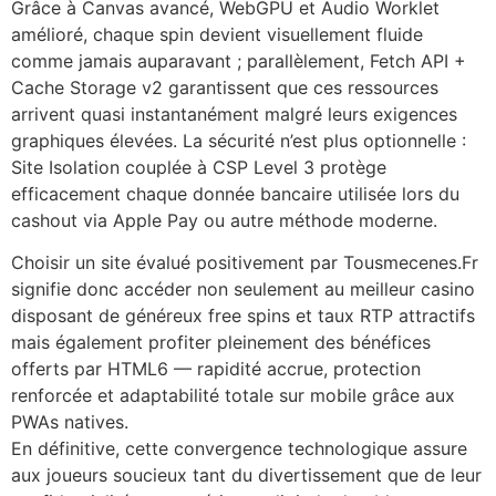
Grâce à Canvas avancé, WebGPU et Audio Worklet
amélioré, chaque spin devient visuellement fluide
comme jamais auparavant ; parallèlement, Fetch API +
Cache Storage v2 garantissent que ces ressources
arrivent quasi instantanément malgré leurs exigences
graphiques élevées. La sécurité n’est plus optionnelle :
Site Isolation couplée à CSP Level 3 protège
efficacement chaque donnée bancaire utilisée lors du
cashout via Apple Pay ou autre méthode moderne.
Choisir un site évalué positivement par Tousmecenes.Fr
signifie donc accéder non seulement au meilleur casino
disposant de généreux free spins et taux RTP attractifs
mais également profiter pleinement des bénéfices
offerts par HTML​6 — rapidité accrue, protection
renforcée et adaptabilité totale sur mobile grâce aux
PWAs natives.
En définitive, cette convergence technologique assure
aux joueurs soucieux tant du divertissement que de leur