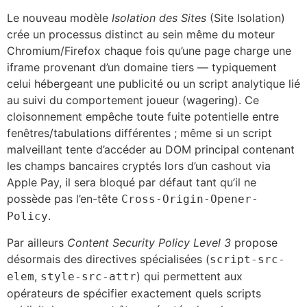
riş
Le nouveau modèle
Isolation des Sites
(Site Isolation)
le
crée un processus distinct au sein même du moteur
Chromium/Firefox chaque fois qu’une page charge une
iframe provenant d’un domaine tiers — typiquement
celui hébergeant une publicité ou un script analytique lié
au suivi du comportement joueur (wagering). Ce
cloisonnement empêche toute fuite potentielle entre
fenêtres/tabulations différentes ; même si un script
orum
malveillant tente d’accéder au DOM principal contenant
ş
les champs bancaires cryptés lors d’un cashout via
Apple Pay, il sera bloqué par défaut tant qu’il ne
cort
possède pas l’en-tête
Cross-Origin-Opener-
.
Policy
Par ailleurs
Content Security Policy Level 3
propose
désormais des directives spécialisées (
script-src-
,
) qui permettent aux
elem
style-src-attr
opérateurs de spécifier exactement quels scripts