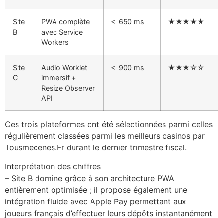
Site
PWA complète
< 650 ms
★★★★★
B
avec Service
Workers
Site
Audio Worklet
< 900 ms
★★★☆☆
C
immersif +
Resize Observer
API
Ces trois plateformes ont été sélectionnées parmi celles
régulièrement classées parmi les meilleurs casinos par
Tousmecenes.Fr durant le dernier trimestre fiscal.
Interprétation des chiffres
– Site B domine grâce à son architecture PWA
entièrement optimisée ; il propose également une
intégration fluide avec Apple Pay permettant aux
joueurs français d’effectuer leurs dépôts instantanément