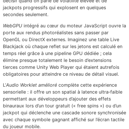
décisif quand on parle de volatilité élevée et de
anel
jackpots progressifs qui explosent en quelques
secondes seulement.
anel
WebGPU
intégré au cœur du moteur JavaScript ouvre la
anel
porte aux rendus photoréalistes sans passer par
OpenGL ou DirectX externes. Imaginez une table Live
Blackjack où chaque reflet sur les jetons est calculé en
temps réel grâce à une pipeline GPU dédiée ; cela
élimine presque totalement le besoin d’extensions
anel
tierces comme Unity Web Player qui étaient autrefois
anel
obligatoires pour atteindre ce niveau de détail visuel.
anel
L’
Audio Worklet amélioré
complète cette expérience
sensorielle : il offre un son spatial à latence ultra‑faible
permettant aux développeurs d’ajouter des effets
binauraux lors d’un tour gratuit (« free spins ») ou d’un
jackpot qui déclenche une cascade sonore synchronisée
avec chaque symbole gagnant affiché sur l’écran tactile
du joueur mobile.
anel