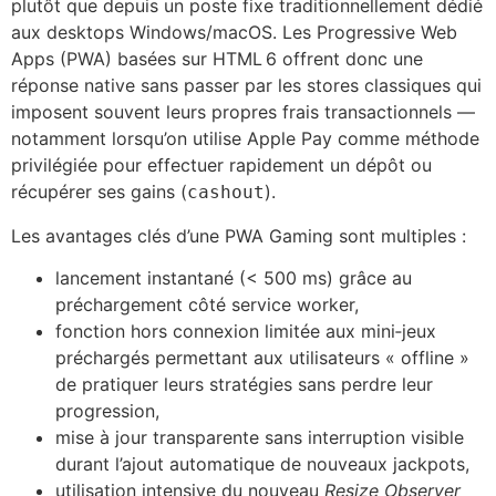
plutôt que depuis un poste fixe traditionnellement dédié
aux desktops Windows/macOS. Les Progressive Web
Apps (PWA) basées sur HTML 6 offrent donc une
réponse native sans passer par les stores classiques qui
imposent souvent leurs propres frais transactionnels —
notamment lorsqu’on utilise Apple Pay comme méthode
privilégiée pour effectuer rapidement un dépôt ou
récupérer ses gains (
).
cashout
Les avantages clés d’une PWA Gaming sont multiples :
lancement instantané (< 500 ms) grâce au
préchargement côté service worker,
fonction hors connexion limitée aux mini‑jeux
préchargés permettant aux utilisateurs « offline »
de pratiquer leurs stratégies sans perdre leur
progression,
mise à jour transparente sans interruption visible
durant l’ajout automatique de nouveaux jackpots,
utilisation intensive du nouveau
Resize Observer