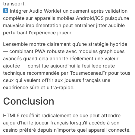
transport.
Intégrer Audio Worklet uniquement après validation
complète sur appareils mobiles Android/iOS puisqu’une
mauvaise implémentation peut entraîner jitter audible
perturbant l’expérience joueur.
L’ensemble montre clairement qu’une stratégie hybride
— combinant PWA robuste avec modules graphiques
avancés quand cela apporte réellement une valeur
ajoutée — constitue aujourd’hui la feuillede route
technique recommandée par Tousmecenes.Fr pour tous
ceux qui veulent offrir aux joueurs français une
expérience sûre et ultra‑rapide.
Conclusion
HTML​6 redéfinit radicalement ce que peut attendre
aujourd’hui le joueur français lorsqu’il accède à son
casino préféré depuis n’importe quel appareil connecté.