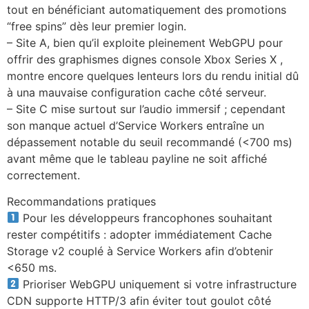
tout en bénéficiant automatiquement des promotions
“free spins” dès leur premier login.
– Site A, bien qu’il exploite pleinement WebGPU pour
offrir des graphismes dignes console Xbox Series X ,
montre encore quelques lenteurs lors du rendu initial dû
à una mauvaise configuration cache côté serveur.
– Site C mise surtout sur l’audio immersif ; cependant
son manque actuel d’Service Workers entraîne un
dépassement notable du seuil recommandé (<700 ms)
avant même que le tableau payline ne soit affiché
correctement.
Recommandations pratiques
Pour les développeurs francophones souhaitant
rester compétitifs : adopter immédiatement Cache
Storage v2 couplé à Service Workers afin d’obtenir
<650 ms.
Prioriser WebGPU uniquement si votre infrastructure
CDN supporte HTTP/3 afin éviter tout goulot côté