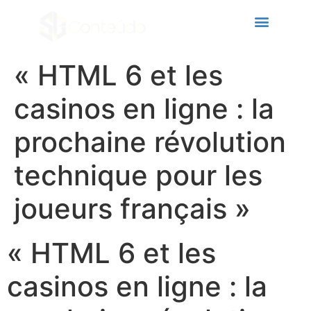
anel
anel
ketleri
« HTML 6 et les
casinos en ligne : la
prochaine révolution
technique pour les
anel
joueurs français »
anel
« HTML 6 et les
anel
anel
casinos en ligne : la
anel